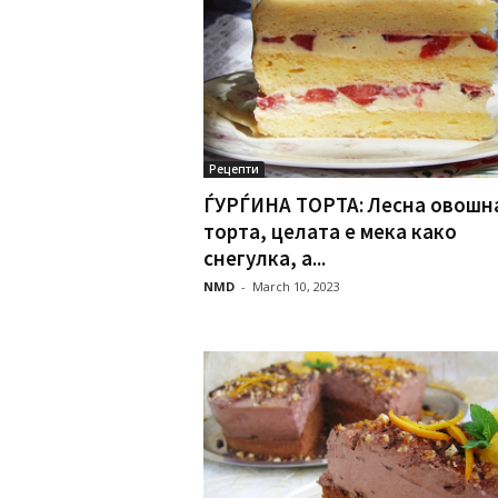
Рецепти
ЃУРЃИНА ТОРТА: Лесна овошн
торта, целата е мека како
снегулка, а...
NMD
-
March 10, 2023