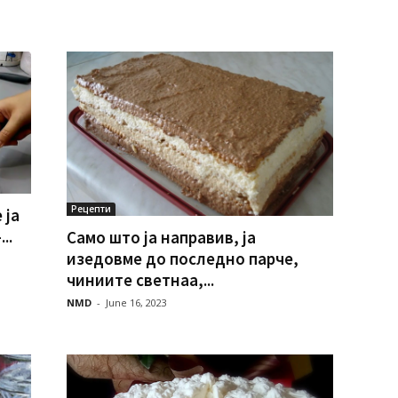
Рецепти
 ја
..
Само што ја направив, ја
изедовме до последно парче,
чиниите светнаа,...
NMD
-
June 16, 2023