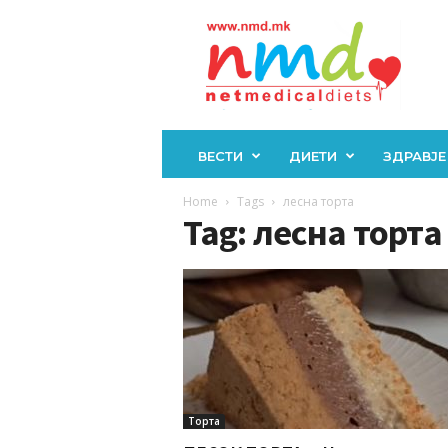
Н
М
Д
ВЕСТИ
ДИЕТИ
ЗДРАВЈЕ
Home
Tags
лесна торта
Tag: лесна торта
Торта