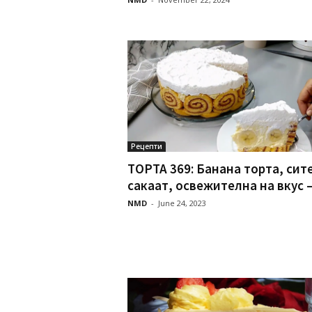
Рецепти
TOРТА 369: Банана торта, сите
сакаат, освежителна на вкус –.
NMD
-
June 24, 2023