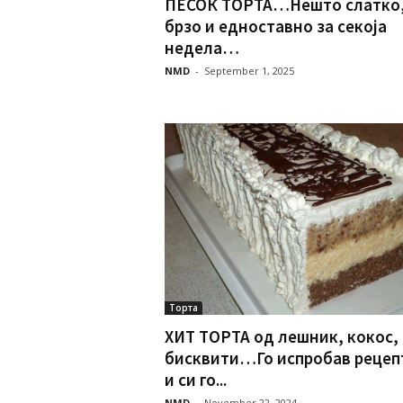
ПЕСОК ТОРТА…Нешто слатко
брзо и едноставно за секоја
недела…
NMD
-
September 1, 2025
Торта
ХИТ ТОРТА од лешник, кокос,
бисквити…Го испробав рецеп
и си го...
NMD
-
November 22, 2024