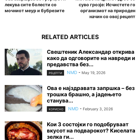
лекува сите болести со
суво грозје: Исчистете го
мочниот меур и бубрезите
организмот на природен
начин со овој рецепт
RELATED ARTICLES
Свештеник Александар открива
како да одговорите на навреди и
предавства без...
NMD
-
May 19, 2026
РЕЦЕПТИ
Ова е најздравата запршка – без
трошка брашно, а јадењето
станува...
NMD
-
February 3, 2026
КОРИСНО
Кои 3 состојки го подобруваат
вкусот на подварокот? Киселата
зелка ги...