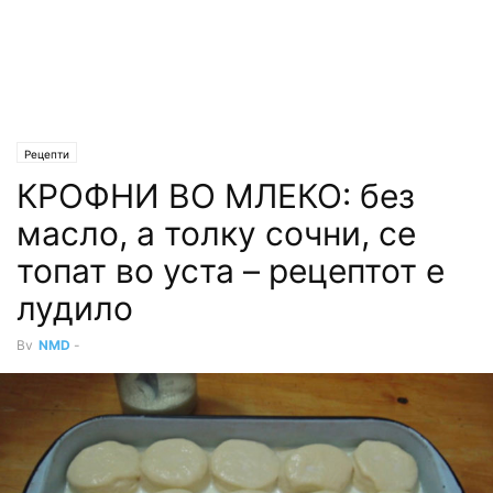
Рецепти
КРОФНИ ВО МЛЕКО: без
масло, а толку сочни, се
топат во уста – рецептот е
лудило
By
NMD
-