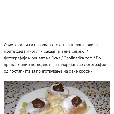
Овие крофни ги правам во текот на целата година,
моите деца многу ги сакаат, а и ние секако. /
Фотографија и рецепт на Оска / Coolinarika.com / Во
продолжение погледнете ја галеријата со фотографии
од постапката за приготвување на овие крофни.