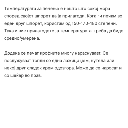
Температурата за печење е нешто што секој мора
според својот шпорет да ја прилагоди. Кога ги печам во
еден друг шпорет, користам од 150-170-180 степени.
Така и вие прилагодете ја температурата, треба да биде
средно/умерена.
Додека се печат крофните многу нараснуваат. Се
послужуваат топли со една лажица џем, нутела или
некој друг сладок крем одозгора. Може да се наросат и
со шеќер во прав.