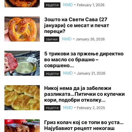
NMD
-
February 1, 2026
РЕЦЕПТИ
Зошто на Свети Сава (27
јануари) се месат и печат
переци?
NMD
-
January 26, 2026
ОБИЧАИ
5 трикови за пржење директно
во масло со брашно –
совршено...
NMD
-
January 21, 2026
РЕЦЕПТИ
Никој нема да ја забележи
разликата…Питички со купечки
кори, подобри отколку...
NMD
-
February 2, 2025
РЕЦЕПТИ
Гриз колач кој се топи во уста…
Најубавиот рецепт некогаш