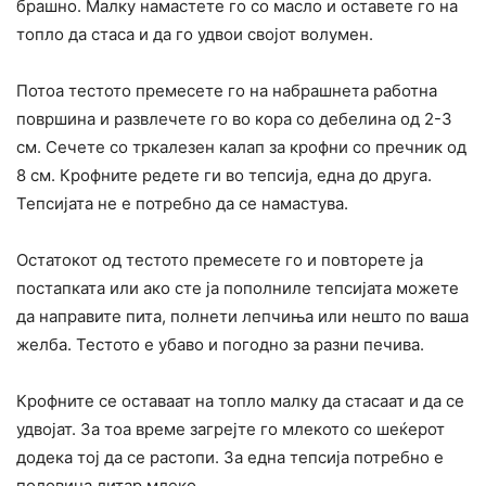
брашно. Малку намастете го со масло и оставете го на
топло да стаса и да го удвои својот волумен.
Потоа тестото премесете го на набрашнета работна
површина и развлечете го во кора со дебелина од 2-3
см. Сечете со тркалезен калап за крофни со пречник од
8 см. Крофните редете ги во тепсија, една до друга.
Тепсијата не е потребно да се намастува.
Остатокот од тестото премесете го и повторете ја
постапката или ако сте ја пополниле тепсијата можете
да направите пита, полнети лепчиња или нешто по ваша
желба. Тестото е убаво и погодно за разни печива.
Крофните се оставаат на топло малку да стасаат и да се
удвојат. За тоа време загрејте го млекото со шеќерот
додека тој да се растопи. За една тепсија потребно е
половина литар млеко.