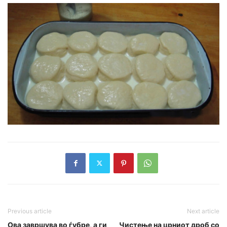
Previous article
Next article
Ова завршува во ѓубре, а ги
Чистење на црниот дроб со