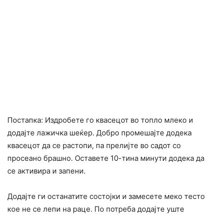
Постапка: Издробете го квасецот во топло млеко и
додајте лажичка шеќер. Добро промешајте додека
квасецот да се растопи, па прелијте во садот со
просеано брашно. Оставете 10-тина минути додека да
се активира и запени.
Додајте ги останатите состојки и замесете меко тесто
кое не се лепи на раце. По потреба додајте уште