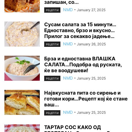
запишан, со...
NMD
-
January 27, 2025
РЕЦЕПТИ
Сусам салата за 15 минути…
Едноставно, брзо и вкусно…
Прилог за секакво јадење…
NMD
-
January 26, 2025
РЕЦЕПТИ
Брза и едноставна ВЛАШКА
САЛАТА…Подобра од руската,
ќе ве воодушеви!
NMD
-
January 25, 2025
РЕЦЕПТИ
Највкусната пита со сирење и
готови кори…Рецепт кој ќе стане
ваш...
NMD
-
January 25, 2025
РЕЦЕПТИ
ТАРТАР СОС КАКО ОД