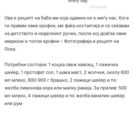
Ова е рецепт на баба ми која одамна не е меѓу нас. Кога
ги правам овие крофни, ме фаќа носталгија и се сеќавам
на детството и неделниот ручек, после кој доаѓаа овие
мирисни и топли крофни – Фотографија и рецепт на
Оска.
Потребни состојки: 1 коцка свеж квасец, 1 лажичка
шеќер, 1 прстофат сол, 1 шака маст, 2 жолчки, околу 600
мл млеко, 800-900 г брашно, 2 лажици шеќер и по
желба лимонова кора или малку ракија. За прелив: 500
мл млеко, 4 лажици шеќер и по желба ванилин шеќер
или рум