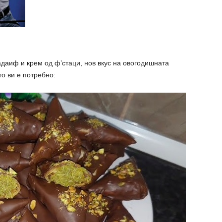
ф и крем од ф’стаци, нов вкус на овогодишната
о ви е потребно: