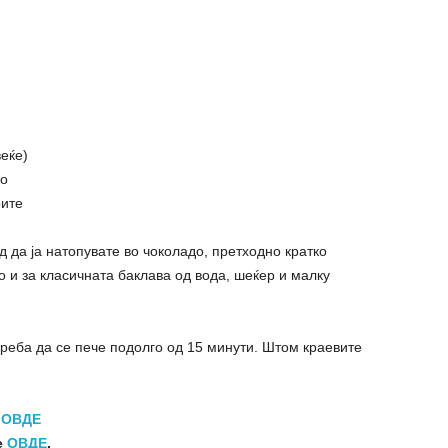
еќе)
ло
рите
д да ја натопувате во чоколадо, претходно кратко
ко и за класичната баклава од вода, шеќер и малку
треба да се пече подолго од 15 минути. Штом краевите
е
ОВДЕ
е
ОВДЕ
.