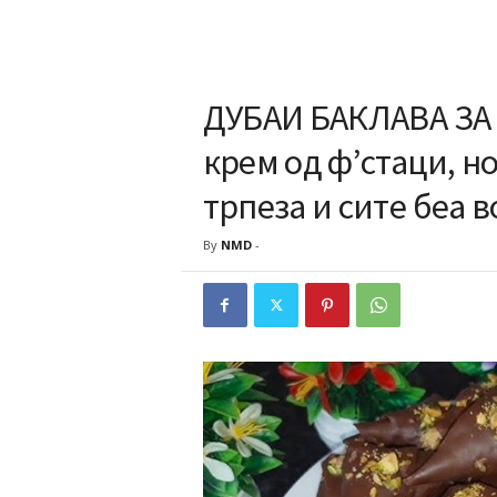
ДУБАИ БАКЛАВА ЗА
крем од ф’стаци, н
трпеза и сите беа
By
NMD
-