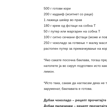
500 г готови кори
200 г кадаиф (иситнет со раце)
1 лажица шеќер во прав
180 г крем од фстаци на собна Т
50 г путер или маргарин на собна Т
100 г ситно сечкани фстаци (може и пов
250 г чоколадо за готвење + малку мас
растопен путер за премачкување на ко
*Ако сакате посочна баклава, тогаш пре
натопете ја во сируп подготвен исто ка
лимон.
*Исто така, сакам да нагласам дека не 
заруменат, баклавата е готова.
Дубаи чоколадо – рецепт прочитајт
Дубаи палачинки – рецепт прочитајт