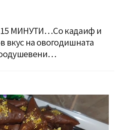
 15 МИНУТИ…Со кадаиф и
ов вкус на овогодишната
 воодушевени…