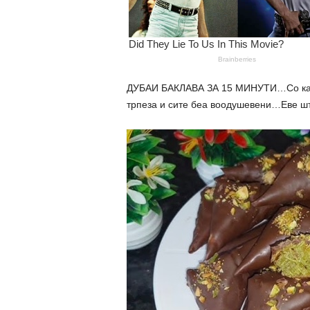
ДУБАИ БАКЛАВА ЗА 15 МИНУТИ…Со кадаи
трпеза и сите беа воодушевени…Еве шт