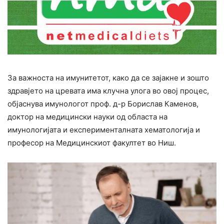
За важноста на имунитетот, како да се зајакне и зошто
здравјето на цревата има клучна улога во овој процес,
објаснува имунологот проф. д-р Борислав Каменов,
доктор на медицински науки од областа на
имунологијата и експерименталната хематологија и
професор на Медицинскиот факултет во Ниш.