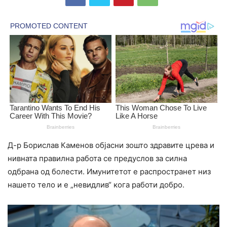
Д-р Борислав Каменов објасни зошто здравите црева и
нивната правилна работа се предуслов за силна
одбрана од болести. Имунитетот е распространет низ
нашето тело и е „невидлив“ кога работи добро.