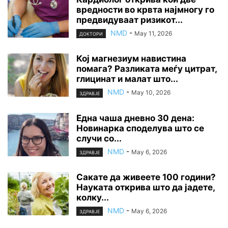
вредности во крвта најмногу го
предвидуваат ризикот...
NMD
-
May 11, 2026
ДОКТОРИ
Кој магнезиум навистина
помага? Разликата меѓу цитрат,
глицинат и малат што...
NMD
-
May 10, 2026
ЗДРАВЈЕ
Една чаша дневно 30 дена:
Новинарка споделува што се
случи со...
NMD
-
May 6, 2026
ЗДРАВЈЕ
Сакате да живеете 100 години?
Науката открива што да јадете,
колку...
NMD
-
May 6, 2026
ЗДРАВЈЕ