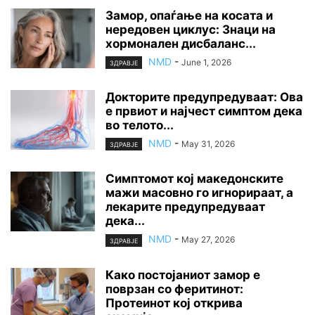
Замор, опаѓање на косата и
нередовен циклус: Знаци на
хормонален дисбаланс...
NMD
-
June 1, 2026
ЗДРАВЈЕ
Докторите предупредуваат: Ова
е првиот и најчест симптом дека
во телото...
NMD
-
May 31, 2026
ЗДРАВЈЕ
Симптомот кој македонските
мажи масовно го игнорираат, а
лекарите предупредуваат
дека...
NMD
-
May 27, 2026
ЗДРАВЈЕ
Како постојаниот замор е
поврзан со феритинот:
Протеинот кој открива