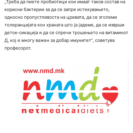
„Треба да пиете пробиотици кои имаат таков состав на
корисни бактерии за да се запре истекувањето,
односно пропустливоста на цревата, да се зголеми
толеранцијата кон храната што ја јадеме, да се изврши
деток-сикација и да се спречи трошењето на витаминот
Д, кој е многу важен за добар имунитет“, советува
професорот.