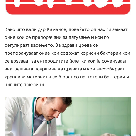
Како што вели д-р Каменов, повеќето од нас ги земаат
оние кои се препорачани за патување и кои го
регулираат варењето. За здрави црева се
препорачуваат оние кои содржат корисни бактерии кои
се врзуваат за ентероцитите (клетки кои ја сочинуваат
внатрешната површина на цревата и кои апсорбираат
хранливи материи) и се б орат со па-тогени бактерии и
нивните ток-сини.