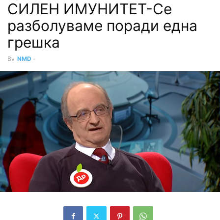
СИЛЕН ИМУНИТЕТ-Се
разболуваме поради една
гpeшкa
By
NMD
-