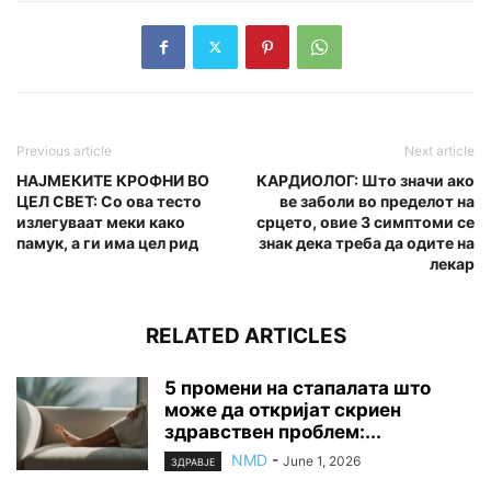
Previous article
Next article
НАЈМЕКИТЕ КРОФНИ ВО
КАРДИОЛОГ: Што значи ако
ЦЕЛ СВЕТ: Со ова тесто
ве заболи во пределот на
излегуваат меки како
срцето, овие 3 симптоми се
памук, а ги има цел рид
знак дека треба да одите на
лекар
RELATED ARTICLES
5 промени на стапалата што
може да откријат скриен
здравствен проблем:...
NMD
-
June 1, 2026
ЗДРАВЈЕ