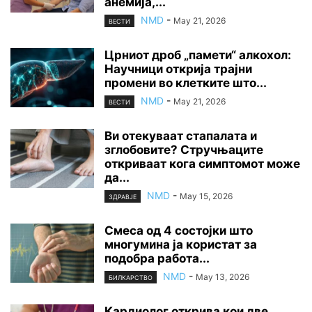
анемија,...
NMD
-
May 21, 2026
ВЕСТИ
Црниот дроб „памети“ алкохол:
Научници открија трајни
промени во клетките што...
NMD
-
May 21, 2026
ВЕСТИ
Ви отекуваат стапалата и
зглобовите? Стручњаците
откриваат кога симптомот може
да...
NMD
-
May 15, 2026
ЗДРАВЈЕ
Смеса од 4 состојки што
многумина ја користат за
подобра работа...
NMD
-
May 13, 2026
БИЛКАРСТВО
Кардиолог открива кои две