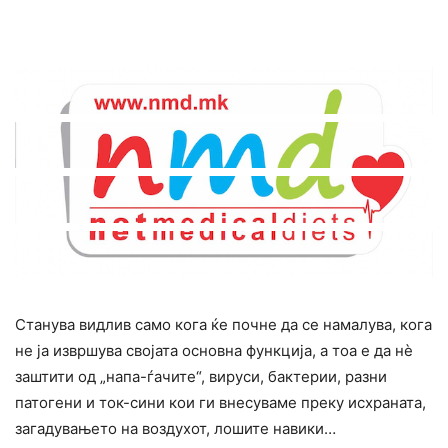
Станува видлив само кога ќе почне да се намалува, кога
не ја извршува својата основна функција, а тоа е да нè
заштити од „напа-ѓачите“, виpycи, бактерии, разни
патогени и ток-сини кои ги внесуваме преку исхраната,
загадyвањето на воздухот, лошите навики…