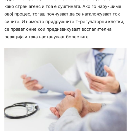
како стран агенс и тоа е суштината. Ако го нару-шиме
овој процес, тогаш почнуваат да се наталожуваат ток-
сините. И наместо придружните Т-регулаторни клетки,
се прават оние кои предизвикуваат воспалителна
реакција и така настануваат болестите.