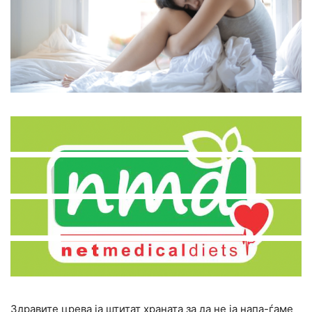
Здравите црева ја штитат храната за да не ја напа-ѓаме