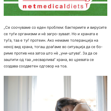
„Се соочуваме со еден проблем: бактериите и виpycите
се туѓи организми и нè загро-зуваат. Но и храната е
туѓа, таа е туѓ протеин. Ако немаме толеранција на
некој вид храна, тогаш доаѓаме во ситуација да се бо-
риме против неа затоа што нè „уни-штува“. За да се
заштити од таа „несварлива“ храна, во цревата се
создава соодветен одговор на тоа.