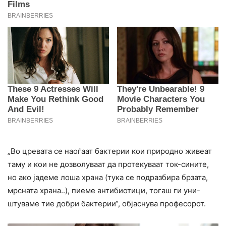
„Во цревата се наоѓаат бактерии кои природно живеат
таму и кои не дозволуваат да протекуваат ток-сините,
но ако јадеме лоша храна (тука се подразбира брзата,
мрсната храна..), пиеме антибиотици, тогаш ги уни-
штуваме тие добри бактерии“, објаснува професорот.