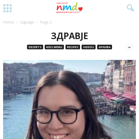
Home
Здравје
Page 2
ЗДРАВЈЕ
DESERTS
KIDS MENU
RECIPES
VIDEOS
АРХИВА