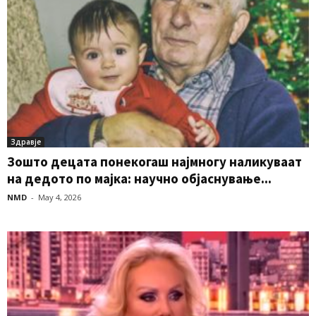
Здравје
Зошто децата понекогаш најмногу наликуваат
на дедото по мајка: научно објаснување...
NMD
-
May 4, 2026