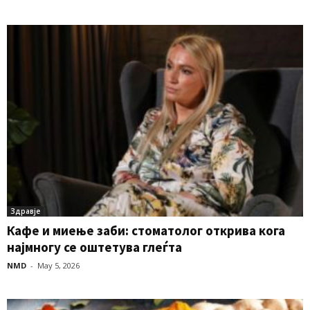
Здравје
Кафе и миење заби: стоматолог открива кога
најмногу се оштетува глеѓта
NMD
-
May 5, 2026