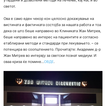
утврдени и дозволени методи на лечење, кај нас и во
светот.
Ова е само еден чекор кон целосно докажување на
вистината и фактичката состојба за нашата работа и тоа
дека се што беше направено во Клиниката Жан Митрев,
беше направено во интерес на пациентите и согласно
етаблирани методи и стандарди при лекувањето. – се
потенцира во соопштението. Прочитајте: Академик д-р
Жан Митрев во интервју за светски познат медиум: И
оваа криза ќе помине…
ОВДЕ
.