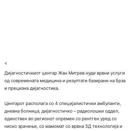
<
Дијагностичкиот центар Жан Митрев нуди врвни услуги
од современата медицина и резултати базирани на брза
и прецизна дијагностика.
Центарот располага со 4 специјалистички амбуланти,
дневна болница, дијагностичко – радиолошки оддел,
единствен во регионот опремен со рентген уред со
ниско зрачење, со мамомат со врвна 3Д технологија и