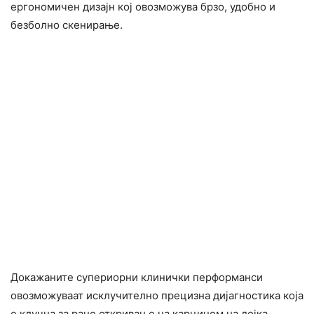
ергономичен дизајн кој овозможува брзо, удобно и
безболно скенирање.
Докажаните супериорни клинички перформанси
овозможуваат исклучително прецизна дијагностика која
е клучна за рано откривање на карцином на дојка.