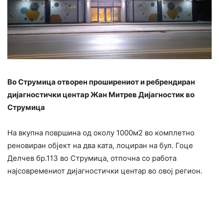
Во Струмица отворен проширениот и ребрендиран
дијагностички центар Жан Митрев Дијагностик во
Струмица
На вкупна површина од околу 1000м2 во комплетно
реновиран објект на два ката, лоциран на бул. Гоце
Делчев бр.113 во Струмица, отпочна со работа
најсовремениот дијагностички центар во овој регион.