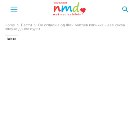
Home
Вести
Се огласија од Жан Митpев клиника – еве каква
одлука донел cудот
Вести