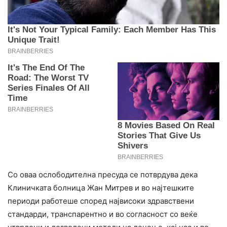
Со оваа ослободителна пресуда се потврдува дека
Клиничката болница Жан Митрев и во најтешките
периоди работеше според највисоки здравствени
стандарди, транспарентно и во согласност со веќе