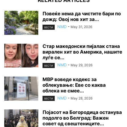
RELATED ARTICLES
Повеќе нема да чистите бари по
дожд: Овој нов хит за...
NMD
-
May 31, 2026
ВЕСТИ
Стар македонски пијалак стана
вирален хит во Америка, нашите
луѓе се...
NMD
-
May 29, 2026
ВЕСТИ
МВР воведе кодекс за
облекување: Еве со каква
облека не смее...
NMD
-
May 28, 2026
ВЕСТИ
Појасот на Богородица останува
подолго во Белград: Важен
совет од свештениците...