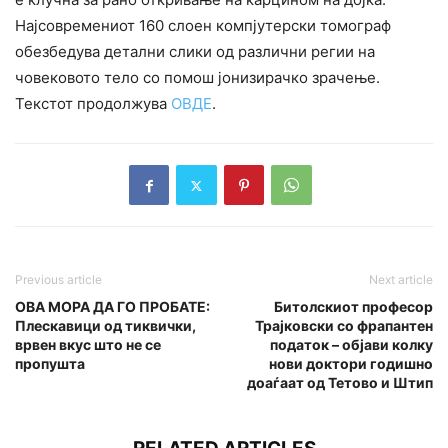
Најсовремениот 160 слоен компјутерски томограф
обезбедува детални слики од различни регии на
човековото тело со помош јонизирачко зрачење.
Текстот продолжува
ОВДЕ
.
Previous article
Next article
ОВА МОРА ДА ГО ПРОБАТЕ:
Битолскиот професор
Плескавици од тиквички,
Трајковски со фрапантен
врвен вкус што не се
податок – објави колку
пропушта
нови доктори годишно
доаѓаат од Тетово и Штип