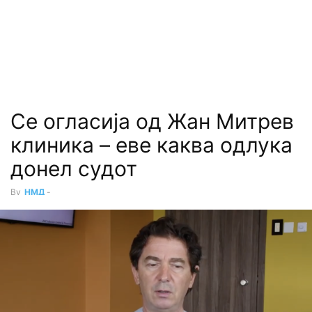
Се огласија од Жан Митpев
клиника – еве каква одлука
донел cудот
By
НМД
-