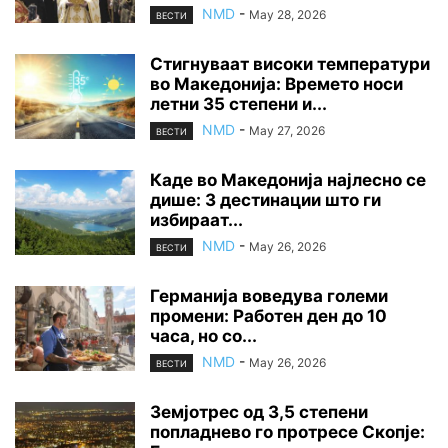
NMD
-
May 28, 2026
ВЕСТИ
Стигнуваат високи температури
во Македонија: Времето носи
летни 35 степени и...
NMD
-
May 27, 2026
ВЕСТИ
Каде во Македонија најлесно се
дише: 3 дестинации што ги
избираат...
NMD
-
May 26, 2026
ВЕСТИ
Германија воведува големи
промени: Работен ден до 10
часа, но со...
NMD
-
May 26, 2026
ВЕСТИ
Земјотрес од 3,5 степени
попладнево го протресе Скопје: