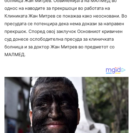
болница Жан Митрев. Обвиненијата на МАЛМЕД во
однос на наводите за прекршоци во работата на
Клиниката Жан Митрев се покажаа како неосновани. Во
пресудата се потенцира дека нема докази за направен
прекршок. Според овој заклучок Основниот кривичен
суд донесе ослободителна пресуда за клиничката
болница и за доктор Жан Митрев во предметот со
МАЛМЕД.