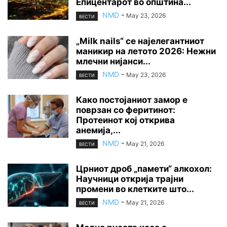
Епицентарот во општина...
NMD
-
May 23, 2026
ВЕСТИ
„Milk nails“ се најелегантниот
маникир на летото 2026: Нежни
млечни нијанси...
NMD
-
May 23, 2026
ВЕСТИ
Како постојаниот замор е
поврзан со феритинот:
Протеинот кој открива
анемија,...
NMD
-
May 21, 2026
ВЕСТИ
Црниот дроб „памети“ алкохол:
Научници открија трајни
промени во клетките што...
NMD
-
May 21, 2026
ВЕСТИ