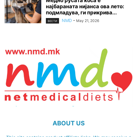
Медно русата коса е
најбараната нијанса ова лето:
подмладува, ги прикрива...
NMD
-
May 21, 2026
ВЕСТИ
ABOUT US