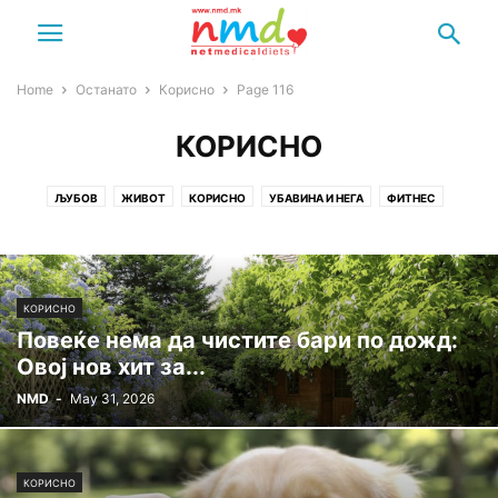
Home
Останато
Корисно
Page 116
КОРИСНО
ЉУБОВ
ЖИВОТ
КОРИСНО
УБАВИНА И НЕГА
ФИТНЕС
ХОРОСКОП
КОРИСНО
Повеќе нема да чистите бари по дожд:
Овој нов хит за...
NMD
-
May 31, 2026
КОРИСНО