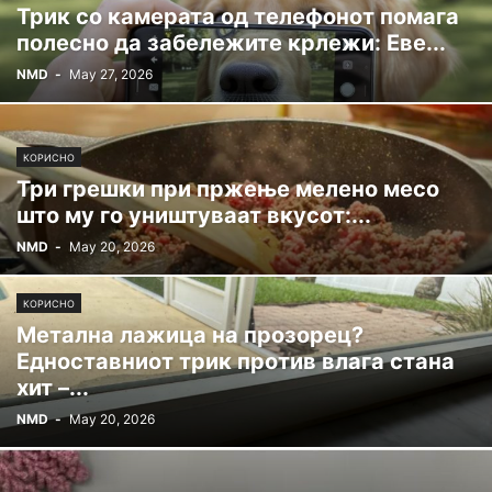
Трик со камерата од телефонот помага
полесно да забележите крлежи: Еве...
NMD
-
May 27, 2026
КОРИСНО
Три грешки при пржење мелено месо
што му го уништуваат вкусот:...
NMD
-
May 20, 2026
КОРИСНО
Метална лажица на прозорец?
Едноставниот трик против влага стана
хит –...
NMD
-
May 20, 2026