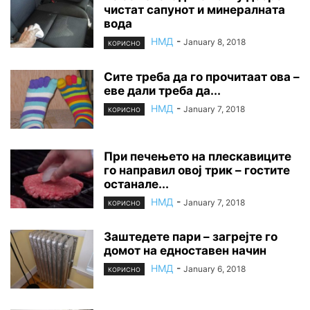
чистат сапунот и минералната
вода
НМД
-
January 8, 2018
КОРИСНО
Сите треба да го прочитаат ова –
еве дали треба да...
НМД
-
January 7, 2018
КОРИСНО
При печењето на плескавиците
го направил овој трик – гостите
останале...
НМД
-
January 7, 2018
КОРИСНО
Заштедете пари – загрејте го
домот на едноставен начин
НМД
-
January 6, 2018
КОРИСНО