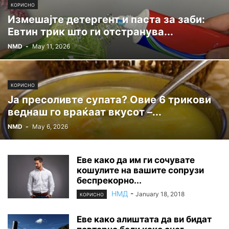
КОРИСНО
Измешајте детергент и паста за заби:
Евтин трик што ги отстранува...
NMD
-
May 11, 2026
КОРИСНО
Ја пресоливте супата? Овие 6 трикови
веднаш го враќаат вкусот –...
NMD
-
May 6, 2026
Еве како да им ги сочувате
кошулите на вашите сопрузи
беспрекорно...
НМД
-
January 18, 2018
КОРИСНО
Еве како алиштата да ви бидат