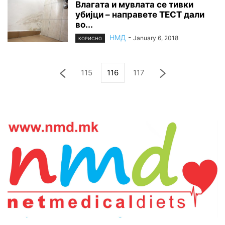
Влагата и мувлата се тивки
yбијци – направете ТЕСТ дали
во...
НМД
-
January 6, 2018
КОРИСНО
115
116
117