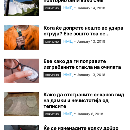
повторно бели како снег
НМД
-
January 14, 2018
КОРИСНО
Кога ќе допрете нешто ве удира
струја? Еве зошто тоа се...
НМД
-
January 13, 2018
КОРИСНО
Еве како да ги поправите
изгребаните стакла на очилата
НМД
-
January 13, 2018
КОРИСНО
Како да отстраните секаков вид
на дамки и нечистотија од
теписите
НМД
-
January 8, 2018
КОРИСНО
Ќе се изненадите колку добро