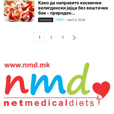
Како да направите космички
велигденски јајца без вештачки
бои – природен...
NMD
-
April 5, 2026
КОРИСНО
1
2
3