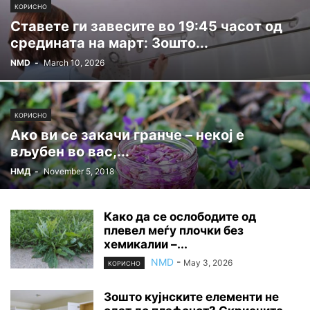
КОРИСНО
Ставете ги завесите во 19:45 часот од
средината на март: Зошто...
NMD
-
March 10, 2026
КОРИСНО
Ако ви се закачи гранче – некој е
вљубен во вас,...
НМД
-
November 5, 2018
Како да се ослободите од
плевел меѓу плочки без
хемикалии –...
NMD
-
May 3, 2026
КОРИСНО
Зошто кујнските елементи не