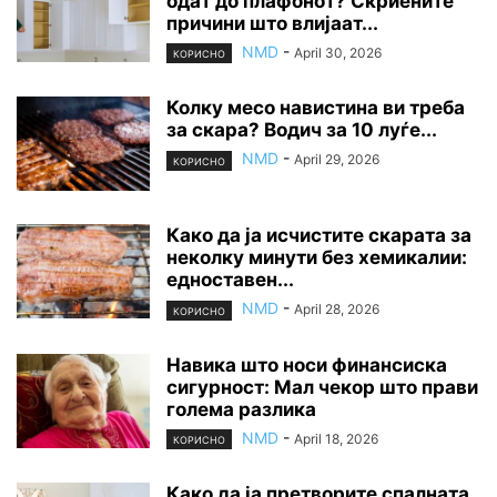
одат до плафонот? Скриените
причини што влијаат...
NMD
-
April 30, 2026
КОРИСНО
Колку месо навистина ви треба
за скара? Водич за 10 луѓе...
NMD
-
April 29, 2026
КОРИСНО
Како да ја исчистите скарата за
неколку минути без хемикалии:
едноставен...
NMD
-
April 28, 2026
КОРИСНО
Навика што носи финансиска
сигурност: Мал чекор што прави
голема разлика
NMD
-
April 18, 2026
КОРИСНО
Како да ја претворите спалната