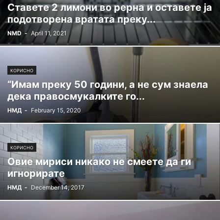
Ставете 2 лимони во рерна и оставете ја
подотворена вратата преку...
NMD
-
April 11, 2021
КОРИСНО
“Имам преку 50 години, а не сум знаела
дека правосмукалките го...
НМД
-
February 15, 2020
КОРИСНО
Овие мириси никако не смеете да ги
игнорирате
НМД
-
December 14, 2017