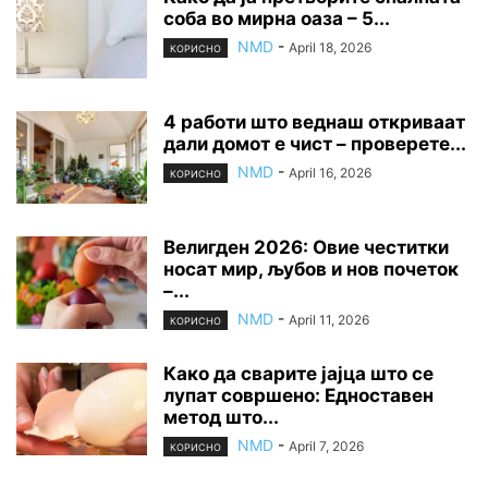
соба во мирна оаза – 5...
NMD
-
April 18, 2026
КОРИСНО
4 работи што веднаш откриваат
дали домот е чист – проверете...
NMD
-
April 16, 2026
КОРИСНО
Велигден 2026: Овие честитки
носат мир, љубов и нов почеток
–...
NMD
-
April 11, 2026
КОРИСНО
Како да сварите јајца што се
лупат совршено: Едноставен
метод што...
NMD
-
April 7, 2026
КОРИСНО