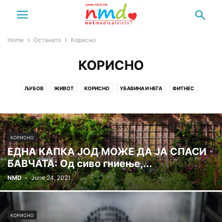
Home
Останато
Корисно
КОРИСНО
ЉУБОВ
ЖИВОТ
КОРИСНО
УБАВИНА И НЕГА
ФИТНЕС
ХОРОСКОП
КОРИСНО
ЕДНА КАПКА ЈОД МОЖЕ ДА ЈА СПАСИ
БАВЧАТА: Од сиво гниење,...
NMD
-
June 24, 2021
КОРИСНО