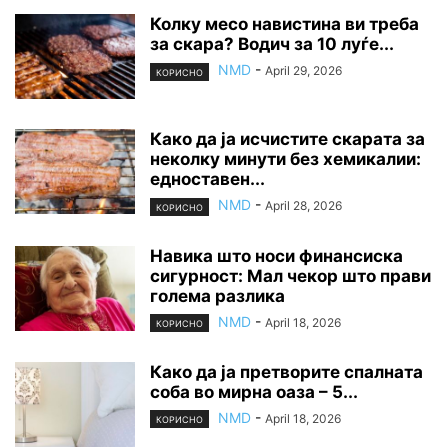
Колку месо навистина ви треба
за скара? Водич за 10 луѓе...
NMD
-
April 29, 2026
КОРИСНО
Како да ја исчистите скарата за
неколку минути без хемикалии:
едноставен...
NMD
-
April 28, 2026
КОРИСНО
Навика што носи финансиска
сигурност: Мал чекор што прави
голема разлика
NMD
-
April 18, 2026
КОРИСНО
Како да ја претворите спалната
соба во мирна оаза – 5...
NMD
-
April 18, 2026
КОРИСНО