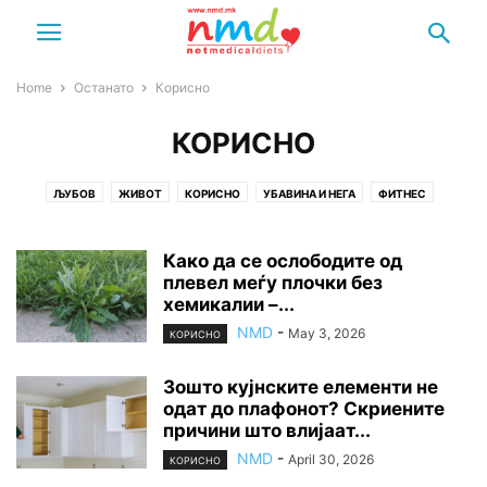
Home
Останато
Корисно
КОРИСНО
ЉУБОВ
ЖИВОТ
КОРИСНО
УБАВИНА И НЕГА
ФИТНЕС
ХОРОСКОП
Како да се ослободите од
плевел меѓу плочки без
хемикалии –...
NMD
-
May 3, 2026
КОРИСНО
Зошто кујнските елементи не
одат до плафонот? Скриените
причини што влијаат...
NMD
-
April 30, 2026
КОРИСНО