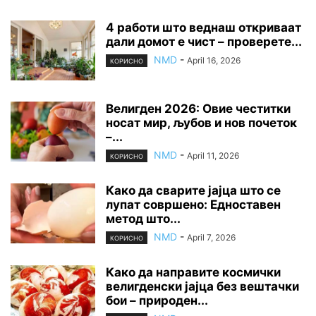
4 работи што веднаш откриваат
дали домот е чист – проверете...
NMD
-
April 16, 2026
КОРИСНО
Велигден 2026: Овие честитки
носат мир, љубов и нов почеток
–...
NMD
-
April 11, 2026
КОРИСНО
Како да сварите јајца што се
лупат совршено: Едноставен
метод што...
NMD
-
April 7, 2026
КОРИСНО
Како да направите космички
велигденски јајца без вештачки
бои – природен...