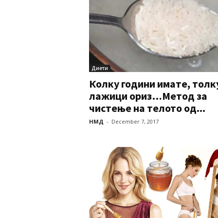
Диети
Колку години имате, толк
лажици ориз…Метод за
чистење на телото од...
НМД
-
December 7, 2017