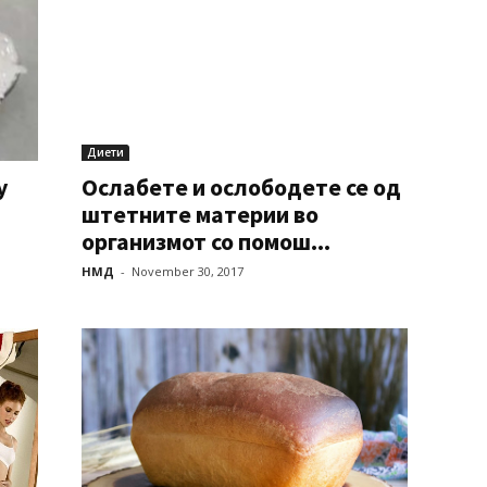
Диети
у
Ослабете и ослободете се од
штетните материи во
организмот со помош...
НМД
-
November 30, 2017