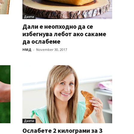
Диети
Дали е неопходно да се
избегнува лебот ако сакаме
да ослабеме
НМД
-
November 30, 2017
Диети
Ослабете 2 килограми за 3