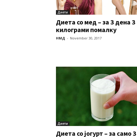
Диети
Диета со мед – за 3 дена 3
килограми помалку
НМД
-
November 30, 2017
Диети
Диета со јогурт – за само 3