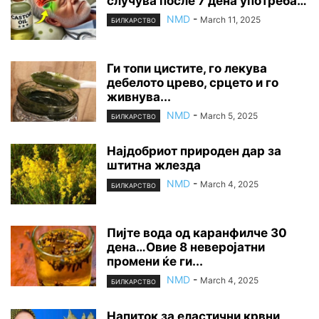
случува после 7 дена употреба…
NMD
-
March 11, 2025
БИЛКАРСТВО
Ги топи цистите, го лекува
дебелото црево, срцето и го
живнува...
NMD
-
March 5, 2025
БИЛКАРСТВО
Најдобриот природен дар за
штитна жлезда
NMD
-
March 4, 2025
БИЛКАРСТВО
Пијте вода од каранфилче 30
дена…Овие 8 неверојатни
промени ќе ги...
NMD
-
March 4, 2025
БИЛКАРСТВО
Напиток за еластични крвни