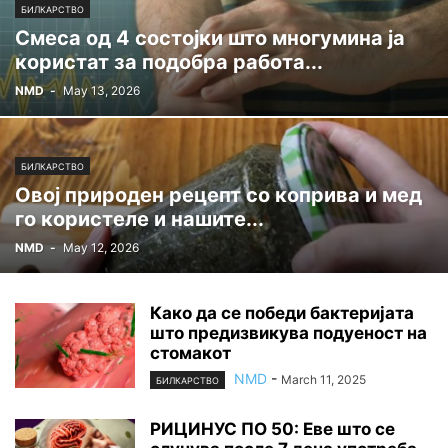
БИЛКАРСТВО
Смеса од 4 состојки што многумина ја
користат за подобра работа...
NMD
-
May 13, 2026
БИЛКАРСТВО
Овој природен рецепт со коприва и мед
го користеле и нашите...
NMD
-
May 12, 2026
Како да се победи бактеријата
што предизвикува подуеност на
стомакот
NMD
-
March 11, 2025
БИЛКАРСТВО
РИЦИНУС ПО 50: Еве што се