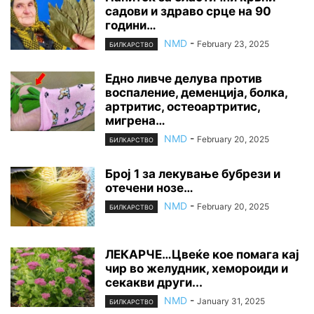
садови и здраво срце на 90
години…
NMD
-
February 23, 2025
БИЛКАРСТВО
Едно ливче делува против
воспаление, деменција, болка,
артритис, остеоартритис,
мигрена…
NMD
-
February 20, 2025
БИЛКАРСТВО
Број 1 за лекување бубрези и
отечени нозе…
NMD
-
February 20, 2025
БИЛКАРСТВО
ЛЕКАРЧЕ…Цвеќе кое помага кај
чир во желудник, хемороиди и
секакви други...
NMD
-
January 31, 2025
БИЛКАРСТВО