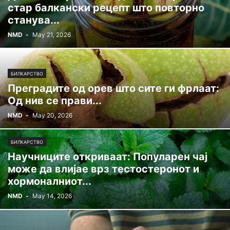
стар балкански рецепт што повторно
станува...
NMD
-
May 21, 2026
БИЛКАРСТВО
Преградите од орев што сите ги фрлаат:
Од нив се прави...
NMD
-
May 20, 2026
БИЛКАРСТВО
Научниците откриваат: Популарен чај
може да влијае врз тестостеронот и
хормоналниот...
NMD
-
May 14, 2026