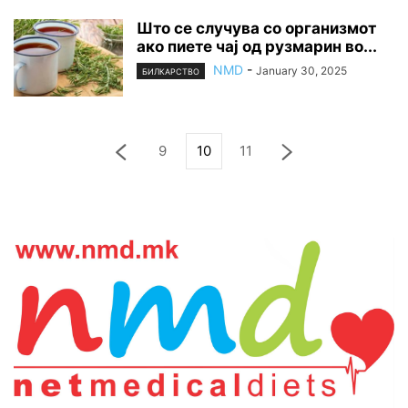
Што се случува со организмот
ако пиете чај од рузмарин во...
NMD
-
January 30, 2025
БИЛКАРСТВО
9
10
11