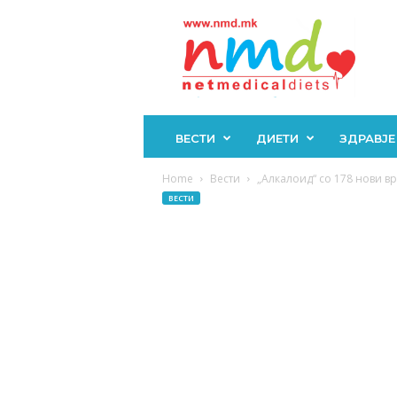
Н
М
Д
ВЕСТИ
ДИЕТИ
ЗДРАВЈЕ
Home
Вести
„Алкалоид“ со 178 нови вр
ВЕСТИ