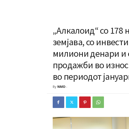
„Алкалоид“ со 178 
земјава, со инвести
милиони денари и 
продажби во износ
во периодот јануари
By
NMD
-