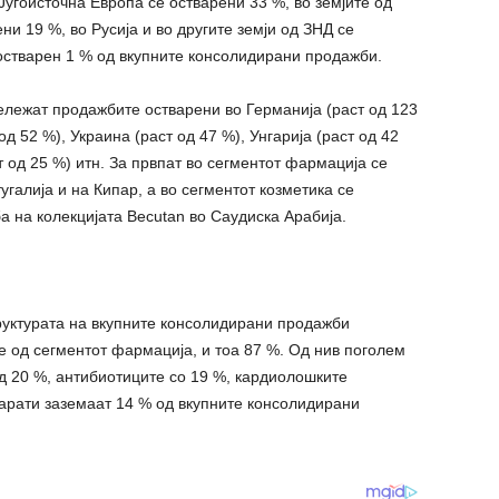
Југоисточна Европа се остварени 33 %, во земјите од
и 19 %, во Русија и во другите земји од ЗНД се
 остварен 1 % од вкупните консолидирани продажби.
бележат продажбите остварени во Германија (раст од 123
од 52 %), Украина (раст од 47 %), Унгарија (раст од 42
ст од 25 %) итн. За првпат во сегментот фармација се
галија и на Кипар, а во сегментот козметика се
 на колекцијата Becutan во Саудиска Арабија.
руктурата на вкупните консолидирани продажби
е од сегментот фармација, и тоа 87 %. Од нив поголем
д 20 %, антибиотиците со 19 %, кардиолошките
арати заземаат 14 % од вкупните консолидирани