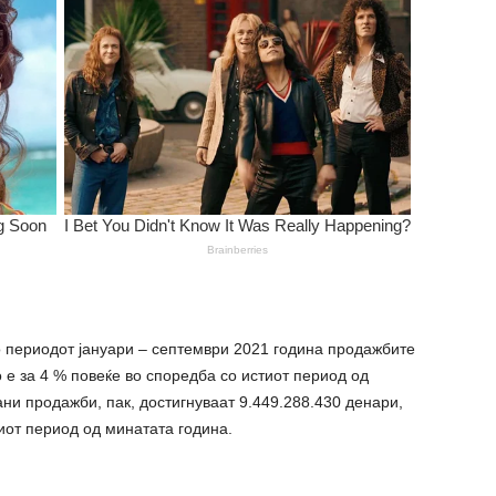
о периодот јануари – септември 2021 година продажбите
 е за 4 % повеќе во споредба со истиот период од
ни продажби, пак, достигнуваат 9.449.288.430 денари,
иот период од минатата година.