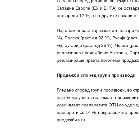
Гледано според региони, во земјите од 
Западна Европа (ЕУ и ЕФТА) се остварен
остварени 12 %, а на другите пазари е
Најголем пораст кај извозните пазари 
%), Полска (раст од 92 %), Русија (раст 
%), Бугарија (раст од 26 %), Чешка (ра
реализираа продажби во Австрија, Порту
реализираше првата поголема продажба
Продажби според групи производи
Гледано според групи производи, во ст
најголемо учество заземаат производит
удел имаат препаратите ОТЦ со удел о
препарати со 14 %, невролошките преп
продажби итн.