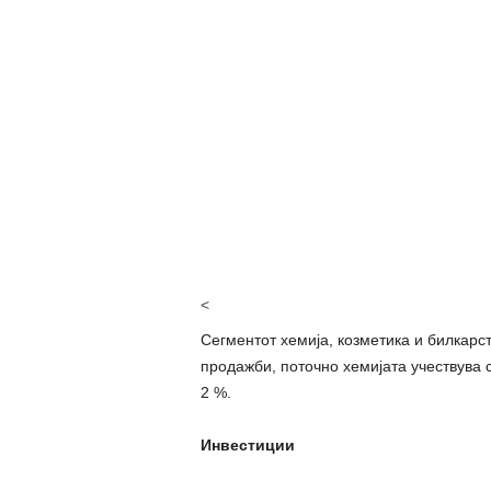
<
Сегментот хемија, козметика и билкарс
продажби, поточно хемијата учествува с
2 %.
Инвестиции