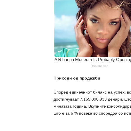
Приходи од продажби
Според единечниот биланс на успех, в
достигнуваат 7.165.890.933 денари, што
минатата година. Вкупните консолидира
што е за 6 % повеќе во споредба со ист