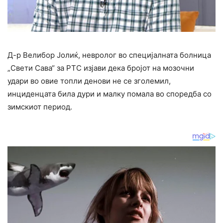
Д-р Велибор Јолиќ, невролог во специјалната болница
„Свети Сава“ за РТС изјави дека бројот на мозочни
удари во овие топли денови не се зголемил,
инциденцата била дури и малку помала во споредба со
зимскиот период.