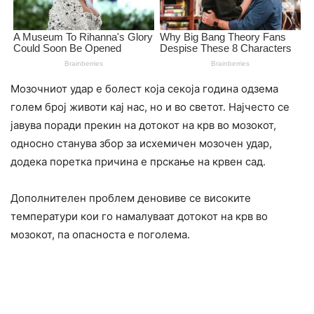
Мозочниот удар е болест која секоја година одзема
голем број животи кај нас, но и во светот. Најчесто се
јавува поради прекин на дотокот на крв во мозокот,
односно станува збор за исхемичен мозочен удар,
додека поретка причина е прскање на крвен сад.
Дополнителен проблем деновиве се високите
температури кои го намалуваат дотокот на крв во
мозокот, па опасноста е поголема.