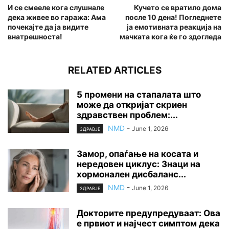
И се смееле кога слушнале
Кучето се вратило дома
дека живее во гаража: Ама
после 10 дена! Погледнете
почекајте да ја видите
ја емотивната реакција на
внатрешноста!
мачката кога ќе го здогледа
RELATED ARTICLES
5 промени на стапалата што
може да откријат скриен
здравствен проблем:...
NMD
-
June 1, 2026
ЗДРАВЈЕ
Замор, опаѓање на косата и
нередовен циклус: Знаци на
хормонален дисбаланс...
NMD
-
June 1, 2026
ЗДРАВЈЕ
Докторите предупредуваат: Ова
е првиот и најчест симптом дека