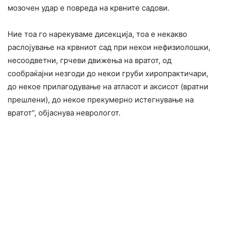
мозочен удар е повреда на крвните садови.
Ние тоа го нарекуваме дисекција, тоа е некакво
раслојување на крвниот сад при некои нефизиолошки,
несоодветни, грчеви движења на вратот, од
сообраќајни незгоди до некои груби хиропрактичари,
до некое прилагодување на атласот и аксисот (вратни
прешлени), до некое прекумерно истегнување на
вратот“, објаснува неврологот.