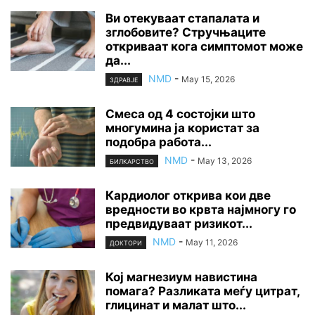
Ви отекуваат стапалата и
зглобовите? Стручњаците
откриваат кога симптомот може
да...
NMD
-
May 15, 2026
ЗДРАВЈЕ
Смеса од 4 состојки што
многумина ја користат за
подобра работа...
NMD
-
May 13, 2026
БИЛКАРСТВО
Кардиолог открива кои две
вредности во крвта најмногу го
предвидуваат ризикот...
NMD
-
May 11, 2026
ДОКТОРИ
Кој магнезиум навистина
помага? Разликата меѓу цитрат,
глицинат и малат што...