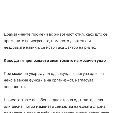
Драматичните промени во животниот стил, како што се
промените во исхраната, помалото движење и
нездравите навики, се исто така фактор на ризик.
Како да ги препознаете симптомите на мозочен удар
При мозочен удар за дел од секунда излегува од игра
некоја важна функција на организмот, нагласува
неврологот.
Најчесто тоа е ослабена една страна од телото, лева
или десна, потоа изменета сензација на едната страна
од телото, целосно губење на осетот, вкочанетост, како