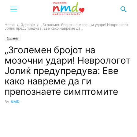
Home
Здравје
„Зголемен бројот на мозочни удари! Неврологот
Јолиќ предупредува: Еве како навреме да...
Здравје
„Зголемен бројот на
мозочни удари! Неврологот
Јолиќ предупредува: Еве
како навреме да ги
препознаете симптомите
By
NMD
-