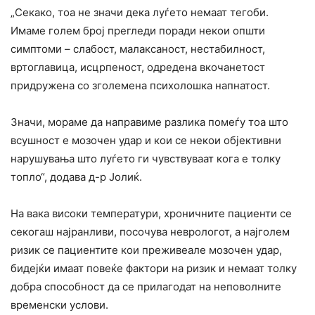
„Секако, тоа не значи дека луѓето немаат тегоби.
Имаме голем број прегледи поради некои општи
симптоми – слабост, малаксаност, нестабилност,
вртоглавица, исцрпеност, одредена вкочанетост
придружена со зголемена психолошка напнатост.
Значи, мораме да направиме разлика помеѓу тоа што
всушност е мозочен удар и кои се некои објективни
нарушувања што луѓето ги чувствуваат кога е толку
топло“, додава д-р Јолиќ.
На вака високи температури, хроничните пациенти се
секогаш најранливи, посочува неврологот, а најголем
ризик се пациентите кои преживеале мозочен удар,
бидејќи имаат повеќе фактори на ризик и немаат толку
добра способност да се прилагодат на неповолните
временски услови.