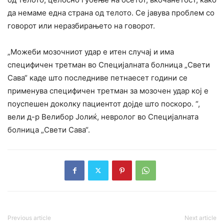
да немаме една страна од телото. Се јавува проблем со
говорот или неразбирањето на говорот.
„Можеби мозочниот удар е итен случај и има
специфичен третман во Специјалната болница „Свети
Сава“ каде што последниве петнаесет години се
применува специфичен третман за мозочен удар кој е
поуспешен доколку пациентот дојде што поскоро. “,
вели д-р Велибор Јолиќ, невролог во Специјалната
болница „Свети Сава“.
Previous article
Next article