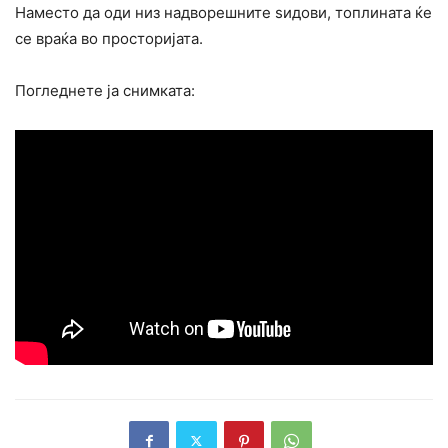
Наместо да оди низ надворешните ѕидови, топлината ќе
се враќа во просторијата.
Погледнете ја снимката: