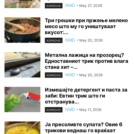
NMD
-
May 27, 2026
КОРИСНО
Три грешки при пржење мелено
месо што му го уништуваат
вкусот:...
NMD
-
May 20, 2026
КОРИСНО
Метална лажица на прозорец?
Едноставниот трик против влага
стана хит –...
NMD
-
May 20, 2026
КОРИСНО
Измешајте детергент и паста за
заби: Евтин трик што ги
отстранува...
NMD
-
May 11, 2026
КОРИСНО
Ја пресоливте супата? Овие 6
трикови веднаш го враќаат