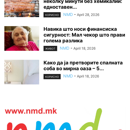
неколку минути без хемикалии:
едноставен...
NMD
-
April 28, 2026
КОРИСНО
Навика што носи финансиска
сигурност: Мал чекор што прави
голема разлика
NMD
-
April 18, 2026
ЖИВОТ
Како да ја претворите спалната
соба во мирна оаза – 5...
NMD
-
April 18, 2026
КОРИСНО