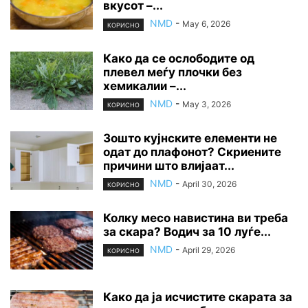
вкусот –...
NMD
-
May 6, 2026
КОРИСНО
Како да се ослободите од
плевел меѓу плочки без
хемикалии –...
NMD
-
May 3, 2026
КОРИСНО
Зошто кујнските елементи не
одат до плафонот? Скриените
причини што влијаат...
NMD
-
April 30, 2026
КОРИСНО
Колку месо навистина ви треба
за скара? Водич за 10 луѓе...
NMD
-
April 29, 2026
КОРИСНО
Како да ја исчистите скарата за