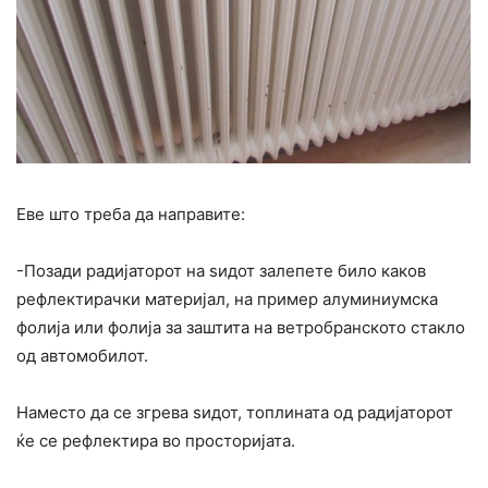
Еве што треба да направите:
-Позади радијаторот на ѕидот залепете било каков
рефлектирачки материјал, на пример алуминиумска
фолија или фолија за заштита на ветробранското стакло
од автомобилот.
Наместо да се згрева ѕидот, топлината од радијаторот
ќе се рефлектира во просторијата.