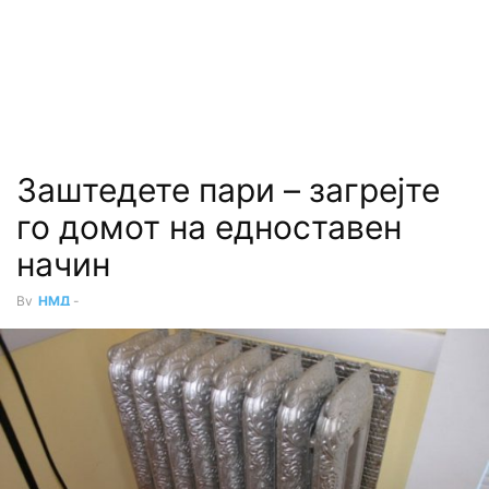
Заштедете пари – загрејте
го домот на едноставен
начин
By
НМД
-