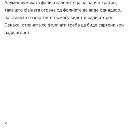
Алуминиумската фолија залепете ја на парче кратон,
така што сјајната страна од фолијата да виде однадвор,
па ставете го картонот помеѓу ѕидот и радијаторот.
Секако, страната со фолијата треба да биде свртена кон
радијаторот.​
<