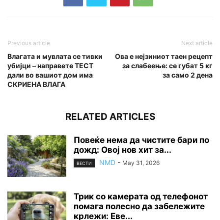
Previous article
Next article
Влагата и мувлата се тивки
Ова е нејзиниот таен рецепт
yбијци – направете ТЕСТ
за слабеење: се губат 5 кг
дали во вашиот дом има
за само 2 дена
СКРИЕНА ВЛАГА
RELATED ARTICLES
Повеќе нема да чистите бари по
дожд: Овој нов хит за...
NMD
-
May 31, 2026
ВЕСТИ
Трик со камерата од телефонот
помага полесно да забележите
крлежи: Еве...