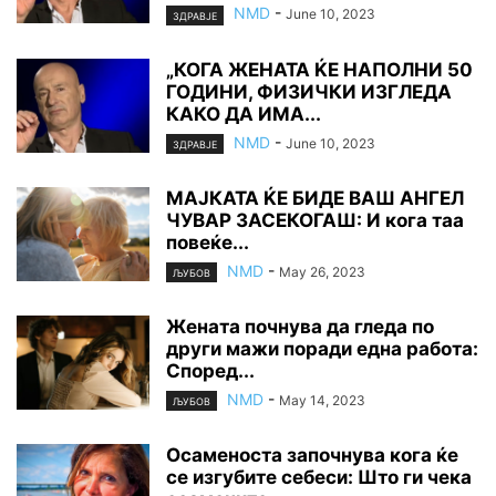
NMD
-
June 10, 2023
ЗДРАВЈЕ
„КОГА ЖЕНАТА ЌЕ НАПОЛНИ 50
ГОДИНИ, ФИЗИЧКИ ИЗГЛЕДА
КАКО ДА ИМА...
NMD
-
June 10, 2023
ЗДРАВЈЕ
МАЈКАТА ЌЕ БИДЕ ВАШ АНГЕЛ
ЧУВАР ЗАСЕКОГАШ: И кога таа
повеќе...
NMD
-
May 26, 2023
ЉУБОВ
Жената почнува да гледа по
други мажи поради една работа:
Според...
NMD
-
May 14, 2023
ЉУБОВ
Осаменоста започнува кога ќе
се изгубите себеси: Што ги чека