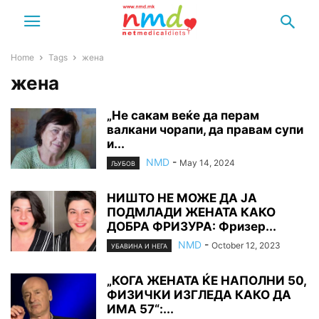
Home
Tags
жена
жена
„Не сакам веќе да перам
валкани чорапи, да правам супи
и...
NMD
-
May 14, 2024
ЉУБОВ
НИШТО НЕ МОЖЕ ДА ЈА
ПОДМЛАДИ ЖЕНАТА КАКО
ДОБРА ФРИЗУРА: Фризер...
NMD
-
October 12, 2023
УБАВИНА И НЕГА
„КОГА ЖЕНАТА ЌЕ НАПОЛНИ 50,
ФИЗИЧКИ ИЗГЛЕДА КАКО ДА
ИМА 57“:...