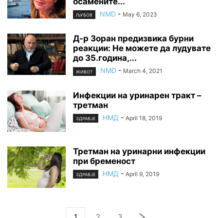
осамените...
NMD
-
May 6, 2023
ЉУБОВ
Д-р Зоран предизвика бурни
реакции: Не можете да лудувате
до 35.година,...
NMD
-
March 4, 2021
ЖИВОТ
Инфекции на уринарен тракт –
третман
НМД
-
April 18, 2019
ЗДРАВЈЕ
Третман на уринарни инфекции
при бременост
НМД
-
April 9, 2019
ЗДРАВЈЕ
1
2
3