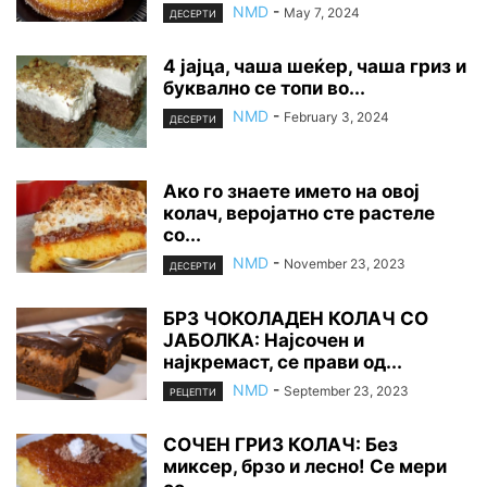
NMD
-
May 7, 2024
ДЕСЕРТИ
4 јајца, чаша шеќер, чаша гриз и
буквално се топи во...
NMD
-
February 3, 2024
ДЕСЕРТИ
Ако го знаете името на овој
колач, веројатно сте растеле
со...
NMD
-
November 23, 2023
ДЕСЕРТИ
БРЗ ЧОКОЛАДЕН КОЛАЧ СО
ЈАБОЛКА: Најсочен и
најкремаст, се прави од...
NMD
-
September 23, 2023
РЕЦЕПТИ
СОЧЕН ГРИЗ КОЛАЧ: Без
миксер, брзо и лесно! Се мери