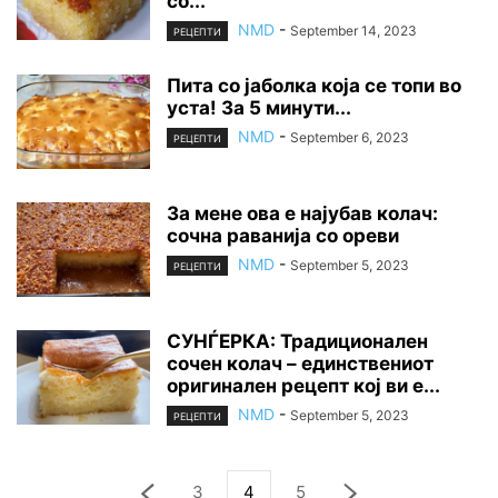
со...
NMD
-
September 14, 2023
РЕЦЕПТИ
Пита со јаболка која се топи во
уста! За 5 минути...
NMD
-
September 6, 2023
РЕЦЕПТИ
За мене ова е најубав колач:
сочна раванија со ореви
NMD
-
September 5, 2023
РЕЦЕПТИ
СУНЃЕРКА: Традиционален
сочен колач – единствениот
оригинален рецепт кој ви е...
NMD
-
September 5, 2023
РЕЦЕПТИ
3
4
5