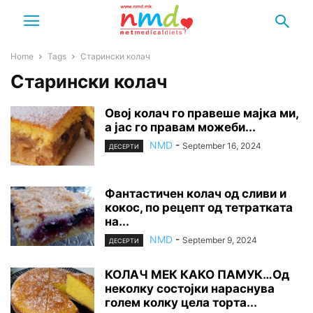
Home
Tags
Старински колач
Старински колач
Овој колач го правеше мајка ми,
а јас го правам можеби...
NMD
-
September 16, 2024
ДЕСЕРТИ
Фантастичен колач од сливи и
кокос, по рецепт од тетратката
на...
NMD
-
September 9, 2024
ДЕСЕРТИ
КОЛАЧ МЕК КАКО ПАМУК…Од
неколку состојки нараснува
голем колку цела торта...