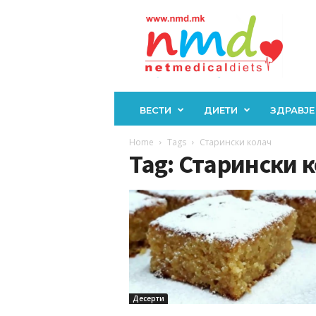
Н
М
Д
ВЕСТИ
ДИЕТИ
ЗДРАВЈЕ
Home
Tags
Старински колач
Tag: Старински 
Десерти