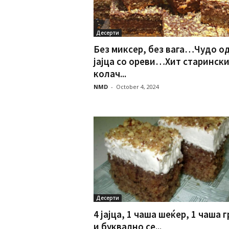
Десерти
Без миксер, без вага…Чудо од
јајца со ореви…Хит старинск
колач...
NMD
-
October 4, 2024
Десерти
4 јајца, 1 чаша шеќер, 1 чаша г
и буквално се...