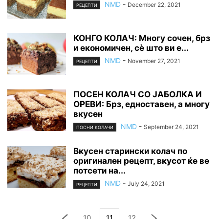
NMD
-
December 22, 2021
РЕЦЕПТИ
КОНГО КОЛАЧ: Многу сочен, брз
и економичен, сè што ви е...
NMD
-
November 27, 2021
РЕЦЕПТИ
ПОСЕН КОЛАЧ СО ЈАБОЛКА И
ОРЕВИ: Брз, едноставен, а многу
вкусен
NMD
-
September 24, 2021
ПОСНИ КОЛАЧИ
Вкусен старински колач по
оригинален рецепт, вкусот ќе ве
потсети на...
NMD
-
July 24, 2021
РЕЦЕПТИ
10
11
12