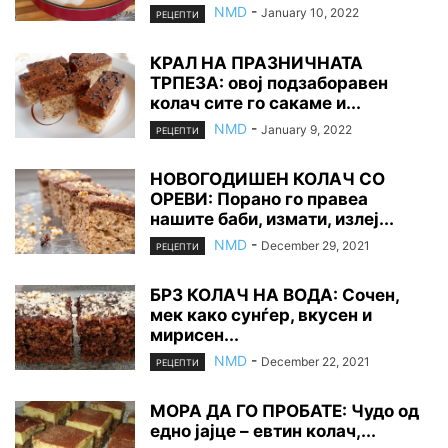
NMD
-
January 10, 2022
РЕЦЕПТИ
КРАЛ НА ПРАЗНИЧНАТА
ТРПЕЗА: овој подзаборавен
колач сите го сакаме и...
NMD
-
January 9, 2022
РЕЦЕПТИ
НОВОГОДИШЕН КОЛАЧ СО
ОРЕВИ: Порано го правеа
нашите баби, измати, излеј...
NMD
-
December 29, 2021
РЕЦЕПТИ
БРЗ КОЛАЧ НА ВОДА: Сочен,
мек како сунѓер, вкусен и
мирисен...
NMD
-
December 22, 2021
РЕЦЕПТИ
МОРА ДА ГО ПРОБАТЕ: Чудо од
едно јајце – евтин колач,...