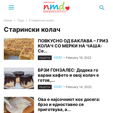
Home
Tags
Старински колач
Старински колач
ПОВКУСНО ОД БАКЛАВА – ГРИЗ
КОЛАЧ СО МЕРКИ НА ЧАША:
Се...
NMD
-
February 16, 2022
РЕЦЕПТИ
БРЗИ ГОНЗАЛЕС: Додека го
варам кафето и овој колач е
готов,...
NMD
-
February 14, 2022
РЕЦЕПТИ
Ова е најсочниот кох досега:
брзо и едноставно се
приготвува, а...