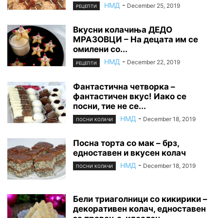
НМД
-
December 25, 2019
РЕЦЕПТИ
Вкусни колачиња ДЕДО
МРАЗОВЦИ – На децата им се
омилени со...
НМД
-
December 22, 2019
РЕЦЕПТИ
Фантастична четворка –
фантастичен вкус! Иако се
посни, тие не се...
НМД
-
December 18, 2019
ПОСНИ КОЛАЧИ
Посна торта со мак – брз,
едноставен и вкусен колач
НМД
-
December 18, 2019
ПОСНИ КОЛАЧИ
Бели триаголници со кикирики –
декоративен колач, едноставен