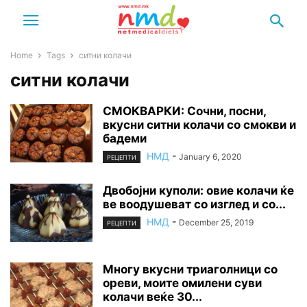
Home
Tags
ситни колачи
ситни колачи
СМОКВАРКИ: Сочни, посни,
вкусни ситни колачи со смокви и
бадеми
НМД
-
January 6, 2020
РЕЦЕПТИ
Двобојни куполи: овие колачи ќе
ве воодушеват со изглед и со...
НМД
-
December 25, 2019
РЕЦЕПТИ
Многу вкусни триаголници со
ореви, моите омилени суви
колачи веќе 30...