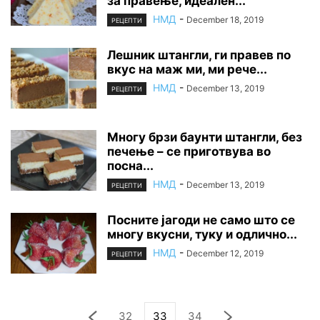
за правење, идеален...
НМД
-
December 18, 2019
РЕЦЕПТИ
Лешник штангли, ги правев по
вкус на маж ми, ми рече...
НМД
-
December 13, 2019
РЕЦЕПТИ
Многу брзи баунти штангли, без
печење – се приготвува во
посна...
НМД
-
December 13, 2019
РЕЦЕПТИ
Посните јагоди не само што се
многу вкусни, туку и одлично...
НМД
-
December 12, 2019
РЕЦЕПТИ
32
33
34