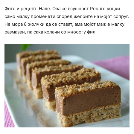
Фото и рецепт: Нале. Ова се всушност Ренато коцки
само малку променети според желбите на мојот сопруг.
Не мора 8 жолчки да се стават, ама мојот маж е малку
размазен, па сака колачи со мнооогу фил.