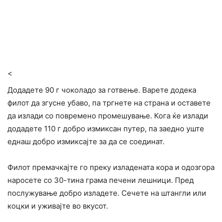
<
Додадете 90 г чоколадо за готвење. Варете додека
филот да згусне убаво, па тргнете на страна и оставете
да излади со повремено промешување. Кога ќе излади
додадете 110 г добро измиксан путер, па заедно уште
еднаш добро измиксајте за да се соединат.
Филот премачкајте го преку изладената кора и одозгора
наросете со 30-тина грама печени лешници. Пред
послужување добро изладете. Сечете на штангли или
коцки и уживајте во вкусот.