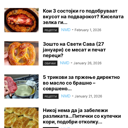
Кои 3 состојки го подобруваат
вкусот на подварокот? Киселата
зелка ги...
NMD
-
February 1, 2026
РЕЦЕПТИ
Зошто на Свети Сава (27
јануари) се месат и печат
переци?
NMD
-
January 26, 2026
ОБИЧАИ
5 трикови за пржење директно
во масло со брашно –
совршено...
NMD
-
January 21, 2026
РЕЦЕПТИ
Никој нема да ја забележи
разликата…Питички со купечки
кори, подобри отколку...