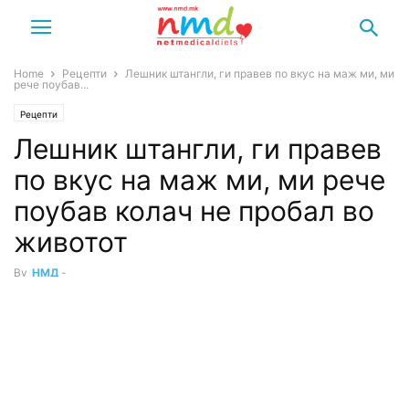
Home
Рецепти
Лешник штангли, ги правев по вкус на маж ми, ми
рече поубав...
Рецепти
Лешник штангли, ги правев
по вкус на маж ми, ми рече
поубав колач не пробал во
животот
By
НМД
-