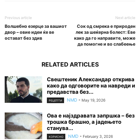
Previous article
Next article
Волшебно езерце за вашиот
Сок од смрека е природен
двор – овие идеи ќе ве
лек за шеќерна болест: Еве
остават без здив
како да го направите, може
да помогне и во слабеење
RELATED ARTICLES
Свештеник Александар открива
како да одговорите на навреди и
предавства без...
NMD
-
May 19, 2026
РЕЦЕПТИ
Ова е најздравата запршка – без
трошка брашно, а јадењето
станува...
NMD
-
February 3, 2026
КОРИСНО