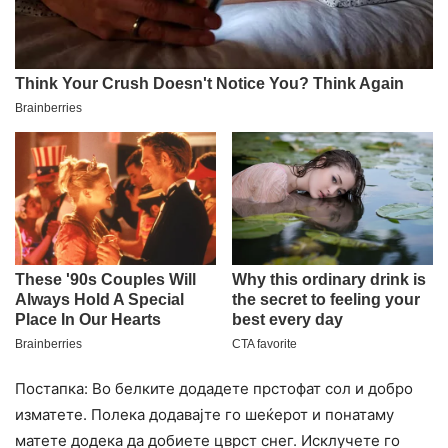
Постапка: Во белките додадете прстофат сол и добро
изматете. Полека додавајте го шеќерот и понатаму
матете додека да добиете цврст снег. Исклучете го