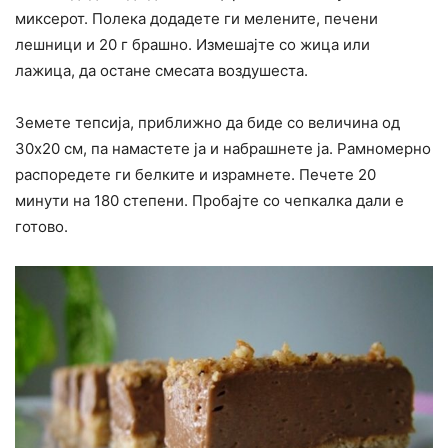
миксерот. Полека додадете ги мелените, печени
лешници и 20 г брашно. Измешајте со жица или
лажица, да остане смесата воздушеста.
Земете тепсија, приближно да биде со величина од
30х20 см, па намастете ја и набрашнете ја. Рамномерно
распоредете ги белките и израмнете. Печете 20
минути на 180 степени. Пробајте со чепкалка дали е
готово.