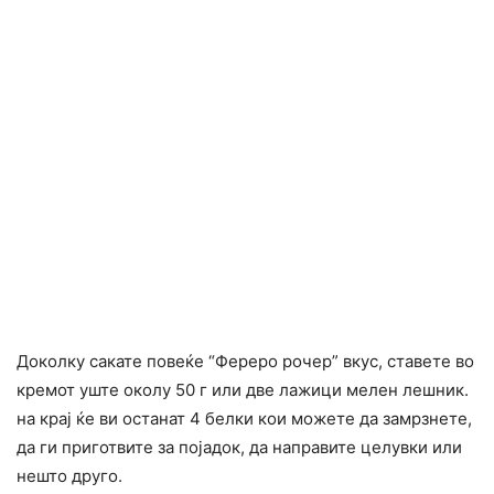
Доколку сакате повеќе “Фереро рочер” вкус, ставете во
кремот уште околу 50 г или две лажици мелен лешник.
на крај ќе ви останат 4 белки кои можете да замрзнете,
да ги приготвите за појадок, да направите целувки или
нешто друго.