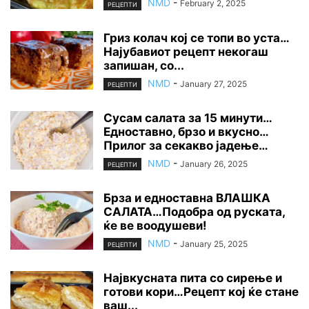
NMD
-
February 2, 2025
РЕЦЕПТИ
Гриз колач кој се топи во уста…
Најубавиот рецепт некогаш
запишан, со...
NMD
-
January 27, 2025
РЕЦЕПТИ
Сусам салата за 15 минути…
Едноставно, брзо и вкусно…
Прилог за секакво јадење…
NMD
-
January 26, 2025
РЕЦЕПТИ
Брза и едноставна ВЛАШКА
САЛАТА…Подобра од руската,
ќе ве воодушеви!
NMD
-
January 25, 2025
РЕЦЕПТИ
Највкусната пита со сирење и
готови кори…Рецепт кој ќе стане
ваш...