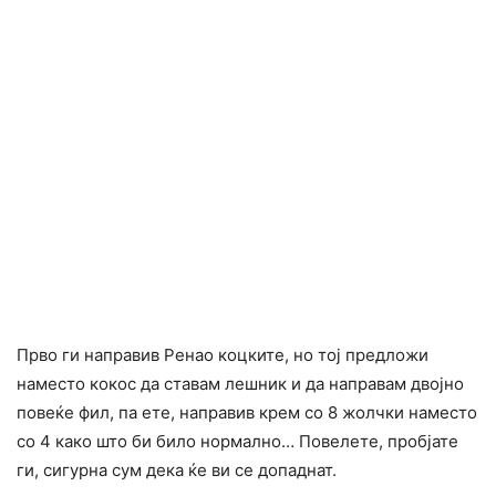
Прво ги направив Ренао коцките, но тој предложи
наместо кокос да ставам лешник и да направам двојно
повеќе фил, па ете, направив крем со 8 жолчки наместо
со 4 како што би било нормално… Повелете, пробјате
ги, сигурна сум дека ќе ви се допаднат.