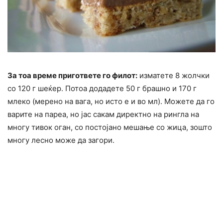
За тоа време пригответе го филот:
изматете 8 жолчки
со 120 г шеќер. Потоа додадете 50 г брашно и 170 г
млеко (мерено на вага, но исто е и во мл). Можете да го
варите на пареа, но јас сакам директно на рингла на
многу тивок оган, со постојано мешање со жица, зошто
многу лесно може да загори.