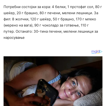
Потребни состојки за кора: 4 белки, 1 прстофат сол, 80 г
шеќер, 20 г брашно, 80 г печени, мелени лешници. За
фил: 8 жолчки, 120 г шеќер, 50 г брашно, 170 г млеко
(мерено на вага), 90 г чоколадо за готвење, 110 г
путер. Останато: 30-тина печени, мелени лешници за
наросување