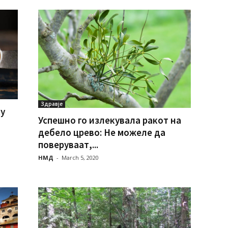
Здравје
ку
Успешно го излекувала ракот на
дебело црево: Не можеле да
поверуваат,...
НМД
-
March 5, 2020