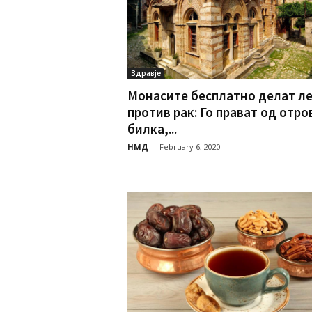
Здравје
Монасите бесплатно делат л
против рак: Го прават од отро
билка,...
НМД
-
February 6, 2020