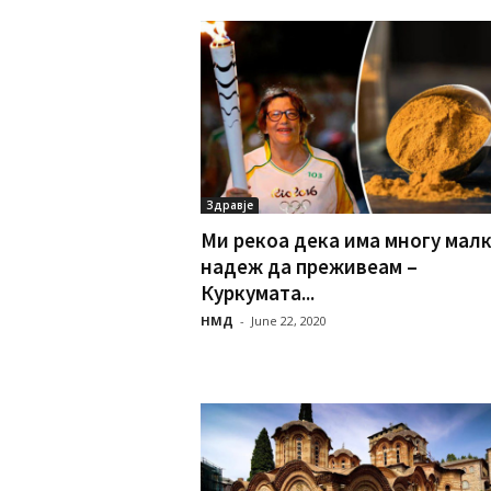
Здравје
Ми рекоа дека има многу мал
надеж да преживеам –
Куркумата...
НМД
-
June 22, 2020