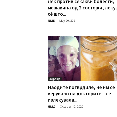
Лек против секакви болести,
мешавина од 2 состојки, леку
сè што...
NMD
-
May 20, 2021
Здравје
Наодите потврдиле, не им се
верувало на докторите – се
излекувала...
НМД
-
October 10, 2020