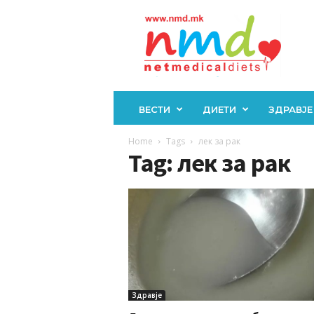
Н
М
Д
ВЕСТИ
ДИЕТИ
ЗДРАВЈЕ
Home
Tags
лек за рак
Tag: лек за рак
Здравје