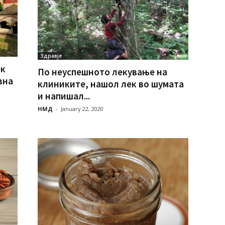
Здравје
ек
По неуспешното лекување на
вна
клиниките, нашол лек во шумата
и напишал...
НМД
-
January 22, 2020