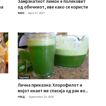
Замрзнатиот лимон е полековит
ва
од обичниот, еве како се користи
NMD
-
April 27, 2021
Здравје
Лична приказна: Хлорофилот и
мојот инает ме спасија од рак во...
НМД
-
September 23, 2020