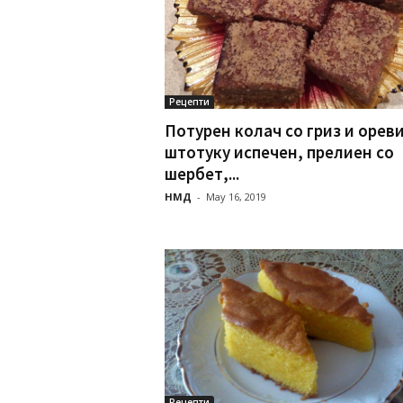
Рецепти
Потурен колач со гриз и ореви
штотуку испечен, прелиен со
шербет,...
НМД
-
May 16, 2019
Рецепти