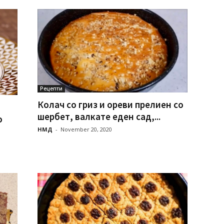
Рецепти
Колач со гриз и ореви прелиен со
шербет, валкате еден сад,...
о
НМД
-
November 20, 2020