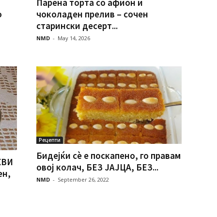
Парена торта со афион и
о
чоколаден прелив – сочен
старински десерт...
NMD
-
May 14, 2026
Рецепти
Бидејќи сè е поскапено, го правам
КВИ
овој колач, БЕЗ ЈАЈЦА, БЕЗ...
ен,
NMD
-
September 26, 2022