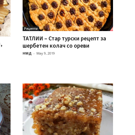
Рецепти
ТАТЛИИ – Стар турски рецепт за
,
шербетен колач со ореви
НМД
-
May 9, 2019