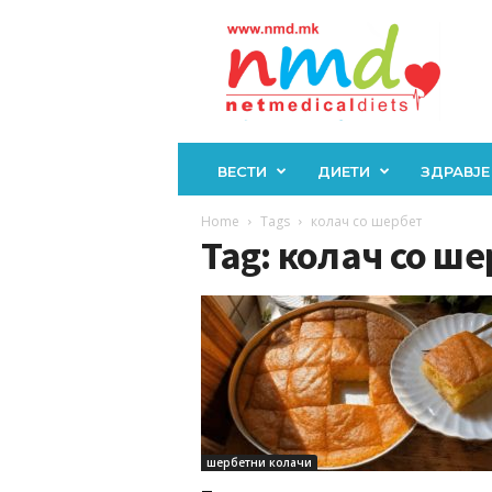
Н
М
Д
ВЕСТИ
ДИЕТИ
ЗДРАВЈЕ
Home
Tags
колач со шербет
Tag: колач со ш
шербетни колачи