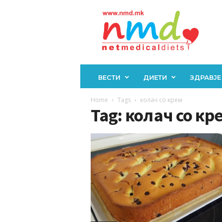
Н
М
Д
ВЕСТИ
ДИЕТИ
ЗДРАВЈЕ
Home
Tags
колач со крем
Tag: колач со кр