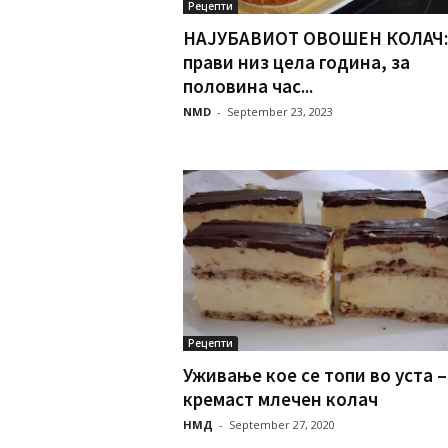
Рецепти
НАЈУБАВИОТ ОВОШЕН КОЛАЧ:
прави низ цела година, за
половина час...
NMD
-
September 23, 2023
Рецепти
Уживање кое се топи во уста –
кремаст млечен колач
НМД
-
September 27, 2020