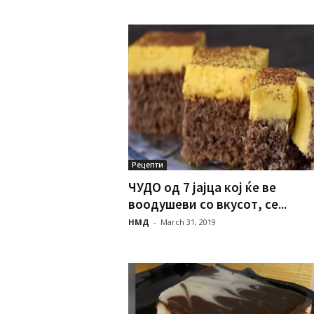
Рецепти
ЧУДО од 7 јајца кој ќе ве
воодушеви со вкусот, се...
НМД
-
March 31, 2019