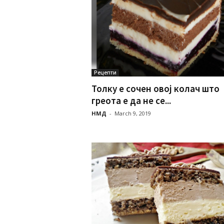
Рецепти
Толку е сочен овој колач што
греота е да не се...
НМД
-
March 9, 2019