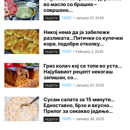
во масло со брашно –
совршено...
NMD
-
January 21, 2026
РЕЦЕПТИ
Никој нема да ја забележи
разликата…Питички со купечки
кори, подобри отколку...
NMD
-
February 2, 2025
РЕЦЕПТИ
Гриз колач кој се топи во уста…
Најубавиот рецепт некогаш
запишан, со...
NMD
-
January 27, 2025
РЕЦЕПТИ
Сусам салата за 15 минути…
Едноставно, брзо и вкусно…
Прилог за секакво јадење…
NMD
-
January 26, 2025
РЕЦЕПТИ