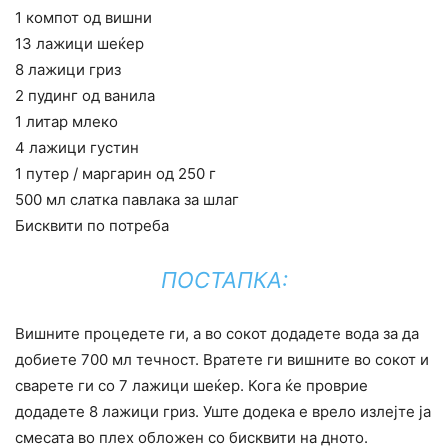
1 компот од вишни
13 лажици шеќер
8 лажици гриз
2 пудинг од ванила
1 литар млеко
4 лажици густин
1 путер / маргарин од 250 г
500 мл слатка павлака за шлаг
Бисквити по потреба
ПОСТАПКА:
Вишните процедете ги, а во сокот додадете вода за да
добиете 700 мл течност. Вратете ги вишните во сокот и
сварете ги со 7 лажици шеќер. Кога ќе проврие
додадете 8 лажици гриз. Уште додека е врело излејте ја
смесата во плех обложен со бисквити на дното.