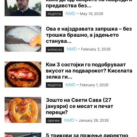
предавства без...
NMD
-
May 19, 2026
РЕЦЕПТИ
Ова е најздравата запршка – без
трошка брашно, а јадењето
станува...
NMD
-
February 3, 2026
КОРИСНО
Кои 3 состојки го подобруваат
вкусот на подварокот? Киселата
зелка ги...
NMD
-
February 1, 2026
РЕЦЕПТИ
Зошто на Свети Сава (27
јануари) се месат и печат
переци?
NMD
-
January 26, 2026
ОБИЧАИ
5 трикови за пржење директно