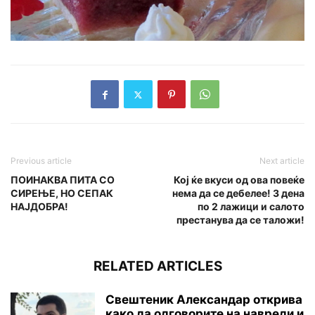
Previous article
Next article
ПОИНАКВА ПИТА СО
Кој ќе вкуси од ова повеќе
СИРЕЊЕ, НО СЕПАК
нема да се дебелее! 3 дена
НАЈДОБРА!
по 2 лажици и салото
престанува да се таложи!
RELATED ARTICLES
Свештеник Александар открива
како да одговорите на навреди и