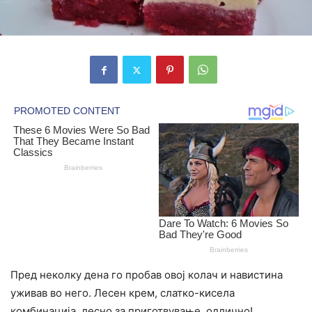
Пред неколку дена го пробав овој колач и навистина
уживав во него. Лесен крем, слатко-кисела
комбинација, лесно за приготвување, одлично!