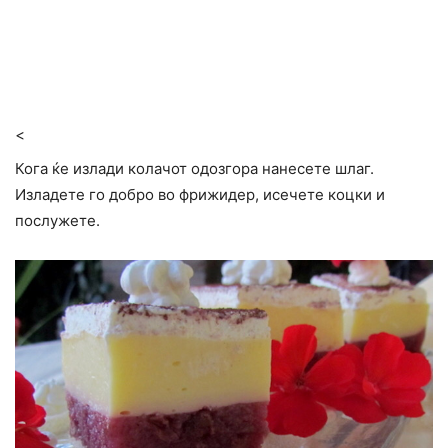
<
Кога ќе излади колачот одозгора нанесете шлаг.
Изладете го добро во фрижидер, исечете коцки и
послужете.