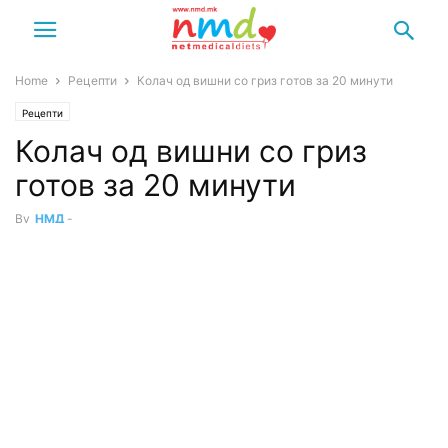
Home
Рецепти
Колач од вишни со гриз готов за 20 минути
Рецепти
Колач од вишни со гриз
готов за 20 минути
By
НМД
-