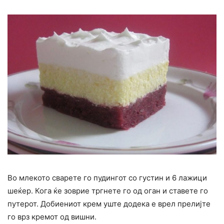
Во млекото сварете го пудингот со густин и 6 лажици
шеќер. Кога ќе зоврие тргнете го од оган и ставете го
путерот. Добиениот крем уште додека е врел прелијте
го врз кремот од вишни.