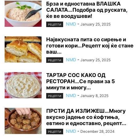
Брза и едноставна ВЛАШКА
САЛАТА…Подобра од руската,
ќе ве воодушеви!
NMD
-
January 25, 2025
РЕЦЕПТИ
Највкусната пита со сирење и
готови кори…Рецепт кој ќе стане
ваш...
NMD
-
January 25, 2025
РЕЦЕПТИ
ТАРТАР СОС КАКО ОД
РЕСТОРАН…Се прави за 5
минути и многу...
NMD
-
January 8, 2025
РЕЦЕПТИ
ПРСТИ ДА ИЗЛИЖЕШ…Многу
вкусно јадење со ќофтиња,
евтино и едноставно, рецепт...
NMD
-
December 28, 2024
РЕЦЕПТИ