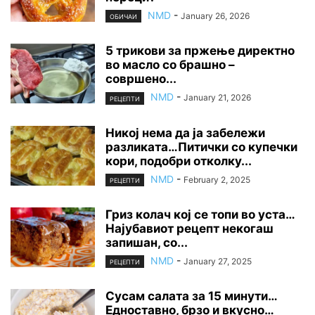
NMD
-
January 26, 2026
ОБИЧАИ
5 трикови за пржење директно
во масло со брашно –
совршено...
NMD
-
January 21, 2026
РЕЦЕПТИ
Никој нема да ја забележи
разликата…Питички со купечки
кори, подобри отколку...
NMD
-
February 2, 2025
РЕЦЕПТИ
Гриз колач кој се топи во уста…
Најубавиот рецепт некогаш
запишан, со...
NMD
-
January 27, 2025
РЕЦЕПТИ
Сусам салата за 15 минути…
Едноставно, брзо и вкусно…