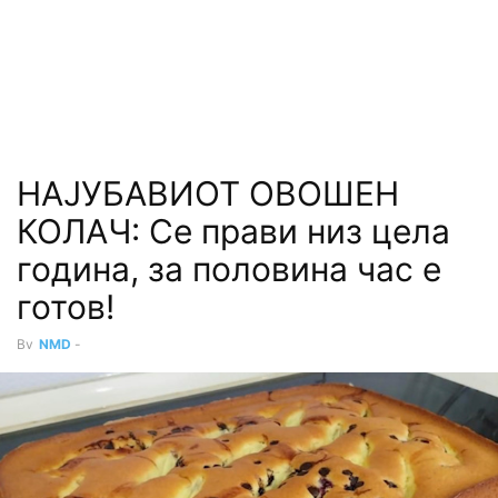
НАЈУБАВИОТ ОВОШЕН
КОЛАЧ: Се прави низ цела
година, за половина час е
готов!
By
NMD
-