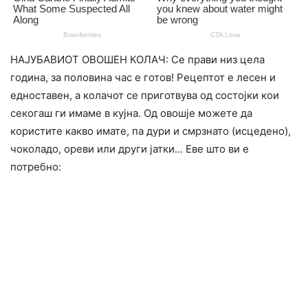
НАЈУБАВИОТ ОВОШЕН КОЛАЧ: Се прави низ цела
година, за половина час е готов! Рецептот е лесен и
едноставен, а колачот се приготвува од состојки кои
секогаш ги имаме в кујна. Од овошје можете да
користите какво имате, па дури и смрзнато (исцедено),
чоколадо, ореви или други јатки… Еве што ви е
потребно: