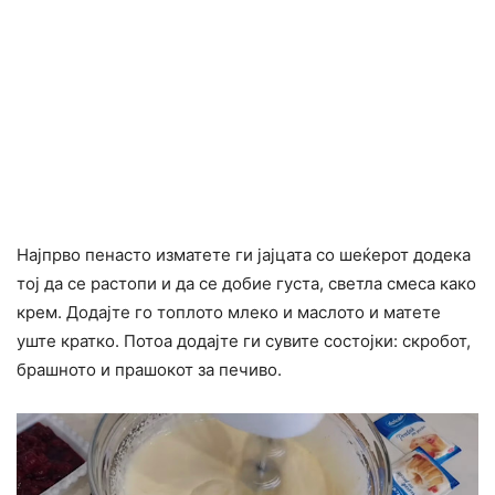
Најпрво пенасто изматете ги јајцата со шеќерот додека
тој да се растопи и да се добие густа, светла смеса како
крем. Додајте го топлото млеко и маслото и матете
уште кратко. Потоа додајте ги сувите состојки: скробот,
брашното и прашокот за печиво.