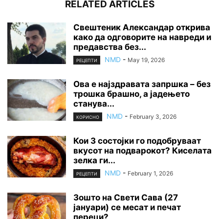
RELATED ARTICLES
Свештеник Александар открива
како да одговорите на навреди и
предавства без...
NMD
-
May 19, 2026
РЕЦЕПТИ
Ова е најздравата запршка – без
трошка брашно, а јадењето
станува...
NMD
-
February 3, 2026
КОРИСНО
Кои 3 состојки го подобруваат
вкусот на подварокот? Киселата
зелка ги...
NMD
-
February 1, 2026
РЕЦЕПТИ
Зошто на Свети Сава (27
јануари) се месат и печат
переци?