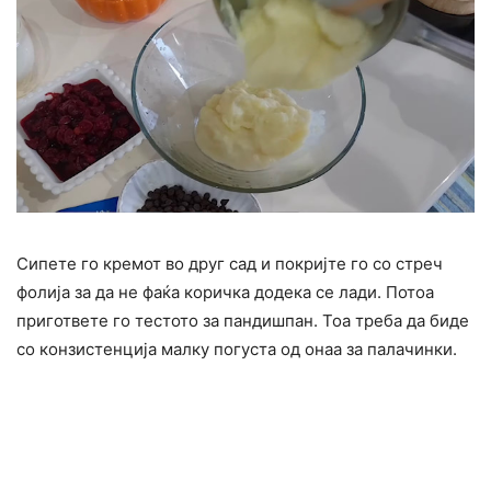
Сипете го кремот во друг сад и покријте го со стреч
фолија за да не фаќа коричка додека се лади. Потоа
пригответе го тестото за пандишпан. Тоа треба да биде
со конзистенција малку погуста од онаа за палачинки.