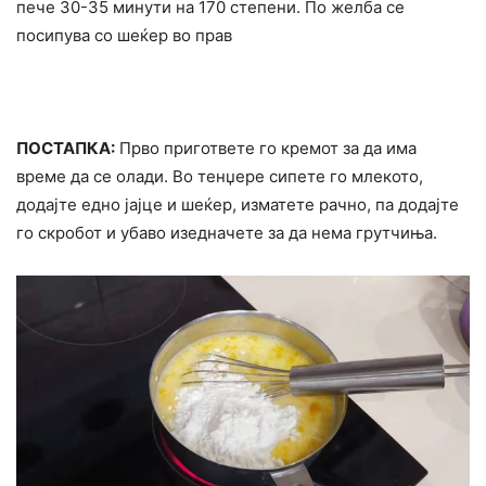
пече 30-35 минути на 170 степени. По желба се
посипува со шеќер во прав
ПОСТАПКА:
Прво пригответе го кремот за да има
време да се олади. Во тенџере сипете го млекото,
додајте едно јајце и шеќер, изматете рачно, па додајте
го скробот и убаво изедначете за да нема грутчиња.