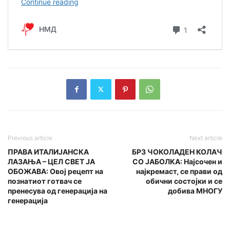
Previous article
Next article
ПРАВА ИТАЛИЈАНСКА
БРЗ ЧОКОЛАДЕН КОЛАЧ
ЛАЗАЊА – ЦЕЛ СВЕТ ЈА
СО ЈАБОЛКА: Најсочен и
ОБОЖАВА: Овој рецепт на
најкремаст, се прави од
познатиот готвач се
обични состојки и се
пренесува од генерација на
добива МНОГУ
генерација