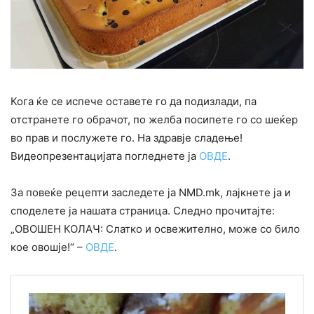
Кога ќе се испече оставете го да подизлади, па
отстранете го обрачот, по желба посипете го со шеќер
во прав и послужете го. На здравје сладење!
Видеопрезентацијата погледнете ја
ОВДЕ
.
За повеќе рецепти заследете ја NMD.mk, лајкнете ја и
споделете ја нашата страница. Следно прочитајте:
„ОВОШЕН КОЛАЧ: Слатко и освежително, може со било
кое овошје!“ –
ОВДЕ
.