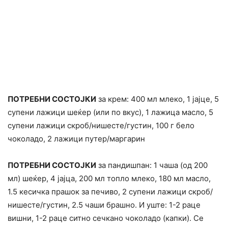
ПОТРЕБНИ СОСТОЈКИ
за крем: 400 мл млеко, 1 јајце, 5
супени лажици шеќер (или по вкус), 1 лажица масло, 5
супени лажици скроб/нишесте/густин, 100 г бело
чоколадо, 2 лажици путер/маргарин
ПОТРЕБНИ СОСТОЈКИ
за пандишпан: 1 чаша (од 200
мл) шеќер, 4 јајца, 200 мл топло млеко, 180 мл масло,
1.5 кесичка прашок за печиво, 2 супени лажици скроб/
нишесте/густин, 2.5 чаши брашно. И уште: 1-2 раце
вишни, 1-2 раце ситно сечкано чоколадо (капки). Се