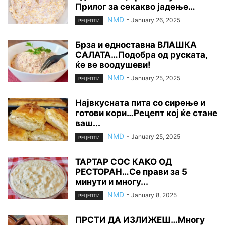
Прилог за секакво јадење…
NMD
-
January 26, 2025
РЕЦЕПТИ
Брза и едноставна ВЛАШКА
САЛАТА…Подобра од руската,
ќе ве воодушеви!
NMD
-
January 25, 2025
РЕЦЕПТИ
Највкусната пита со сирење и
готови кори…Рецепт кој ќе стане
ваш...
NMD
-
January 25, 2025
РЕЦЕПТИ
ТАРТАР СОС КАКО ОД
РЕСТОРАН…Се прави за 5
минути и многу...
NMD
-
January 8, 2025
РЕЦЕПТИ
ПРСТИ ДА ИЗЛИЖЕШ…Многу