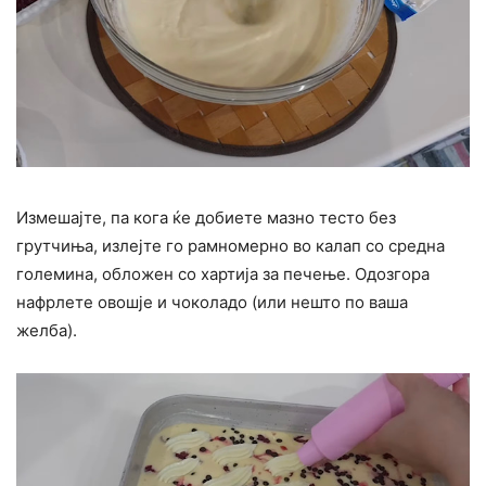
Измешајте, па кога ќе добиете мазно тесто без
грутчиња, излејте го рамномерно во калап со средна
големина, обложен со хартија за печење. Одозгора
нафрлете овошје и чоколадо (или нешто по ваша
желба).