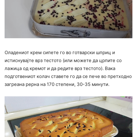
Оладениот крем сипете го во готварски шприц и
истиснувајте врз тестото (или можете да црпите со
лажица од кремот и да редите врз тестото). Вака
подготвениот колач ставете го да се пече во претходно
загреана рерна на 170 степени, 30-35 минути.