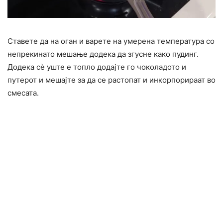
Ставете да на оган и варете на умерена температура со
непрекинато мешање додека да згусне како пудинг.
Додека сè уште е топло додајте го чоколадото и
путерот и мешајте за да се растопат и инкорпорираат во
смесата.