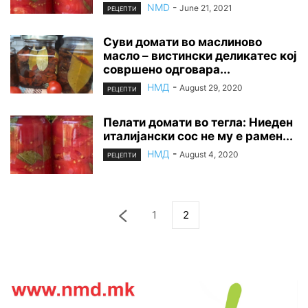
NMD
-
June 21, 2021
РЕЦЕПТИ
Суви домати во маслиново
масло – вистински деликатес кој
совршено одговара...
НМД
-
August 29, 2020
РЕЦЕПТИ
Пелати домати во тегла: Ниеден
италијански сос не му е рамен...
НМД
-
August 4, 2020
РЕЦЕПТИ
1
2