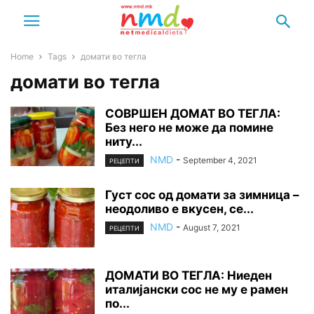
Home
Tags
домати во тегла
домати во тегла
СОВРШЕН ДОМАТ ВО ТЕГЛА:
Без него не може да помине
ниту...
NMD
-
September 4, 2021
РЕЦЕПТИ
Густ сос од домати за зимница –
неодоливо е вкусен, се...
NMD
-
August 7, 2021
РЕЦЕПТИ
ДОМАТИ ВО ТЕГЛА: Ниеден
италијански сос не му е рамен
по...