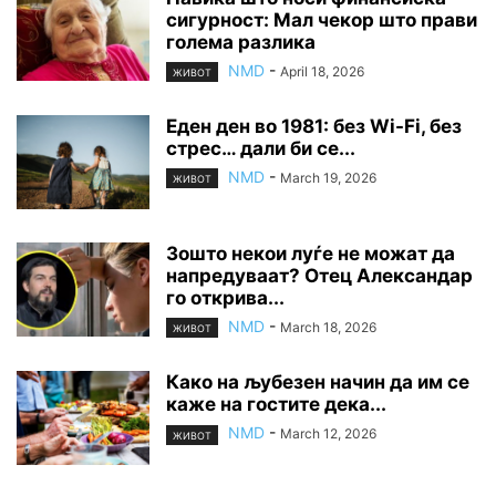
сигурност: Мал чекор што прави
голема разлика
NMD
-
April 18, 2026
ЖИВОТ
Еден ден во 1981: без Wi-Fi, без
стрес… дали би се...
NMD
-
March 19, 2026
ЖИВОТ
Зошто некои луѓе не можат да
напредуваат? Отец Александар
го открива...
NMD
-
March 18, 2026
ЖИВОТ
Како на љубезен начин да им се
каже на гостите дека...
NMD
-
March 12, 2026
ЖИВОТ