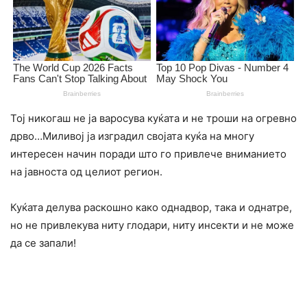
Тој никогаш не ја варосува куќата и не троши на огревно
дрво…Миливој ја изградил својата куќа на многу
интересен начин поради што го привлече вниманието
на јавноста од целиот регион.
Куќата делува раскошно како однадвор, така и однатре,
но не привлекува ниту глодари, ниту инсекти и не може
да се запали!