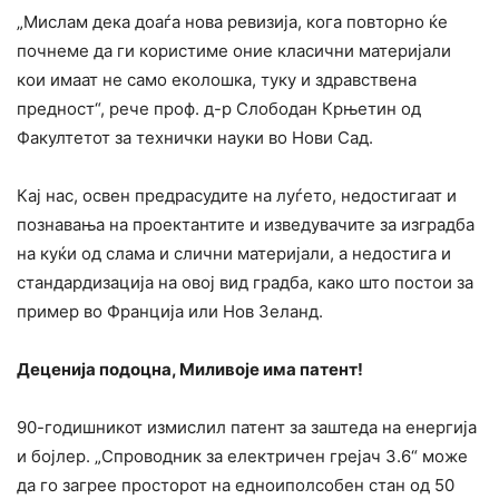
„Мислам дека доаѓа нова ревизија, кога повторно ќе
почнеме да ги користиме оние класични материјали
кои имаат не само еколошка, туку и здравствена
предност“, рече проф. д-р Слободан Крњетин од
Факултетот за технички науки во Нови Сад.
Кај нас, освен предрасудите на луѓето, недостигаат и
познавања на проектантите и изведувачите за изградба
на куќи од слама и слични материјали, а недостига и
стандардизација на овој вид градба, како што постои за
пример во Франција или Нов Зеланд.
Деценија подоцна, Миливоје има патент!
90-годишникот измислил патент за заштеда на енергија
и бојлер. „Спроводник за електричен грејач 3.6“ може
да го загрее просторот на едноиполсобен стан од 50