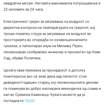
квадратни метри. Неговата максимална потрошувачка е
22 киловати за 24 часа.
Електричниот грејач за загревање на воздухот со
директна контрола на температурата на грејачот, кој
троши помалку струја за загревање на воздухот во
просторијата во споредба со конвенционалните
греалки, е патентиран изум на Миливој Пејин,
пензиониран сообраќаен инженер и пронаоѓач од Нови
Сад, објави Политика.
Целата оваа приказна за пронајдокот е дотолку
поинтересна ако се знае дека зад патентот стои
деведесетгодишен старец кој пензионерските денови
ги поминува во добро изолирана викендичка од слама и
кал во Сремска Каменица. Куќата можете да ја
погледнете
ОВДЕ
: