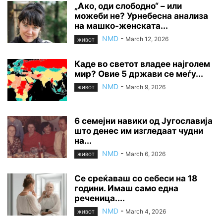
„Ако, оди слободно“ – или
можеби не? Урнебесна анализа
на машко-женската...
NMD
-
March 12, 2026
ЖИВОТ
Каде во светот владее најголем
мир? Овие 5 држави се меѓу...
NMD
-
March 9, 2026
ЖИВОТ
6 семејни навики од Југославија
што денес им изгледаат чудни
на...
NMD
-
March 6, 2026
ЖИВОТ
Се среќаваш со себеси на 18
години. Имаш само една
реченица....
NMD
-
March 4, 2026
ЖИВОТ