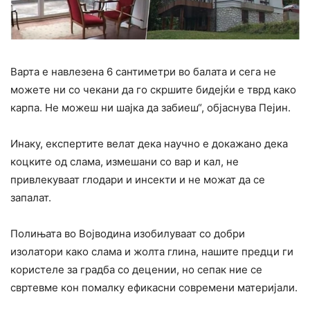
Варта е навлезена 6 сантиметри во балата и сега не
можете ни со чекани да го скршите бидејќи е тврд како
карпа. Не можеш ни шајка да забиеш“, објаснува Пејин.
Инаку, експертите велат дека научно е докажано дека
коцките од слама, измешани со вар и кал, не
привлекуваат глодари и инсекти и не можат да се
запалат.
Полињата во Војводина изобилуваат со добри
изолатори како слама и жолта глина, нашите предци ги
користеле за градба со децении, но сепак ние се
свртевме кон помалку ефикасни современи материјали.