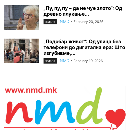
„Пу, пу, пу – да не чуе злото“: Од
древно плукање...
NMD
-
February 20, 2026
ЖИВОТ
„Подобар живот“: Од улица без
телефони до дигитална ера: Што
изгубивме,...
NMD
-
February 19, 2026
ЖИВОТ