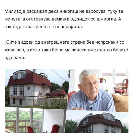
Миливоје раскажал дека никогаш не варосува, туку за
минута ја отстранува дамката од ѕидот со шмиргла. А
заштедата за греење е неверојатна.
„Сите ѕидови од внатрешната страна беа испрскани со
жива вар, а исто така беше машински вметнат во балите
од слама.