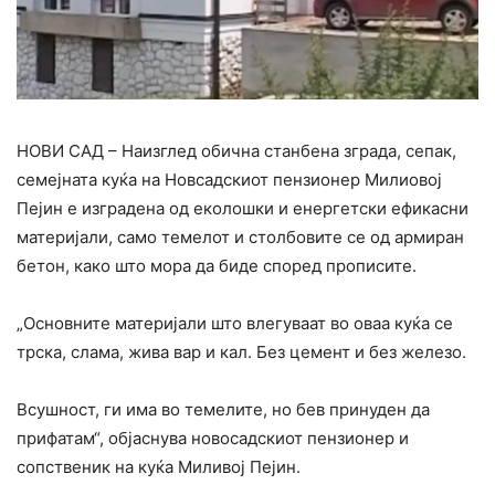
НОВИ САД – Наизглед обична станбена зграда, сепак,
семејната куќа на Новсадскиот пензионер Милиовој
Пејин е изградена од еколошки и енергетски ефикасни
материјали, само темелот и столбовите се од армиран
бетон, како што мора да биде според прописите.
„Основните материјали што влегуваат во оваа куќа се
трска, слама, жива вар и кал. Без цемент и без железо.
Всушност, ги има во темелите, но бев принуден да
прифатам“, објаснува новосадскиот пензионер и
сопственик на куќа Миливој Пејин.