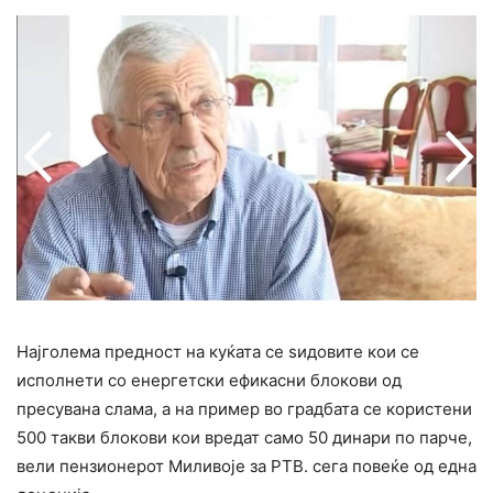
Најголема предност на куќата се ѕидовите кои се
исполнети со енергетски ефикасни блокови од
пресувана слама, а на пример во градбата се користени
500 такви блокови кои вредат само 50 динари по парче,
вели пензионерот Миливоје за РТВ. сега повеќе од една