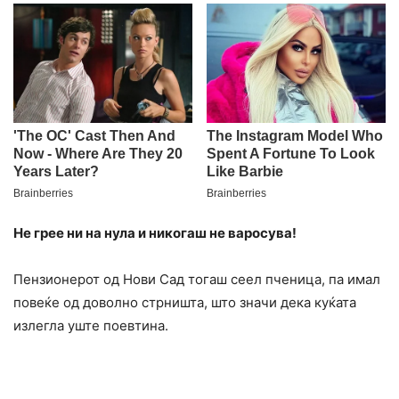
Не грее ни на нула и никогаш не варосува!
Пензионерот од Нови Сад тогаш сеел пченица, па имал
повеќе од доволно стрништа, што значи дека куќата
излегла уште поевтина.