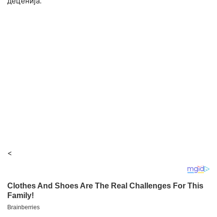
деценија.
<