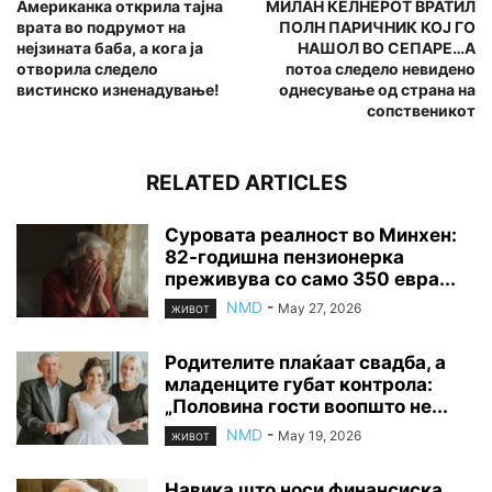
Американка открила тајна
МИЛАН КЕЛНЕРОТ ВРАТИЛ
врата во подрумот на
ПОЛН ПАРИЧНИК КОЈ ГО
нејзината баба, а кога ја
НАШОЛ ВО СЕПАРЕ…А
отворила следело
потоа следело невидено
вистинско изненадување!
однесување од страна на
сопственикот
RELATED ARTICLES
Суровата реалност во Минхен:
82-годишна пензионерка
преживува со само 350 евра...
NMD
-
May 27, 2026
ЖИВОТ
Родителите плаќаат свадба, а
младенците губат контрола:
„Половина гости воопшто не...
NMD
-
May 19, 2026
ЖИВОТ
Навика што носи финансиска