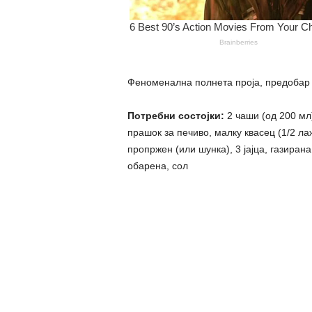
Феноменална полнета проја, предобар р
Потребни состојки:
2 чаши (од 200 мл
прашок за печиво, малку квасец (1/2 лаж
пропржен (или шунка), 3 јајца, газирана
обарена, сол