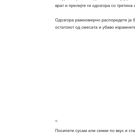
врат и прелијте ги одозгора со третина
Одозгора рамномерно распоредете ја б
остатокот од смесата и убаво израмнет
<
Посипете сусам или семки по вкус и ста