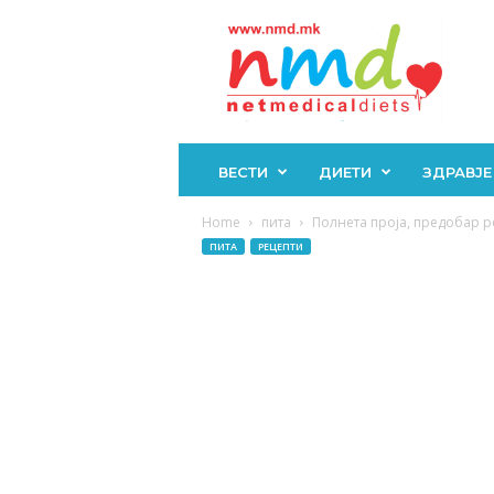
Н
М
Д
ВЕСТИ
ДИЕТИ
ЗДРАВЈЕ
Home
пита
Полнета проја, предобар ре
ПИТА
РЕЦЕПТИ