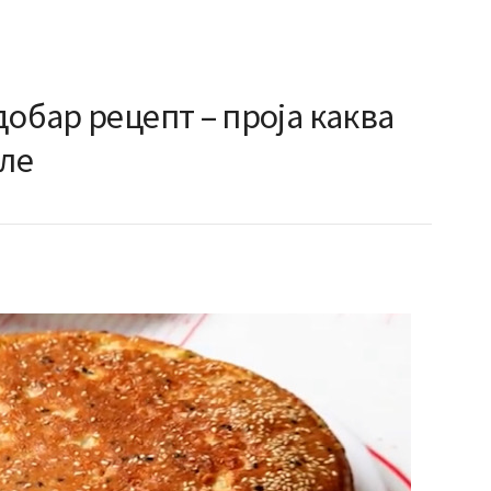
добар рецепт – проја каква
але