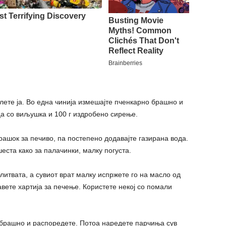
солете ја. Во една чинија измешајте пченкарно брашно и
јца со виљушка и 100 г издробено сирење.
рашок за печиво, па постепено додавајте газирана вода.
еста како за палачинки, малку погуста.
литвата, а сувиот врат малку испржете го на масло од
авете хартија за печење. Користете некој со помали
и брашно и распоредете. Потоа наредете парчиња сув