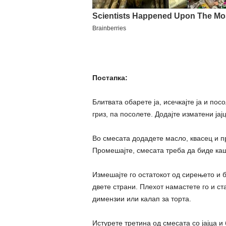
Постапка:
Блитвата обарете ја, исечкајте ја и по
гриз, па посолете. Додајте изматени ја
Во смесата додадете масло, квасец и п
Промешајте, смесата треба да биде каш
Измешајте го остатокот од сирењето и б
двете страни. Плехот намастете го и ст
димензии или калап за торта.
Истурете третина од смесата со јајца 