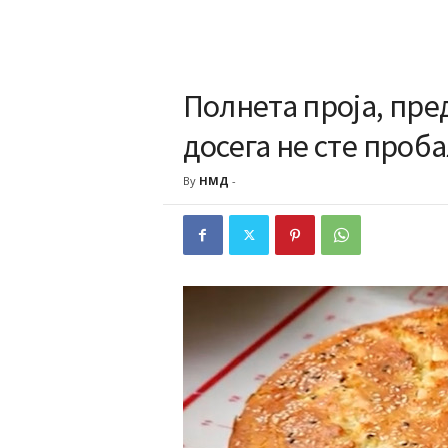
Полнета проја, пре
досега не сте проб
By
НМД
-