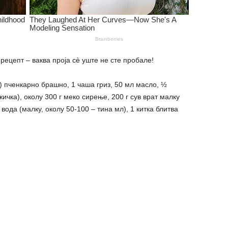
ецепт – ваква проја сè уште не сте пробале!
) пченкарно брашно, 1 чаша гриз, 50 мл масло, ½
ичка), околу 300 г меко сирење, 200 г сув врат малку
 вода (малку, околу 50-100 – тина мл), 1 китка блитва