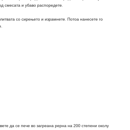
 од смесата и убаво распоредете.
литвата со сирењето и израмнете. Потоа нанесете го
е.
вете да се пече во загреана рерна на 200 степени околу