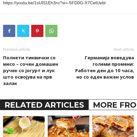
https://youtu.be/1sUlS1Eh3ro?si=-5FD0G-X7CetUebl
Previous article
Next article
Полнети тиквички со
Германија воведува
месо – сочен домашен
големи промени:
ручек со јогурт и лук
Работен ден до 10 часа,
што освојува на прв
но со еден важен услов
залак
RELATED ARTICLES
MORE FRO