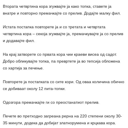
Втората четвртина кора згужвајте ја како топка, ставете ја
внатре и повторно премачкајте со прелив. Додајте малку фил.
Истата постапка повторете ја и со третата и четвртата
четвртина кора – секоја згужвајте ја, премачкувајте ја со прелив
и додавајте фил.
На крај затворете со првата кора чии краеви висеа од садот.
Добро обликувајте топка, па превртете ја во тепсија обложена
со хартија за печење.
Повторете ја постапката со сите кори. Од оваа количина обично
се добиваат околу 12 пита-топки.
Одозгора премачкајте ги со преостанатиот прелив.
Печете во претходно загреана рерна на 220 степени околу 30-
35 минути, додека да добијат златнорумена и крцкава кора.