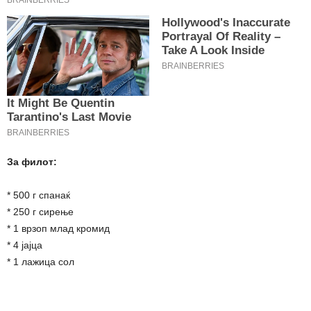
За филот:
* 500 г спанаќ
* 250 г сирење
* 1 врзоп млад кромид
* 4 јајца
* 1 лажица сол