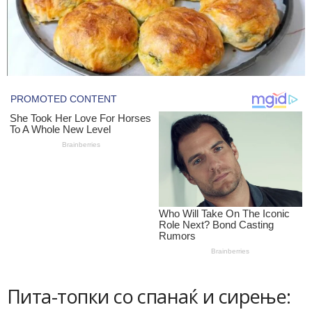
Пита-топки со спанаќ и сирење: