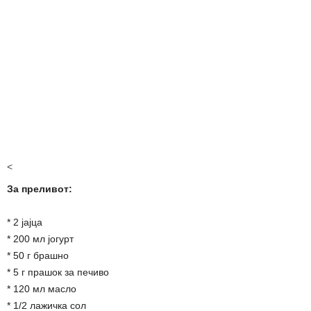
<
За преливот:
* 2 јајца
* 200 мл јогурт
* 50 г брашно
* 5 г прашок за печиво
* 120 мл масло
* 1/2 лажичка сол