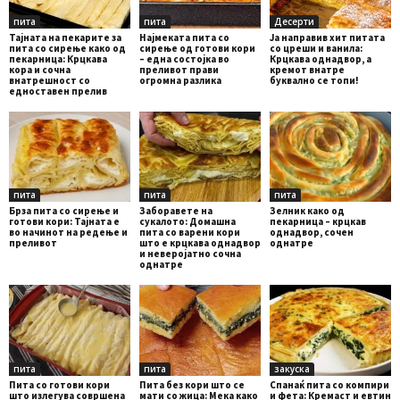
пита
пита
Десерти
Тајната на пекарите за
Најмеката пита со
Ја направив хит питата
пита со сирење како од
сирење од готови кори
со цреши и ванила:
пекарница: Крцкава
– една состојка во
Крцкава однадвор, а
кора и сочна
преливот прави
кремот внатре
внатрешност со
огромна разлика
буквално се топи!
едноставен прелив
пита
пита
пита
Брза пита со сирење и
Заборавете на
Зелник како од
готови кори: Тајната е
сyкалото: Домашна
пекарница – крцкав
во начинот на редење и
пита со варени кори
однадвор, сочен
преливот
што е крцкава однадвор
однатре
и неверојатно сочна
однатре
пита
пита
закуска
Пита со готови кори
Пита без кори што се
Спанаќ пита со компири
што излегува совршена
мати со жица: Мека како
и фета: Кремаст и евтин