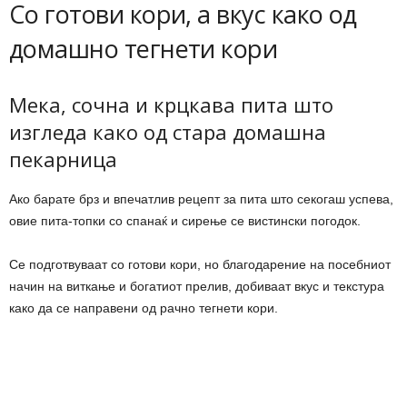
Со готови кори, а вкус како од
домашно тегнети кори
Мека, сочна и крцкава пита што
изгледа како од стара домашна
пекарница
Ако барате брз и впечатлив рецепт за пита што секогаш успева,
овие пита-топки со спанаќ и сирење се вистински погодок.
Се подготвуваат со готови кори, но благодарение на посебниот
начин на виткање и богатиот прелив, добиваат вкус и текстура
како да се направени од рачно тегнети кори.