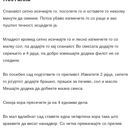
Спанаќот ситно исечкајте го, посолете го и оставете го неколку
минути да омекне. Потоа убаво изгмечете го со раце и ако
пуштил течност, исцедете ја.
Младиот кромид ситно исечкајте го и лесно изгмечете го со
малку сол, па додајте го кај спанаќот. Во смесата додајте го
сирењето и 4 јајца, па добро измешајте додека филот не се
соедини.
Во посебен сад подгответе го преливот. Изматете 2 јајца, сипете
го јогуртот, додајте брашно, прашок за печиво, сол и масло.
Мешајте додека да добиете мазна смеса.
Секоја кора пресечете ја на 4 еднакви дела.
Во мал вдлабнат сад ставете една четвртина кора така што
краевите да висат нанадвор. Со четка премачкајте со прелив.