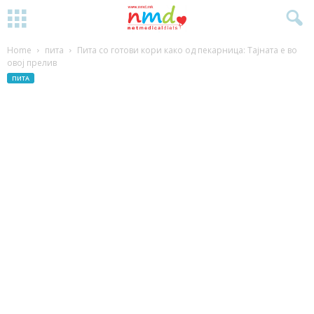
Home
пита
Пита со готови кори како од пекарница: Тајната е во
овој прелив
ПИТА