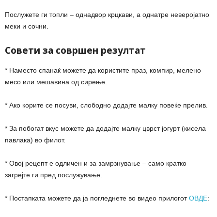
Послужете ги топли – однадвор крцкави, а однатре неверојатно
меки и сочни.
Совети за совршен резултат
* Наместо спанаќ можете да користите праз, компир, мелено
месо или мешавина од сирење.
* Ако корите се посуви, слободно додајте малку повеќе прелив.
* За побогат вкус можете да додајте малку цврст јогурт (кисела
павлака) во филот.
* Овој рецепт е одличен и за замрзнување – само кратко
загрејте ги пред послужување.
* Постапката можете да ја погледнете во видео прилогот
ОВДЕ
: