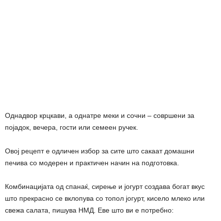
Однадвор крцкави, а однатре меки и сочни – совршени за
појадок, вечера, гости или семеен ручек.
Овој рецепт е одличен избор за сите што сакаат домашни
печива со модерен и практичен начин на подготовка.
Комбинацијата од спанаќ, сирење и јогурт создава богат вкус
што прекрасно се вклопува со топол јогурт, кисело млеко или
свежа салата, пишува НМД. Еве што ви е потребно: