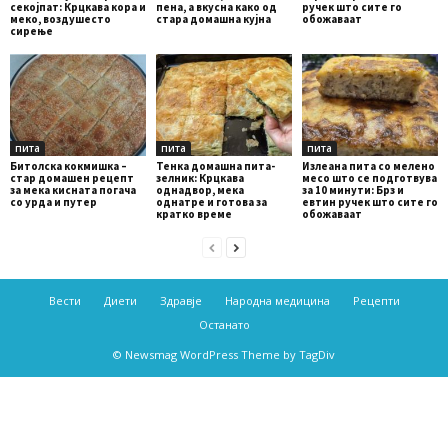
секојпат: Крцкава кора и
пена, а вкусна како од
ручек што сите го
меко, воздушесто
стара домашна кујна
обожаваат
сирење
пита
пита
пита
Битолска кокмишка –
Тенка домашна пита-
Излеана пита со мелено
стар домашен рецепт
зелник: Крцкава
месо што се подготвува
за мека кисната погача
однадвор, мека
за 10 минути: Брз и
со урда и путер
однатре и готова за
евтин ручек што сите го
кратко време
обожаваат
Вести
Диети
Здравје
Народна медицина
Рецепти
Останато
© Newsmag WordPress Theme by TagDiv