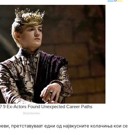
реви, претставуваат едни од највкусните колачиња кои се