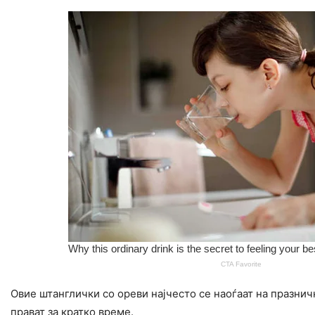
Oвие штанглички со ореви најчесто се наоѓаат на празнич
прават за кратко време.