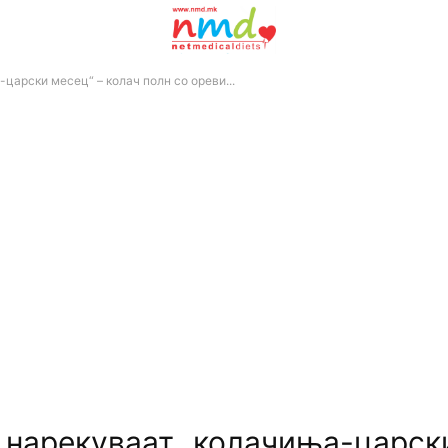
арски месец“ – колач полн со ореви...
арекуваат „колачиња-царски 