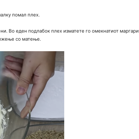
малку помал плех.
пени. Во еден подлабок плех изматете го омекнатиот маргар
олжење со матење.