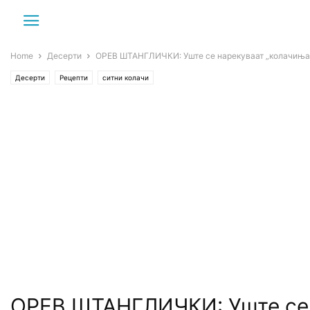
Home
Десерти
ОРЕВ ШТАНГЛИЧКИ: Уште се нарекуваат „колачиња-ц
Десерти
Рецепти
ситни колачи
ОРЕВ ШТАНГЛИЧКИ: Уште се н