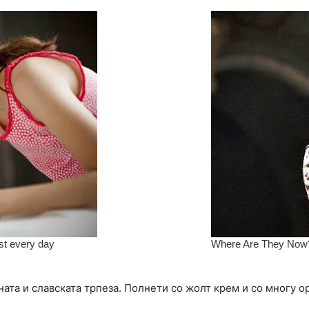
ната и славската трпеза. Полнети со жолт крем и со многу о