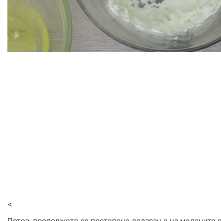
<
Потоа, продолжете со постепено додавање на мелените оре