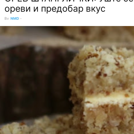
ореви и предобар вкус
By
NMD
-