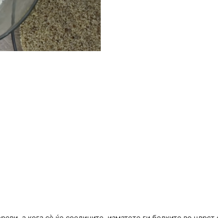
ви, а кога сѐ ќе соедините, изматете ги белките во цврст 