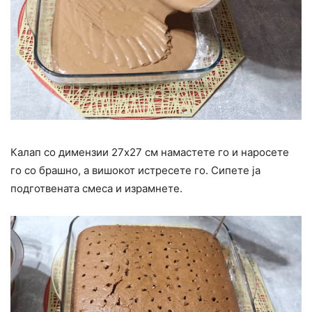
Калап со димензии 27х27 см намастете го и наросете
го со брашно, а вишокот истресете го. Сипете ја
подготвената смеса и израмнете.