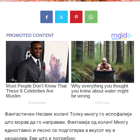
Фантастичен Несвик колач! Толку многу го испофалија
што морав да го направам. Фантазија од колач! Многу
едноставно и лесно се подготвува а вкусот му е
неодолив. Еве што е потребно: