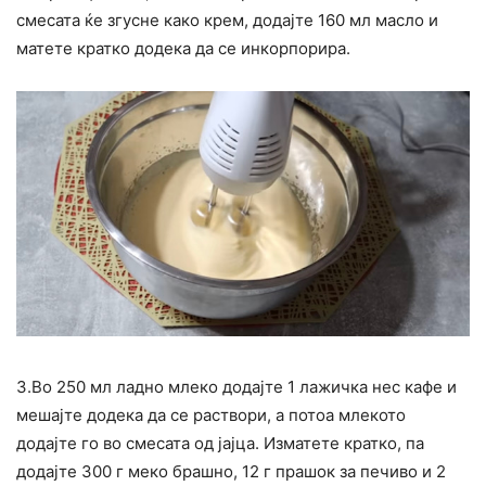
смесата ќе згусне како крем, додајте 160 мл масло и
матете кратко додека да се инкорпорира.
3.Во 250 мл ладно млеко додајте 1 лажичка нес кафе и
мешајте додека да се раствори, а потоа млекото
додајте го во смесата од јајца. Изматете кратко, па
додајте 300 г меко брашно, 12 г прашок за печиво и 2