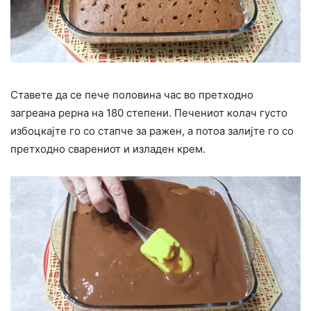
Ставете да се пече половина час во претходно
загреана рерна на 180 степени. Печениот колач густо
избоцкајте го со стапче за ражен, а потоа залијте го со
претходно сварениот и изладен крем.