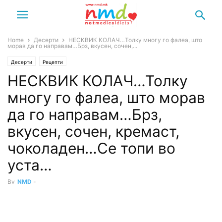
Home
Десерти
НЕСКВИК КОЛАЧ…Толку многу го фалеа, што
морав да го направам…Брз, вкусен, сочен,...
Десерти
Рецепти
НЕСКВИК КОЛАЧ…Толку
многу го фалеа, што морав
да го направам…Брз,
вкусен, сочен, кремаст,
чоколаден…Се топи во
уста…
By
NMD
-