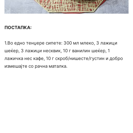
ПОСТАПКА:
1.Во едно тенџере сипете: 300 мл млеко, 3 лажици
шеќер, 3 лажици несквик, 10 г ванилин шеќер, 1
лажичка нес кафе, 10 г скроб/нишесте/густин и добро
измешајте со рачна маталка.