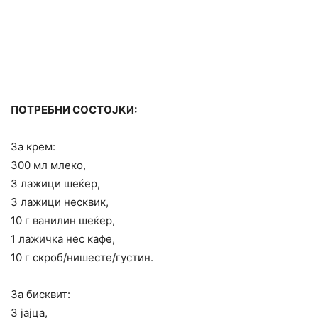
ПОТРЕБНИ СОСТОЈКИ:
За крем:
300 мл млеко,
3 лажици шеќер,
3 лажици несквик,
10 г ванилин шеќер,
1 лажичка нес кафе,
10 г скроб/нишесте/густин.
За бисквит:
3 јајца,