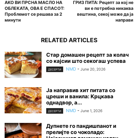
АКО ВИ ПРСНА МАСЛО НА
ГРИЗ ПИТА: Рецепт за кој не
ОБЛЕКАТА, ОВА Е СПАСОТ:
ви е потребна никаква
Проблемот се решава за 2
вештина, секој може да ја
минути
направи
RELATED ARTICLES
Стар домашен рецепт за колач
со кајсии што секогаш успева
NMD
-
June 20, 2026
ДЕСЕРТИ
Ја направив хит питата со
цреши и ванила: Крцкава
однадвор, а...
NMD
-
June 1, 2026
ДЕСЕРТИ
Дупнете го пандишпанот и
прелијте со чоколадо: