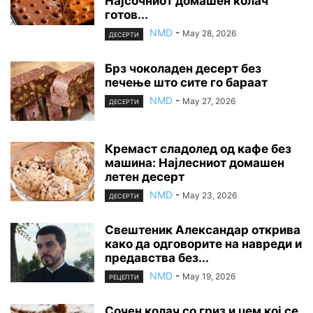
Најсочниот домашен колач
готов...
NMD
-
May 28, 2026
ДЕСЕРТИ
Брз чоколаден десерт без
печење што сите го бараат
NMD
-
May 27, 2026
ДЕСЕРТИ
Кремаст сладолед од кафе без
машина: Најлесниот домашен
летен десерт
NMD
-
May 23, 2026
ДЕСЕРТИ
Свештеник Александар открива
како да одговорите на навреди и
предавства без...
NMD
-
May 19, 2026
РЕЦЕПТИ
Сочен колач со гриз и џем кој се