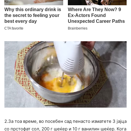
2.За тоа време, во посебен сад пенасто изматете 3 јајца
со прстофат сол, 200 г шеќер и 10 г ванилин шеќер. Кога