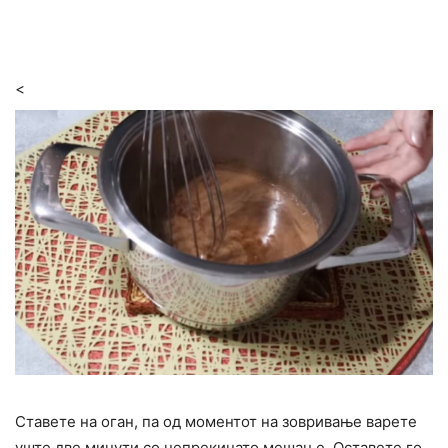
<
Ставете на оган, па од моментот на зовривање варете
уште две минути со непрекинато мешање. Оставете го