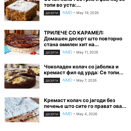
топи во уста:...
NMD
-
May 19, 2026
ДЕСЕРТИ
ТРИЛЕЧЕ СО КАРАМЕЛ:
Домашен десерт што повторно
стана омилен хит на...
NMD
-
May 11, 2026
ДЕСЕРТИ
Чоколаден колач со јаболка и
кремаст фил од урда: Се топи...
NMD
-
May 7, 2026
ДЕСЕРТИ
Кремаст колач со јагоди без
печење што сите го прават ова...
NMD
-
May 4, 2026
ДЕСЕРТИ