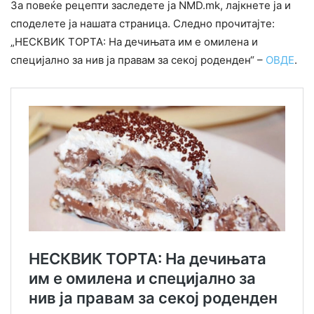
За повеќе рецепти заследете ја NMD.mk, лајкнете ја и
споделете ја нашата страница. Следно прочитајте:
„НЕСКВИК ТОРТА: На дечињата им е омилена и
специјално за нив ја правам за секој роденден“ –
ОВДЕ
.