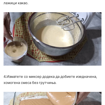
лажици какао.
4.Изматете со миксер додека да добиете изедначена,
хомогена смеса без грутчиња.