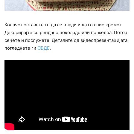
Колачот оставете го да се олади и да го впие кремот.
Декорирајте со рендано чоколадо или по желба. Потоа
сечете и послужете. Деталите од видеопрезентацијата
погледнете ги
ОВДЕ
.