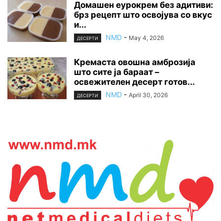
Домашен еурокрем без адитиви:
брз рецепт што освојува со вкус
и...
NMD
-
May 4, 2026
ДЕСЕРТИ
Кремаста овошна амброзија
што сите ја бараат –
освежителен десерт готов...
NMD
-
April 30, 2026
ДЕСЕРТИ