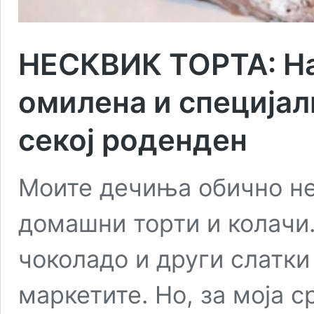
НЕСКВИК ТОРТА: На
омилена и специјалн
секој роденден
Моите дечиња обично не
домашни торти и колачи.
чоколадо и други слатки
маркетите. Но, за моја ср