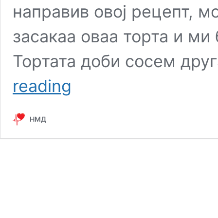
направив овој рецепт, м
засакаа оваа торта и ми
Тортата доби сосем дру
НЕСКВИК
reading
ТОРТА:
На
дечињата
НМД
им
е
омилена
и
специјално
за
нив
ја
правам
за