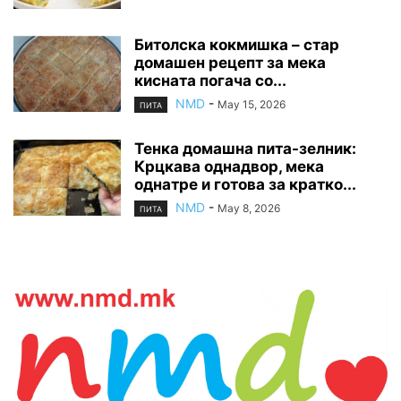
Битолска кокмишка – стар
домашен рецепт за мека
кисната погача со...
NMD
-
May 15, 2026
ПИТА
Тенка домашна пита-зелник:
Крцкава однадвор, мека
однатре и готова за кратко...
NMD
-
May 8, 2026
ПИТА