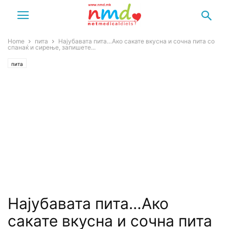
Home
пита
Најубавата пита…Ако сакате вкусна и сочна пита со
спанаќ и сирење, запишете...
пита
Најубавата пита…Ако
сакате вкусна и сочна пита