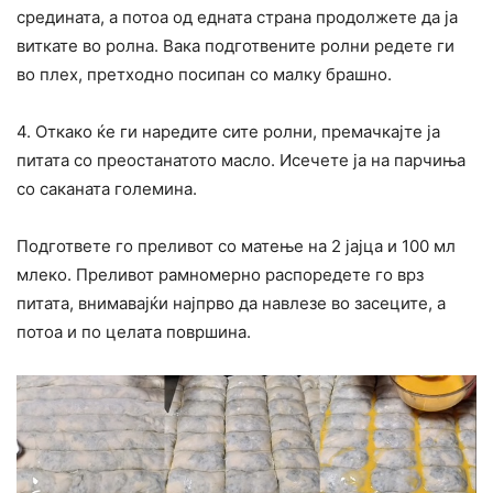
средината, а потоа од едната страна продолжете да ја
виткате во ролна. Вака подготвените ролни редете ги
во плех, претходно посипан со малку брашно.
4. Откако ќе ги наредите сите ролни, премачкајте ја
питата со преостанатото масло. Исечете ја на парчиња
со саканата големина.
Подгответе го преливот со матење на 2 јајца и 100 мл
млеко. Преливот рамномерно распоредете го врз
питата, внимавајќи најпрво да навлезе во засеците, а
потоа и по целата површина.