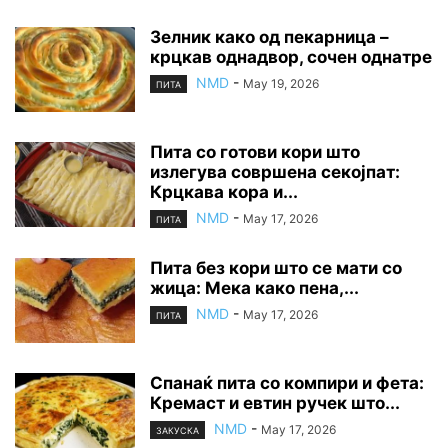
Зелник како од пекарница –
крцкав однадвор, сочен однатре
NMD
-
May 19, 2026
ПИТА
Пита со готови кори што
излегува совршена секојпат:
Крцкава кора и...
NMD
-
May 17, 2026
ПИТА
Пита без кори што се мати со
жица: Мека како пена,...
NMD
-
May 17, 2026
ПИТА
Спанаќ пита со компири и фета:
Кремаст и евтин ручек што...
NMD
-
May 17, 2026
ЗАКУСКА