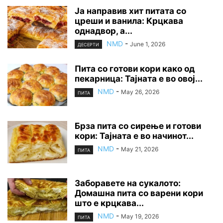
Ја направив хит питата со
цреши и ванила: Крцкава
однадвор, а...
NMD
-
June 1, 2026
ДЕСЕРТИ
Пита со готови кори како од
пекарница: Тајната е во овој...
NMD
-
May 26, 2026
ПИТА
Брза пита со сирење и готови
кори: Тајната е во начинот...
NMD
-
May 21, 2026
ПИТА
Заборавете на сyкалото:
Домашна пита со варени кори
што е крцкава...
NMD
-
May 19, 2026
ПИТА