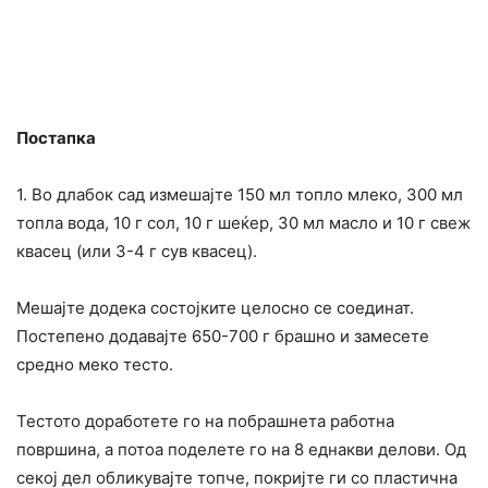
Постапка
1. Во длабок сад измешајте 150 мл топло млеко, 300 мл
топла вода, 10 г сол, 10 г шеќер, 30 мл масло и 10 г свеж
квасец (или 3-4 г сув квасец).
Мешајте додека состојките целосно се соединат.
Постепено додавајте 650-700 г брашно и замесете
средно меко тесто.
Тестото доработете го на побрашнета работна
површина, а потоа поделете го на 8 еднакви делови. Од
секој дел обликувајте топче, покријте ги со пластична