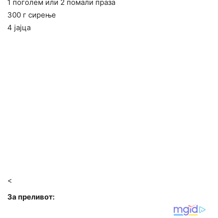
1 поголем или 2 помали праза
300 г сирење
4 јајца
<
За преливот: