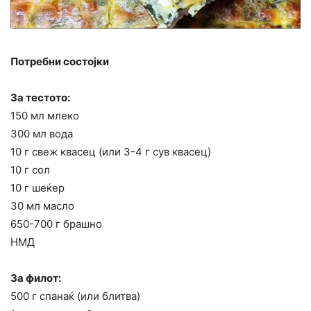
Потребни состојки
За тестото:
150 мл млеко
300 мл вода
10 г свеж квасец (или 3-4 г сув квасец)
10 г сол
10 г шеќер
30 мл масло
650-700 г брашно
НМД
За филот:
500 г спанаќ (или блитва)