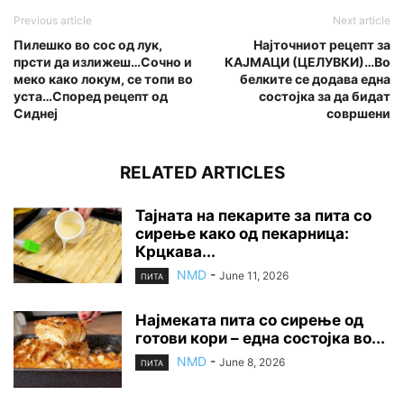
Previous article
Next article
Пилешко во сос од лук,
Најточниот рецепт за
прсти да излижеш…Сочно и
КАЈМАЦИ (ЦЕЛУВКИ)…Во
меко како локум, се топи во
белките се додава една
уста…Според рецепт од
состојка за да бидат
Сиднеј
совршени
RELATED ARTICLES
Тајната на пекарите за пита со
сирење како од пекарница:
Крцкава...
NMD
-
June 11, 2026
ПИТА
Најмеката пита со сирење од
готови кори – една состојка во...
NMD
-
June 8, 2026
ПИТА