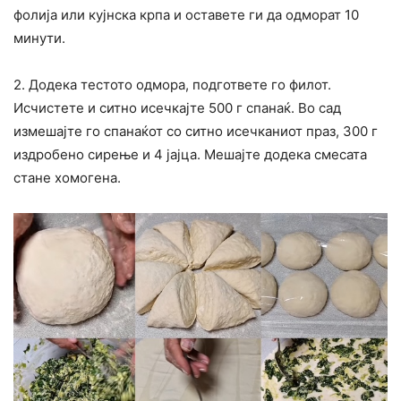
фолија или кујнска крпа и оставете ги да одморат 10
минути.
2. Додека тестото одмора, подгответе го филот.
Исчистете и ситно исечкајте 500 г спанаќ. Во сад
измешајте го спанаќот со ситно исечканиот праз, 300 г
издробено сирење и 4 јајца. Мешајте додека смесата
стане хомогена.