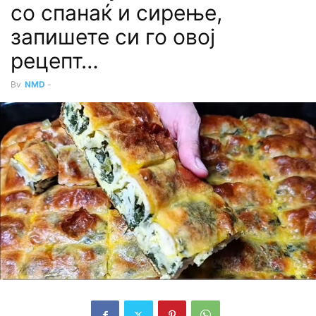
со спанаќ и сирење,
запишете си го овој
рецепт…
By
NMD
-