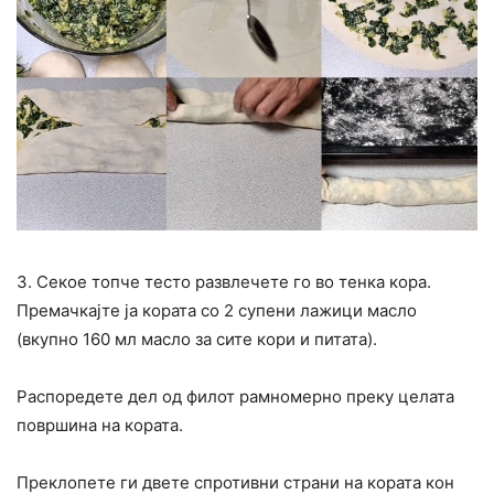
3. Секое топче тесто развлечете го во тенка кора.
Премачкајте ја кората со 2 супени лажици масло
(вкупно 160 мл масло за сите кори и питата).
Распоредете дел од филот рамномерно преку целата
површина на кората.
Преклопете ги двете спротивни страни на кората кон