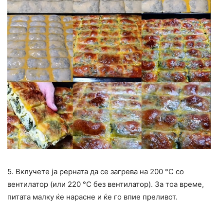
5. Вклучете ја рерната да се загрева на 200 °C со
вентилатор (или 220 °C без вентилатор). За тоа време,
питата малку ќе нарасне и ќе го впие преливот.