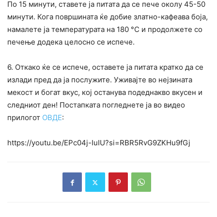
По 15 минути, ставете ја питата да се пече околу 45-50
минути. Кога површината ќе добие златно-кафеава боја,
намалете ја температурата на 180 °C и продолжете со
печење додека целосно се испече.
6. Откако ќе се испече, оставете ја питата кратко да се
излади пред да ја послужите. Уживајте во нејзината
мекост и богат вкус, кој останува подеднакво вкусен и
следниот ден! Постапката погледнете ја во видео
прилогот
ОВДЕ
:
https://youtu.be/EPc04j-IuIU?si=RBR5RvG9ZKHu9fGj