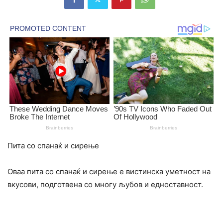
Пита со спанаќ и сирење
Оваа пита со спанаќ и сирење е вистинска уметност на
вкусови, подготвена со многу љубов и едноставност.