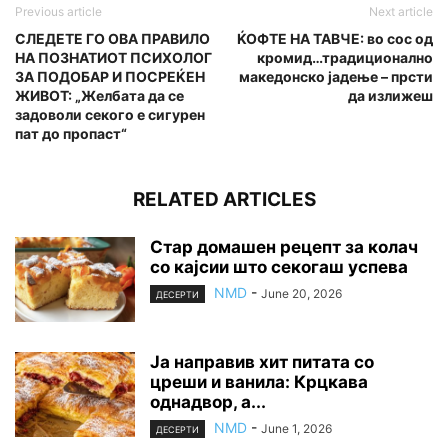
Previous article
Next article
СЛЕДЕТЕ ГО ОВА ПРАВИЛО
ЌОФТЕ НА ТАВЧЕ: во сос од
НА ПОЗНАТИОТ ПСИХОЛОГ
кромид…традиционално
ЗА ПОДОБАР И ПОСРЕЌЕН
македонско јадење – прсти
ЖИВОТ: „Желбата да се
да излижеш
задоволи секого е сигурен
пат до пропаст“
RELATED ARTICLES
Стар домашен рецепт за колач
со кајсии што секогаш успева
NMD
-
June 20, 2026
ДЕСЕРТИ
Ја направив хит питата со
цреши и ванила: Крцкава
однадвор, а...
NMD
-
June 1, 2026
ДЕСЕРТИ