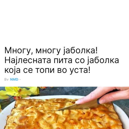
Многу, многу јаболка!
Најлесната пита со јаболка
која се топи во уста!
By
NMD
-