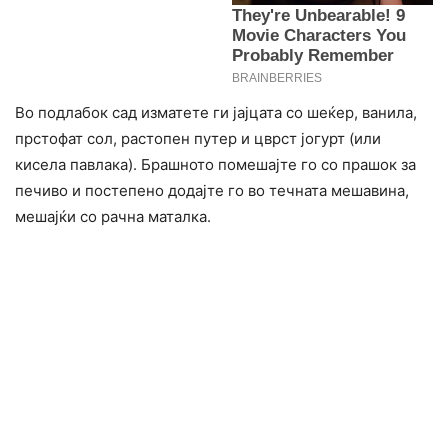
Во подлабок сад изматете ги јајцата со шеќер, ванила,
прстофат сол, растопен путер и цврст јогурт (или
кисела павлака). Брашното помешајте го со прашок за
печиво и постепено додајте го во течната мешавина,
мешајќи со рачна маталка.