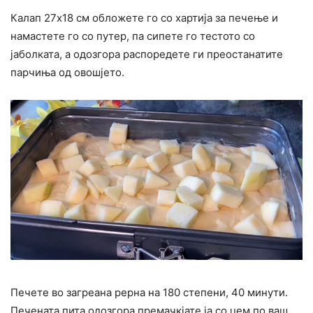
Калап 27х18 см обложете го со хартија за печење и
намастете го со путер, па сипете го тестото со
јаболката, а одозгора распоредете ги преостанатите
парчиња од овошјето.
Печете во загреана рерна на 180 степени, 40 минути.
Печената пита одозгора премачкјате ја со џем по ваш