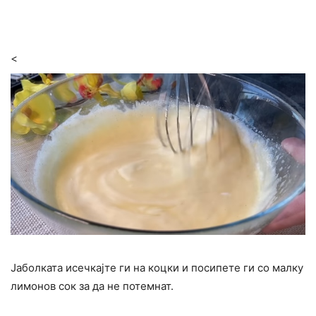
<
Јаболката исечкајте ги на коцки и посипете ги со малку
лимонов сок за да не потемнат.