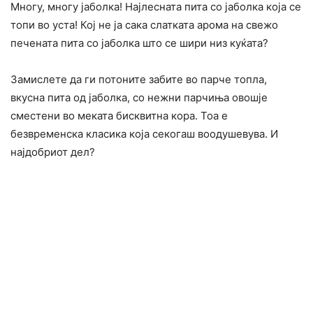
Многу, многу јаболка! Најлесната пита со јаболка која се
топи во уста! Кој не ја сака слатката арома на свежо
печената пита со јаболка што се шири низ куќата?
Замислете да ги потоните забите во парче топла,
вкусна пита од јаболка, со нежни парчиња овошје
сместени во меката бисквитна кора. Тоа е
безвременска класика која секогаш воодушевува. И
најдобриот дел?