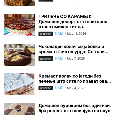
ТРИЛЕЧЕ СО КАРАМЕЛ:
Домашен десерт што повторно
стана омилен хит на...
NMD
-
May 11, 2026
ДЕСЕРТИ
Чоколаден колач со јаболка и
кремаст фил од урда: Се топи...
NMD
-
May 7, 2026
ДЕСЕРТИ
Кремаст колач со јагоди без
печење што сите го прават ова...
NMD
-
May 4, 2026
ДЕСЕРТИ
Домашен еурокрем без адитиви:
брз рецепт што освојува со вкус