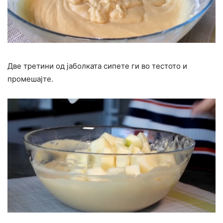
Две третини од јаболката сипете ги во тестото и
промешајте.