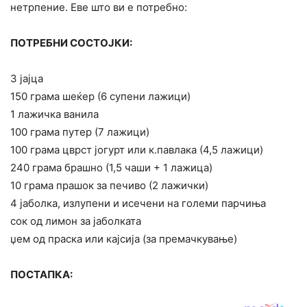
нетрпение. Еве што ви е потребно:
ПОТРЕБНИ СОСТОЈКИ:
3 јајца
150 грама шеќер (6 супени лажици)
1 лажичка ванила
100 грама путер (7 лажици)
100 грама цврст јогурт или к.павлака (4,5 лажици)
240 грама брашно (1,5 чаши + 1 лажица)
10 грама прашок за печиво (2 лажички)
4 јаболка, излупени и исечени на големи парчиња
сок од лимон за јаболката
џем од праска или кајсија (за премачкување)
ПОСТАПКА: