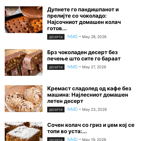
Дупнете го пандишпанот и
прелијте со чоколадо:
Најсочниот домашен колач
готов...
NMD
-
May 28, 2026
ДЕСЕРТИ
Брз чоколаден десерт без
печење што сите го бараат
NMD
-
May 27, 2026
ДЕСЕРТИ
Кремаст сладолед од кафе без
машина: Најлесниот домашен
летен десерт
NMD
-
May 23, 2026
ДЕСЕРТИ
Сочен колач со гриз и џем кој се
топи во уста:...
NMD
-
May 19, 2026
ДЕСЕРТИ