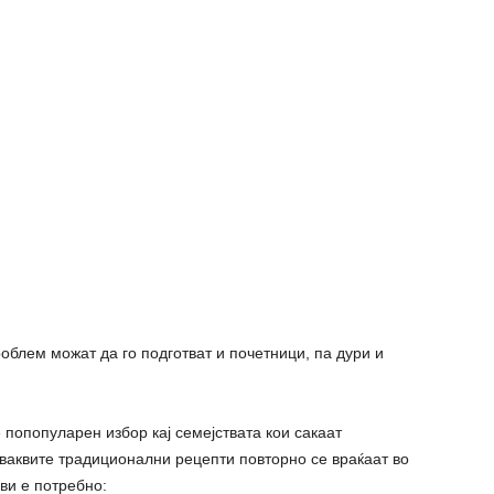
облем можат да го подготват и почетници, па дури и
попопуларен избор кај семејствата кои сакаат
 ваквите традиционални рецепти повторно се враќаат во
ви е потребно: