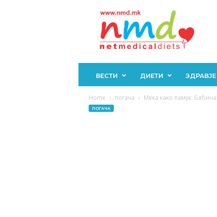
Н
М
Д
ВЕСТИ
ДИЕТИ
ЗДРАВЈЕ
Home
погача
Мека како памук: Бабина 
ПОГАЧА