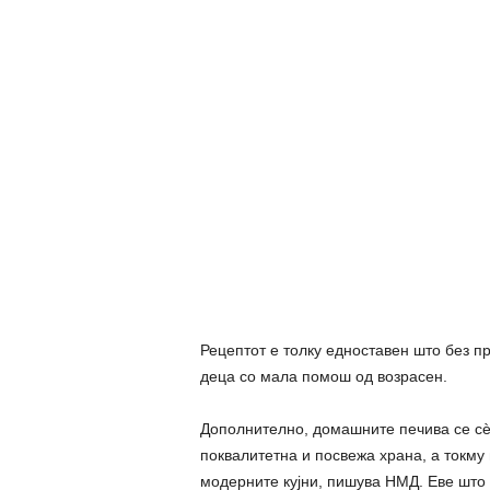
Рецептот е толку едноставен што без пр
деца со мала помош од возрасен.
Дополнително, домашните печива се сѐ 
поквалитетна и посвежа храна, а токму
модерните кујни, пишува НМД. Еве што 