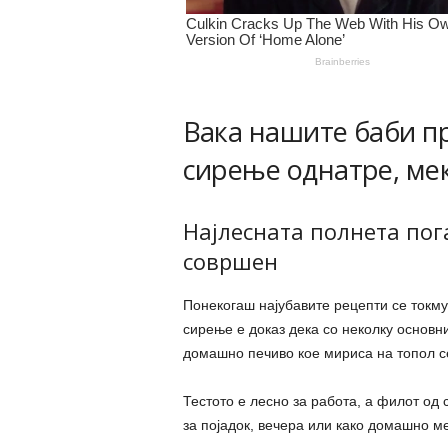
Вака нашите баби пр
сирење однатре, мек
Најлесната полнета пога
совршен
Понекогаш најубавите рецепти се токму
сирење е доказ дека со неколку основни
домашно печиво кое мириса на топол с
Тестото е лесно за работа, а филот од 
за појадок, вечера или како домашно мез