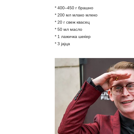
* 400–450 г брашно
* 200 мл млако млеко
* 20 г свеж квасец
* 50 мл масло
* 1 лажичка шеќер
* 3 јајца