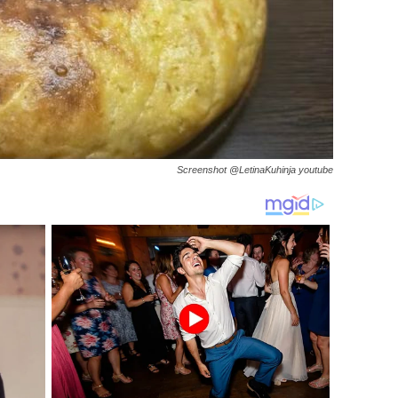
Screenshot @LetinaKuhinja youtube