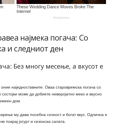
авеа најмека погача: Со
а и следниот ден
ча: Без многу месење, а вкусот е
 оние наједноставните. Оваа старовремска погача со
 состојки може да добиете неверојатно меко и вкусно
емеен дом.
сирење му дава посебна сочност и богат вкус. Одлична е
е покрај јогурт и сезонска салата.