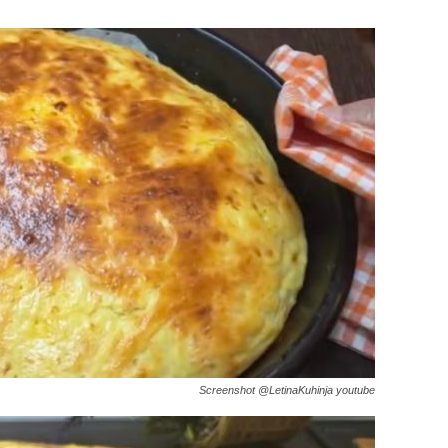
Screenshot @LetinaKuhinja youtube