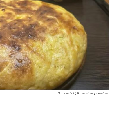
Screenshot @LetinaKuhinja youtube