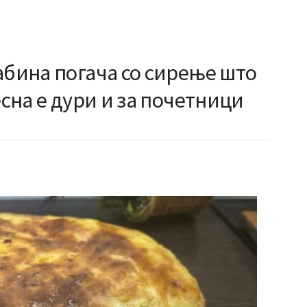
абина погача со сирење што
есна е дури и за почетници