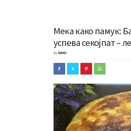
Мека како памук: Б
успева секојпат – л
By
NMD
-