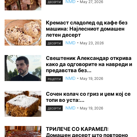
NMD
-
May 27, 2026
ДЕСЕРТИ
Кремаст сладолед од кафе без
машина: Најлесниот домашен
летен десерт
NMD
-
May 23, 2026
ДЕСЕРТИ
Свештеник Александар открива
како да одговорите на навреди и
предавства без...
NMD
-
May 19, 2026
РЕЦЕПТИ
Сочен колач со гриз и џем кој се
топи во уста:...
NMD
-
May 19, 2026
ДЕСЕРТИ
ТРИЛЕЧЕ СО КАРАМЕЛ:
Домашен десерт што повторно