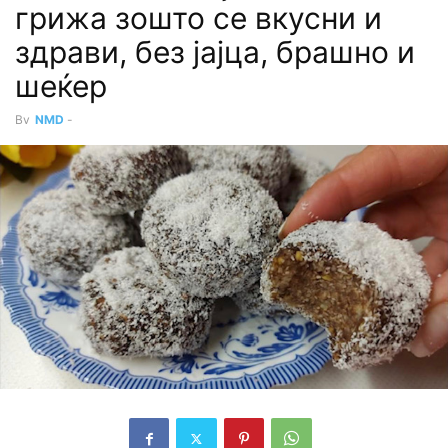
грижа зошто се вкусни и
здрави, без јајца, брашно и
шеќер
By
NMD
-