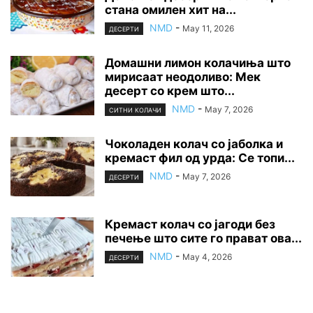
стана омилен хит на...
NMD
-
May 11, 2026
ДЕСЕРТИ
Домашни лимон колачиња што
мирисаат неодоливо: Мек
десерт со крем што...
NMD
-
May 7, 2026
СИТНИ КОЛАЧИ
Чоколаден колач со јаболка и
кремаст фил од урда: Се топи...
NMD
-
May 7, 2026
ДЕСЕРТИ
Кремаст колач со јагоди без
печење што сите го прават ова...
NMD
-
May 4, 2026
ДЕСЕРТИ