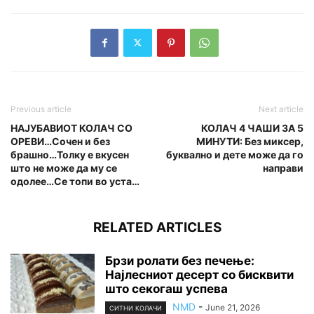
Previous article
Next article
НАЈУБАВИОТ КОЛАЧ СО
КОЛАЧ 4 ЧАШИ ЗА 5
ОРЕВИ…Сочен и без
МИНУТИ: Без миксер,
брашно…Толку е вкусен
буквално и дете може да го
што не може да му се
направи
одолее…Се топи во уста…
RELATED ARTICLES
Брзи ролати без печење:
Најлесниот десерт со бисквити
што секогаш успева
NMD
-
June 21, 2026
СИТНИ КОЛАЧИ