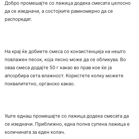
Добро промешајте со лажица додека смесата целосно
да се изедначи, а состојките рамномерно да се
распоредат.
На крај ќе добиете смеса со конзистенција на нешто
повлажен песок, која лесно може да се обликува. Во
оваа смеса додајте 50 г какао во прав кое ќе ја
апcopбира сета влажност. Користете колку можете
поквалитетно, органско какао.
Уште еднаш промешајте со лажица додека смесата да
се изедначи. Приближно, една полна супена лажица е
количината за еден колач.