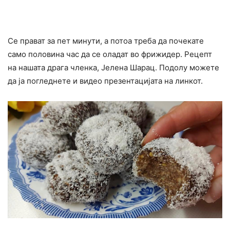
Се прават за пет минути, а потоа треба да почекате
само половина час да се оладат во фрижидер. Рецепт
на нашата драга членка, Јелена Шарац. Подолу можете
да ја погледнете и видео презентацијата на линкот.