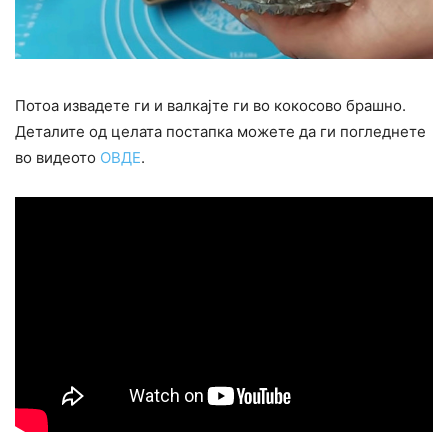
Потоа извадете ги и валкајте ги во кокосово брашно.
Деталите од целата постапка можете да ги погледнете
во видеото
ОВДЕ
.