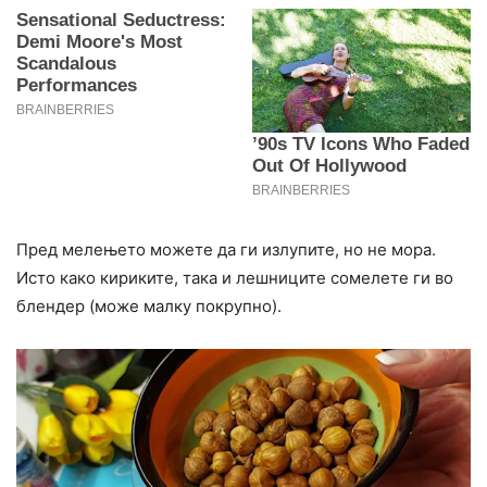
Пред мелењето можете да ги излупите, но не мора.
Исто како кириките, така и лешниците сомелете ги во
блендер (може малку покрупно).