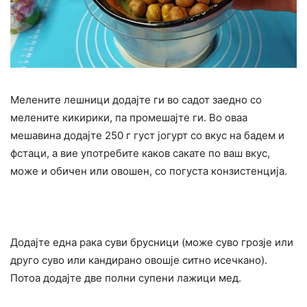
Мелените лешници додајте ги во садот заедно со
мелените кикирики, па промешајте ги. Во оваа
мешавина додајте 250 г густ јогурт со вкус на бадем и
фстаци, а вие употребите каков сакате по ваш вкус,
може и обичен или овошен, со погуста конзистенција.
Додајте една рака суви брусници (може суво грозје или
друго суво или кандирано овошје ситно исечкано).
Потоа додајте две полни супени лажици мед.