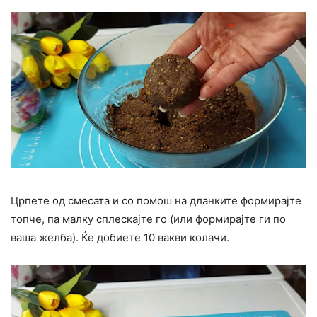
Црпете од смесата и со помош на дланките формирајте
топче, па малку сплескајте го (или формирајте ги по
ваша желба). Ќе добиете 10 вакви колачи.