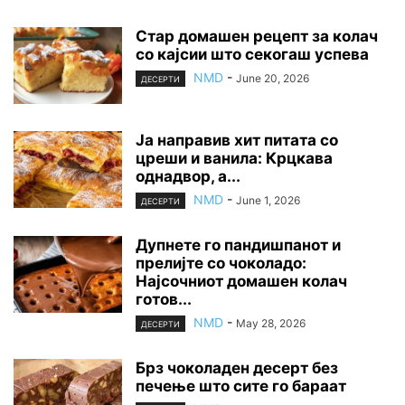
Стар домашен рецепт за колач
со кајсии што секогаш успева
NMD
-
June 20, 2026
ДЕСЕРТИ
Ја направив хит питата со
цреши и ванила: Крцкава
однадвор, а...
NMD
-
June 1, 2026
ДЕСЕРТИ
Дупнете го пандишпанот и
прелијте со чоколадо:
Најсочниот домашен колач
готов...
NMD
-
May 28, 2026
ДЕСЕРТИ
Брз чоколаден десерт без
печење што сите го бараат