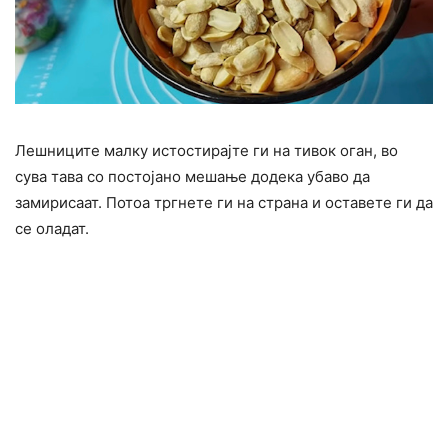
Лешниците малку истостирајте ги на тивок оган, во
сува тава со постојано мешање додека убаво да
замирисаат. Потоа тргнете ги на страна и оставете ги да
се оладат.