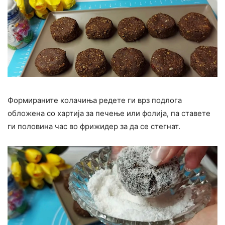
Формираните колачиња редете ги врз подлога
обложена со хартија за печење или фолија, па ставете
ги половина час во фрижидер за да се стегнат.