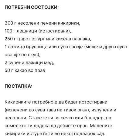
ПОТРЕБНИ СОСТОЈКИ:
300 г несолени печени кикирики,
100 г лешници (истостирани),
250 г цврст јогурт или кисела павлака,
1 лажица брусница или суво грозје (може и друго суво
овошје по вкус),
2 супени лажици мед,
50 г какао во прав
ПОСТАПКА:
Кикириките потребно е да бидат истостирани
(испечени во сува тава на тивок оган), излупени и
несолени. Ставете ги во сечко или блендер, па
сомелете ги додека да добиете прав. Мелените
кикирики истурете ги во некој подлабок сад.