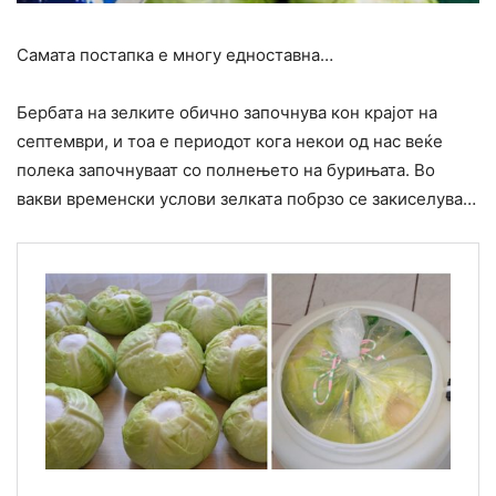
Самата постапка е многу едноставна…
Бербата на зелките обично започнува кон крајот на
септември, и тоа е периодот кога некои од нас веќе
полека започнуваат со полнењето на бурињата. Во
вакви временски услови зелката побрзо се закиселува…