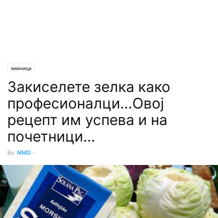
зимница
Закиселете зелка како
професионалци…Овој
рецепт им успева и на
почетници…
By
NMD
-