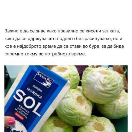
Важно е да се знае како правилно се кисели зелката,
како да се одржува што подолго без расипување, но и
кое е најдоброто време да се стави во буре, за да биде
спремно токму во потребното време.