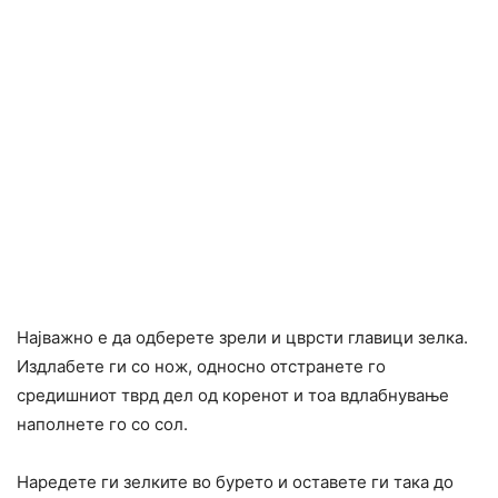
Најважно е да одберете зрели и цврсти главици зелка.
Издлабете ги со нож, односно отстранете го
средишниот тврд дел од коренот и тоа вдлабнување
наполнете го со сол.
Наредете ги зелките во бурето и оставете ги така до