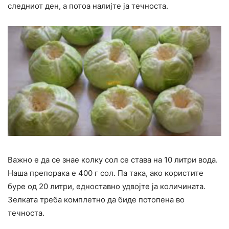
следниот ден, а потоа налијте ја течноста.
Важно е да се знае колку сол се става на 10 литри вода.
Наша препорака е 400 г сол. Па така, ако користите
буре од 20 литри, едноставно удвојте ја количината.
Зелката треба комплетно да биде потопена во
течноста.