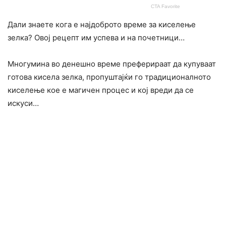
Дали знаете кога е најдоброто време за киселење
зелка? Овој рецепт им успева и на почетници…
Многумина во денешно време преферираат да купуваат
готова кисела зелка, пропуштајќи го традиционалното
киселење кое е магичен процес и кој вреди да се
искуси…