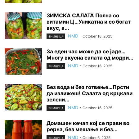
ЗИМСКА САЛАТА Полна со
витамин Ц…Уникатна и со богат
вкус, а...
NMD
-
October 18, 2025
ЗИМНИЦА
За еден час може да се јаде…
Многу вкусна салата од модри...
NMD
-
October 16, 2025
ЗИМНИЦА
Без вода и без готвење…Прсти
да излижеш! Салата од крцкави
зелени...
NMD
-
October 16, 2025
ЗИМНИЦА
Домашен кечап кој се прави во
рерна, без мешање и без...
NMD
-
October 6, 2025
ЗИМНИЦА