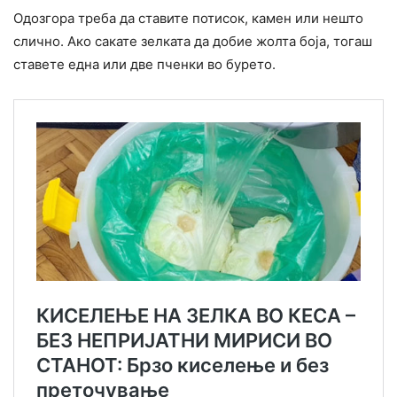
Одозгора треба да ставите потисок, камен или нешто
слично. Ако сакате зелката да добие жолта боја, тогаш
ставете една или две пченки во бурето.