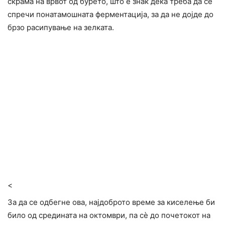
скрама на врвот од бурето, што е знак дека треба да се
спречи понатамошната ферментација, за да не дојде до
брзо расипување на зелката.
<
За да се одбегне ова, најдоброто време за киселење би
било од средината на октомври, па сѐ до почетокот на