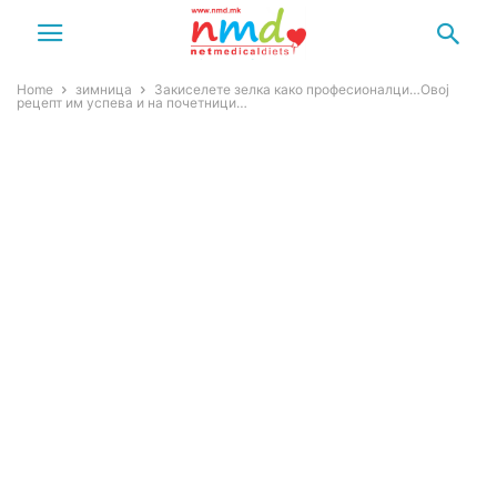
Home
зимница
Закиселете зелка како професионалци…Овој
рецепт им успева и на почетници…