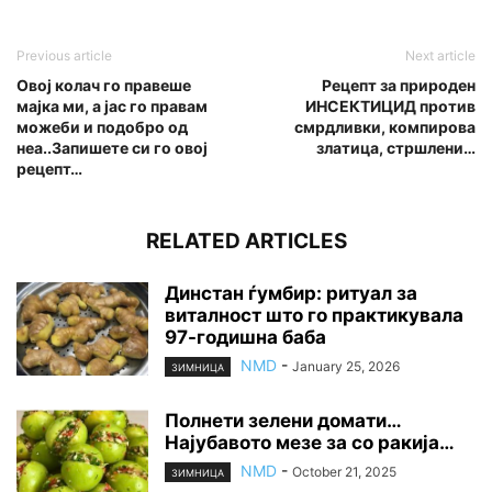
Previous article
Next article
Овој колач го правеше
Рецепт за природен
мајка ми, а јас го правам
ИНСЕКТИЦИД против
можеби и подобро од
смрдливки, компирова
неа..Запишете си го овој
златица, стршлени…
рецепт…
RELATED ARTICLES
Динстан ѓумбир: ритуал за
виталност што го практикувала
97-годишна баба
NMD
-
January 25, 2026
ЗИМНИЦА
Полнети зелени домати…
Најубавото мезе за со ракија…
NMD
-
October 21, 2025
ЗИМНИЦА