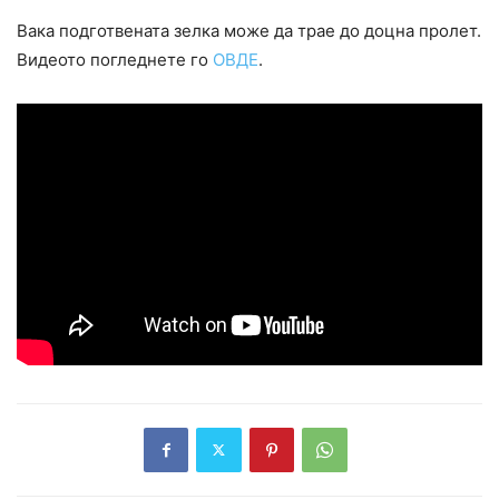
Вака подготвената зелка може да трае до доцна пролет.
Видеото погледнете го
ОВДЕ
.