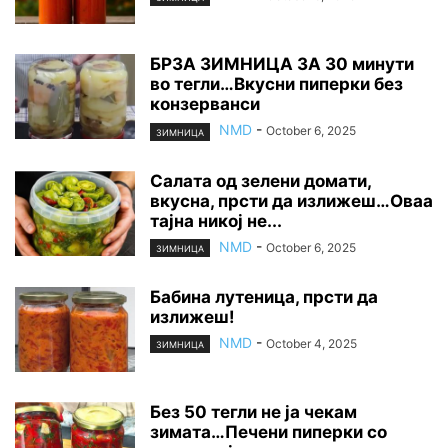
БРЗА ЗИМНИЦА ЗА 30 минути
во тегли…Вкусни пиперки без
конзерванси
NMD
-
October 6, 2025
ЗИМНИЦА
Салата од зелени домати,
вкусна, прсти да излижеш…Оваа
тајна никој не...
NMD
-
October 6, 2025
ЗИМНИЦА
Бабина лутеница, прсти да
излижеш!
NMD
-
October 4, 2025
ЗИМНИЦА
Без 50 тегли не ја чекам
зимата…Печени пиперки со