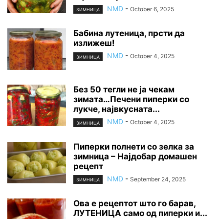
NMD
-
October 6, 2025
ЗИМНИЦА
Бабина лутеница, прсти да
излижеш!
NMD
-
October 4, 2025
ЗИМНИЦА
Без 50 тегли не ја чекам
зимата…Печени пиперки со
лукче, највкусната...
NMD
-
October 4, 2025
ЗИМНИЦА
Пиперки полнети со зелка за
зимница – Најдобар домашен
рецепт
NMD
-
September 24, 2025
ЗИМНИЦА
Ова е рецептот што го барав,
ЛУТЕНИЦА само од пиперки и...