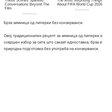
Брза зимница од пиперки без конзерванси
Овој традиционален рецепт за зимница од пиперки е
совршен избор за сите што сакаат едноставна, брза и
природна подготовка без употреба на конзерванси.