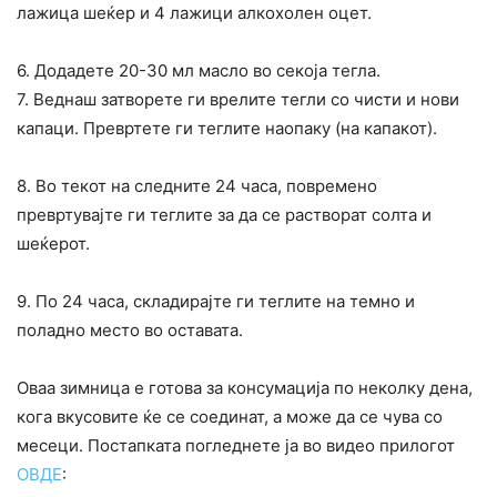
лажица шеќер и 4 лажици алкохолен оцет.
6. Додадете 20-30 мл масло во секоја тегла.
7. Веднаш затворете ги врелите тегли со чисти и нови
капаци. Превртете ги теглите наопаку (на капакот).
8. Во текот на следните 24 часа, повремено
превртувајте ги теглите за да се растворат солта и
шеќерот.
9. По 24 часа, складирајте ги теглите на темно и
поладно место во оставата.
Оваа зимница е готова за консумација по неколку дена,
кога вкусовите ќе се соединат, а може да се чува со
месеци. Постапката погледнете ја во видео прилогот
ОВДЕ
: