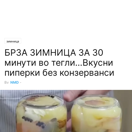
зимница
БРЗА ЗИМНИЦА ЗА 30
минути во тегли…Вкусни
пиперки без конзерванси
By
NMD
-