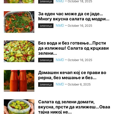
NMD
-
October 18, 2025
ЗИМНИЦА
За еден час може да се јаде…
Многу вкусна салата од модри...
NMD
-
October 16, 2025
ЗИМНИЦА
Без вода и без готвење…Прсти
да излижеш! Салата од крцкави
зелени...
NMD
-
October 16, 2025
ЗИМНИЦА
Домашен кечап кој се прави во
рерна, без мешање и без...
NMD
-
October 6, 2025
ЗИМНИЦА
Салата од зелени домати,
вкусна, прсти да излижеш…Оваа
тајна никој не...