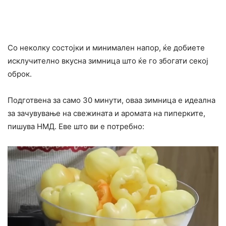
Со неколку состојки и минимален напор, ќе добиете
исклучително вкусна зимница што ќе го збогати секој
оброк.
Подготвена за само 30 минути, оваа зимница е идеална
за зачувување на свежината и аромата на пиперките,
пишува НМД. Еве што ви е потребно: