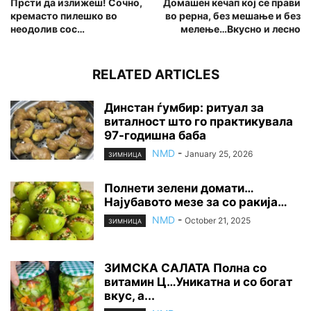
Прсти да излижеш! Сочно,
Домашен кечап кој се прави
кремасто пилешко во
во рерна, без мешање и без
неодолив сос…
мелење…Вкусно и лесно
RELATED ARTICLES
Динстан ѓумбир: ритуал за
виталност што го практикувала
97-годишна баба
NMD
-
January 25, 2026
ЗИМНИЦА
Полнети зелени домати…
Најубавото мезе за со ракија…
NMD
-
October 21, 2025
ЗИМНИЦА
ЗИМСКА САЛАТА Полна со
витамин Ц…Уникатна и со богат
вкус, а...