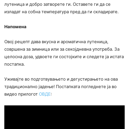
лутеница и добро затворете ги. Оставете ги да се
изладат на собна температура пред да ги складирате.
Напомена
Овој рецепт дава вкусна и ароматична лутеница,
совршена за зимница или за секојдневна употреба. За
целосна доза, удвоете ги состојките и следете ја истата
постапка.
Уживајте во подготвувањето и дегустирањето на ова
традиционално јадење! Постапката погледнете ја во
видео прилогот
ОВДЕ
: