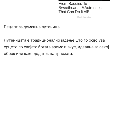
Рецепт за домашна лутеница
Лутеницата е традиционално јадење што го освојува
срцето со својата богата арома и вкус, идеална за секој
оброк или како додаток на трпезата.