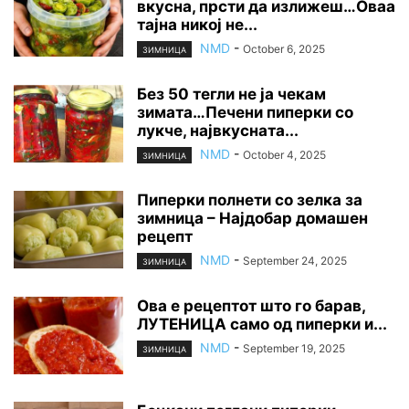
вкусна, прсти да излижеш…Оваа
тајна никој не...
NMD
-
October 6, 2025
ЗИМНИЦА
Без 50 тегли не ја чекам
зимата…Печени пиперки со
лукче, највкусната...
NMD
-
October 4, 2025
ЗИМНИЦА
Пиперки полнети со зелка за
зимница – Најдобар домашен
рецепт
NMD
-
September 24, 2025
ЗИМНИЦА
Ова е рецептот што го барав,
ЛУТЕНИЦА само од пиперки и...
NMD
-
September 19, 2025
ЗИМНИЦА