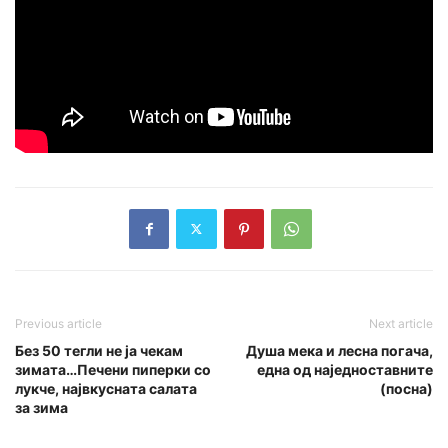
Previous article
Next article
Без 50 тегли не ја чекам
Душа мека и лесна погача,
зимата…Печени пиперки со
една од наједноставните
лукче, највкусната салата
(посна)
за зима