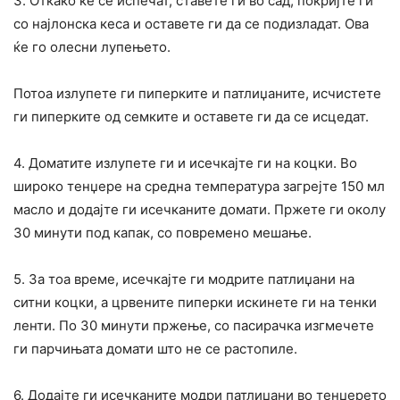
3. Откако ќе се испечат, ставете ги во сад, покријте ги
со најлонска кеса и оставете ги да се подизладат. Ова
ќе го олесни лупењето.
Потоа излупете ги пиперките и патлиџаните, исчистете
ги пиперките од семките и оставете ги да се исцедат.
4. Доматите излупете ги и исечкајте ги на коцки. Во
широко тенџере на средна температура загрејте 150 мл
масло и додајте ги исечканите домати. Пржете ги околу
30 минути под капак, со повремено мешање.
5. За тоа време, исечкајте ги модрите патлиџани на
ситни коцки, а црвените пиперки искинете ги на тенки
ленти. По 30 минути пржење, со пасирачка изгмечете
ги парчињата домати што не се растопиле.
6. Додајте ги исечканите модри патлиџани во тенџерето