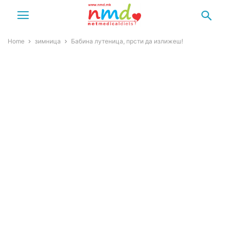
Home
зимница
Бабина лутеница, прсти да излижеш!