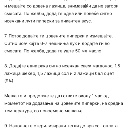
и мешајте со дрвена лажица, внимавајќи да не загори
смесата. По желба, додајте една или повеќе ситно
исечкани лути пиперки за пикантен вкус.
7. Потоа додајте ги црвените пиперки и измешајте.
Ситно исечкајте 6-7 чешниња лук и додајте ги во
смесата. По желба, додајте уште 50 мл масло.
8. Додајте една рака ситно исечкан свеж магдонос, 1,5
лажица шеќер, 1,5 лажица сол и 2 лажици бел оцет
(9%).
Мешајте и продолжете да готвите околу 1 час од
моментот на додавање на црвените пиперки, на средна
температура, со повремено мешање.
9. Наполнете стерилизирани тегли до врв со топлата