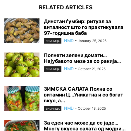
RELATED ARTICLES
Динстан ѓумбир: ритуал за
виталност што го практикувала
97-годишна баба
NMD
-
January 25, 2026
ЗИМНИЦА
Полнети зелени домати…
Најубавото мезе за со ракија…
NMD
-
October 21, 2025
ЗИМНИЦА
ЗИМСКА САЛАТА Полна со
витамин Ц…Уникатна и со богат
вкус, а...
NMD
-
October 18, 2025
ЗИМНИЦА
За еден час може да се јаде…
Многу вкусна салата од модри...