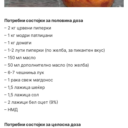
Потребни состојки за половина доза
– 2 кг црвени пиперки
– 1 кг модри патлиџани
– 1 кг домати
– 1-2 лути пиперки (по желба, за пикантен вкус)
– 150 мл масло
– 50 мл дополнително масло (по желба)
– 6-7 чешниња лук
– 1 рака свеж магдонос
– 1,5 лажица шеќер
– 1,5 лажица сол
– 2 лажици бел оцет (9%)
– НМД
Потребни состојки за целосна доза