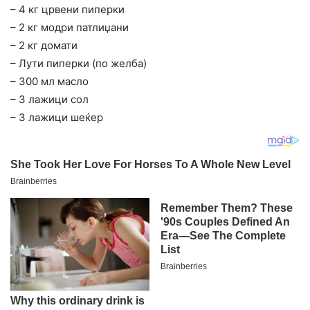
– 4 кг црвени пиперки
– 2 кг модри патлиџани
– 2 кг домати
– Лути пиперки (по желба)
– 300 мл масло
– 3 лажици сол
– 3 лажици шеќер