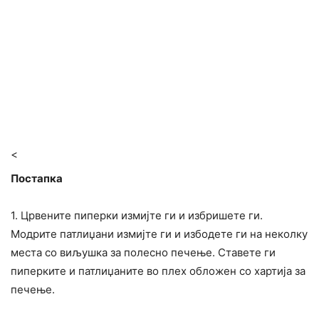
<
Постапка
1. Црвените пиперки измијте ги и избришете ги.
Модрите патлиџани измијте ги и избодете ги на неколку
места со виљушка за полесно печење. Ставете ги
пиперките и патлиџаните во плех обложен со хартија за
печење.