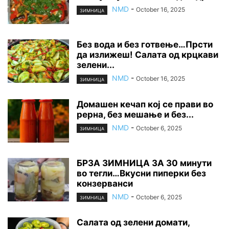
NMD
-
October 16, 2025
ЗИМНИЦА
Без вода и без готвење…Прсти
да излижеш! Салата од крцкави
зелени...
NMD
-
October 16, 2025
ЗИМНИЦА
Домашен кечап кој се прави во
рерна, без мешање и без...
NMD
-
October 6, 2025
ЗИМНИЦА
БРЗА ЗИМНИЦА ЗА 30 минути
во тегли…Вкусни пиперки без
конзерванси
NMD
-
October 6, 2025
ЗИМНИЦА
Салата од зелени домати,