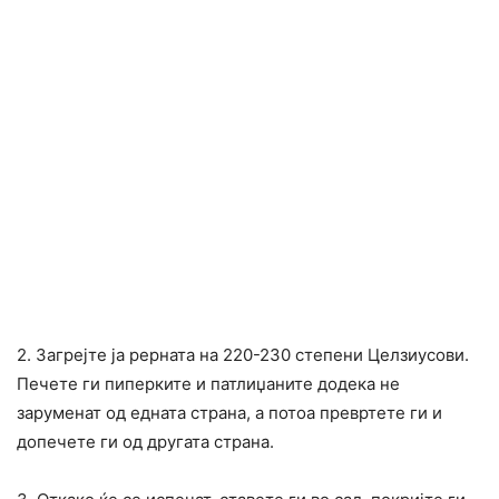
2. Загрејте ја рерната на 220-230 степени Целзиусови.
Печете ги пиперките и патлиџаните додека не
заруменат од едната страна, а потоа превртете ги и
допечете ги од другата страна.