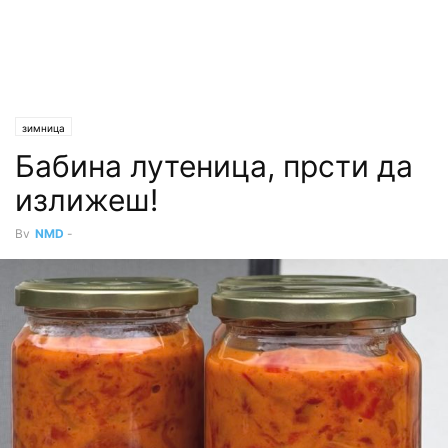
зимница
Бабина лутеница, прсти да
излижеш!
By
NMD
-