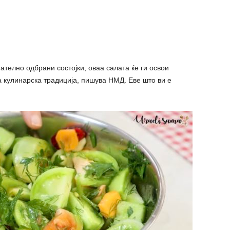
ателно одбрани состојки, оваа салата ќе ги освои
а кулинарска традиција, пишува НМД. Еве што ви е