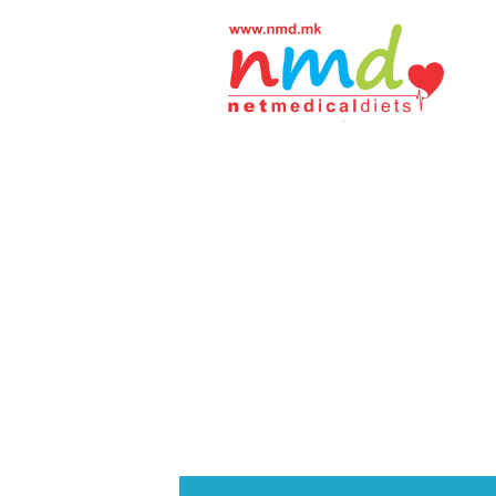
Н
М
Д