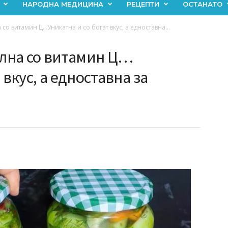
НАРОДНА МЕДИЦИНА
РЕЦЕПТИ
ОСТАНАТО
о витамин Ц…Уникатна и со богат вкус, а едноставна...
лна со витамин Ц…
 вкус, а едноставна за