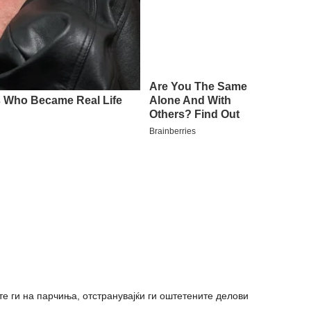
јте ги на парчиња, отстранувајќи ги оштетените делови