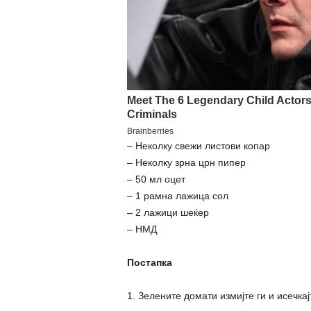
– Неколку свежи листови копар
– Неколку зрна црн пипер
– 50 мл оцет
– 1 рамна лажица сол
– 2 лажици шеќер
– НМД
Постапка
1. Зелените домати измијте ги и исечка