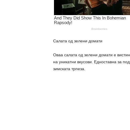
Салата од зелени домати
Оваа салата од зелени домати е висти
на уникатни вкусови. Едноставна за под
зимската трпеза.