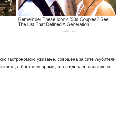
нско гастрономско уживање, совршена за сите љубители
готовка, а богата со ароми, таа е идеален додаток на