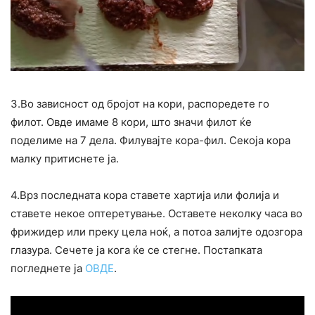
3.Во зависност од бројот на кори, распоредете го
филот. Овде имаме 8 кори, што значи филот ќе
поделиме на 7 дела. Филувајте кора-фил. Секоја кора
малку притиснете ја.
4.Врз последната кора ставете хартија или фолија и
ставете некое оптеретување. Оставете неколку часа во
фрижидер или преку цела ноќ, а потоа залијте одозгора
глазура. Сечете ја кога ќе се стегне. Постапката
погледнете ја
ОВДЕ
.