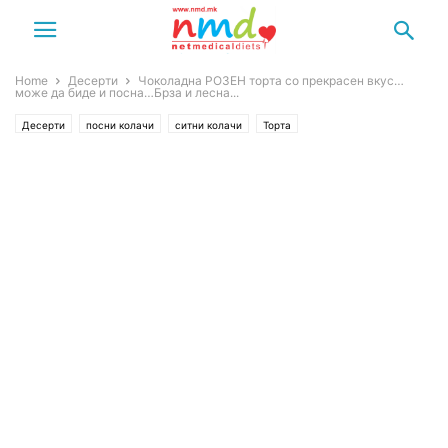
Home
Десерти
Чоколадна РОЗЕН торта со прекрасен вкус…
може да биде и посна…Брза и лесна...
Десерти
посни колачи
ситни колачи
Торта