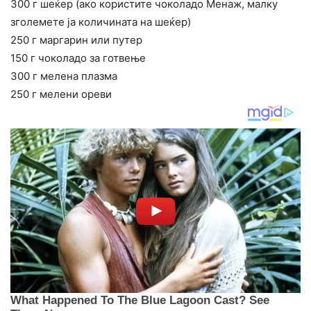
300 г шеќер (ако користите чоколадо Менаж, малку
зголемете ја количината на шеќер)
250 г маргарин или путер
150 г чоколадо за готвење
300 г мелена плазма
250 г мелени ореви