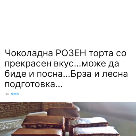
Чоколадна РОЗЕН торта со
прекрасен вкус…може да
биде и посна…Брза и лесна
подготовка…
By
NMD
-