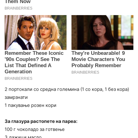
2 портокали со средна големина (1 со кора, 1 без кора)
замрзнати
1 пакување розен кори
За глазура растопете на пареа:
100 г чоколадо за готвење
3 лажици масло