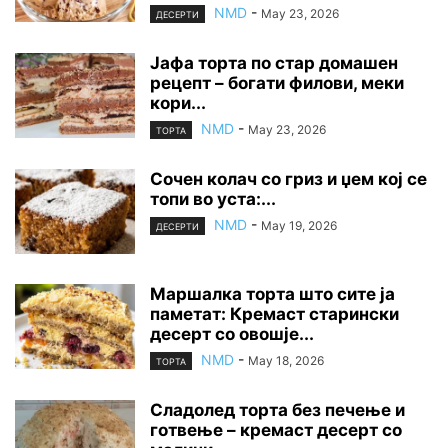
NMD
-
May 23, 2026
ДЕСЕРТИ
Јафа торта по стар домашен
рецепт – богати филови, меки
кори...
NMD
-
May 23, 2026
ТОРТА
Сочен колач со гриз и џем кој се
топи во уста:...
NMD
-
May 19, 2026
ДЕСЕРТИ
Маршалка торта што сите ја
паметат: Кремаст старински
десерт со овошје...
NMD
-
May 18, 2026
ТОРТА
Сладолед торта без печење и
готвење – кремаст десерт со