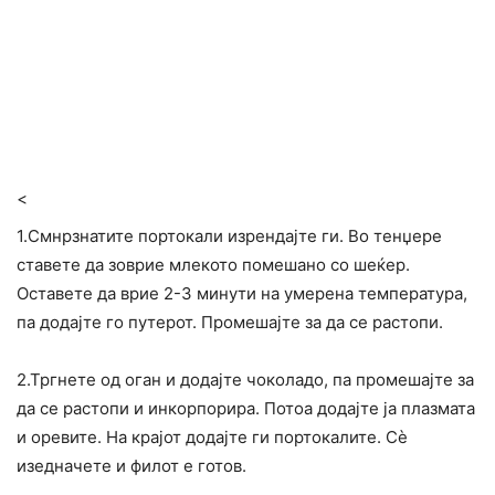
<
1.Смнрзнатите портокали изрендајте ги. Во тенџере
ставете да зоврие млекото помешано со шеќер.
Оставете да врие 2-3 минути на умерена температура,
па додајте го путерот. Промешајте за да се растопи.
2.Тргнете од оган и додајте чоколадо, па промешајте за
да се растопи и инкорпорира. Потоа додајте ја плазмата
и оревите. На крајот додајте ги портокалите. Сѐ
изедначете и филот е готов.