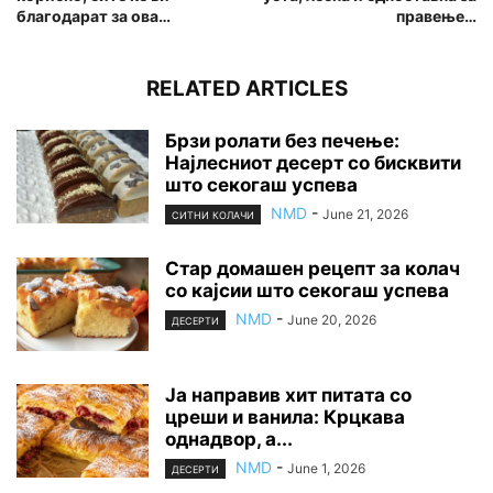
благодарат за ова…
правење…
RELATED ARTICLES
Брзи ролати без печење:
Најлесниот десерт со бисквити
што секогаш успева
NMD
-
June 21, 2026
СИТНИ КОЛАЧИ
Стар домашен рецепт за колач
со кајсии што секогаш успева
NMD
-
June 20, 2026
ДЕСЕРТИ
Ја направив хит питата со
цреши и ванила: Крцкава
однадвор, а...
NMD
-
June 1, 2026
ДЕСЕРТИ