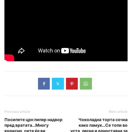
Previous article
Next article
Посипете црн пипер надвор
Чоколадна торта сочна
пред вратата…Многу
како памук…Се топи во
корисно, сите ќе ви
уста, лесна и едноставна за