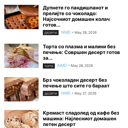
Дупнете го пандишпанот и
прелијте со чоколадо:
Најсочниот домашен колач
готов...
NMD
-
May 28, 2026
ДЕСЕРТИ
Торта со плазма и малини без
печење: Совршен десерт готов
за...
NMD
-
May 28, 2026
ТОРТА
Брз чоколаден десерт без
печење што сите го бараат
NMD
-
May 27, 2026
ДЕСЕРТИ
Кремаст сладолед од кафе без
машина: Најлесниот домашен
летен десерт