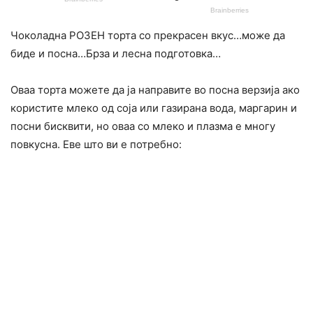
Чоколадна РОЗЕН торта со прекрасен вкус…може да
биде и посна…Брза и лесна подготовка…
Оваа торта можете да ја направите во посна верзија ако
користите млеко од соја или газирана вода, маргарин и
посни бисквити, но оваа со млеко и плазма е многу
повкусна. Еве што ви е потребно: