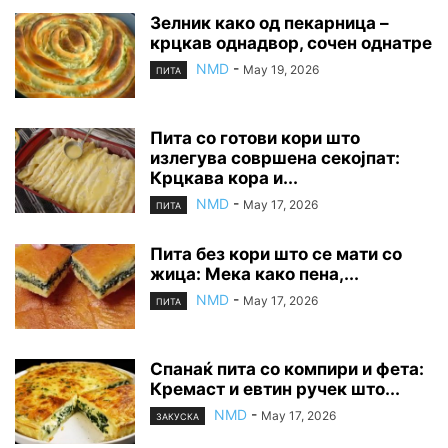
Зелник како од пекарница –
крцкав однадвор, сочен однатре
NMD
-
May 19, 2026
ПИТА
Пита со готови кори што
излегува совршена секојпат:
Крцкава кора и...
NMD
-
May 17, 2026
ПИТА
Пита без кори што се мати со
жица: Мека како пена,...
NMD
-
May 17, 2026
ПИТА
Спанаќ пита со компири и фета:
Кремаст и евтин ручек што...
NMD
-
May 17, 2026
ЗАКУСКА