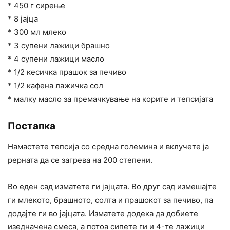
* 450 г сирење
* 8 јајца
* 300 мл млеко
* 3 супени лажици брашно
* 4 супени лажици масло
* 1/2 кесичка прашок за печиво
* 1/2 кафена лажичка сол
* малку масло за премачкување на корите и тепсијата
Постапка
Намастете тепсија со средна големина и вклучете ја
рерната да се загрева на 200 степени.
Во еден сад изматете ги јајцата. Во друг сад измешајте
ги млекото, брашното, солта и прашокот за печиво, па
додајте ги во јајцата. Изматете додека да добиете
изедначена смеса, а потоа сипете ги и 4-те лажици