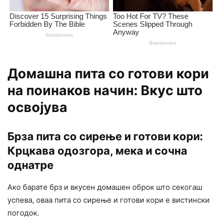
Домашна пита со готови кори
на поинаков начин: Вкус што
освојува
Брза пита со сирење и готови кори:
Крцкава одозгора, мека и сочна
однатре
Ако барате брз и вкусен домашен оброк што секогаш
успева, оваа пита со сирење и готови кори е вистински
погодок.