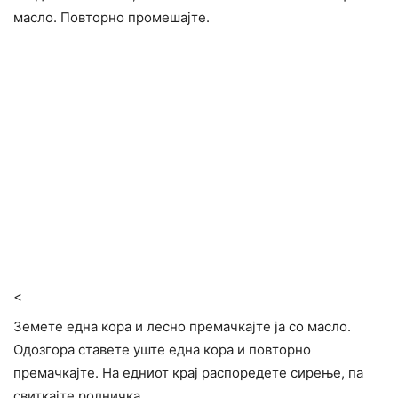
масло. Повторно промешајте.
<
Земете една кора и лесно премачкајте ја со масло.
Одозгора ставете уште една кора и повторно
премачкајте. На едниот крај распоредете сирење, па
свиткајте ролничка.