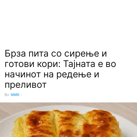
Брза пита со сирење и
готови кори: Тајната е во
начинот на редење и
преливот
By
NMD
-