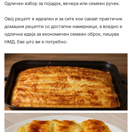
Одличен избор за појадок, вечера или семеен ручек.
Овој рецепт е идеален и за сите кои сакаат практични
домашни рецепти со достапни намирници, а воедно е
одлична идеја за економичен семеен оброк, пишува
НМД. Еве што ви е потребно: