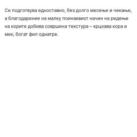
Се подготвува едноставно, без долго месeње и чекање,
а благодарение на малку поинаквиот начин на редење
на корите добива совршена текстура – крцкава кора и
мек, богат фил однатре.