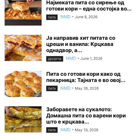
Најмеката пита со сирење од
готови кори – една состојка во...
NMD
-
June 8, 2026
ПИТА
Ја направив хит питата со
цреши и ванила: Крцкава
однадвор, а...
NMD
-
June 1, 2026
ДЕСЕРТИ
Пита со готови кори како од
пекарница: Тајната е во овој...
NMD
-
May 26, 2026
ПИТА
Заборавете на сyкалото:
Домашна пита со варени кори
што е крцкава...
NMD
-
May 19, 2026
ПИТА