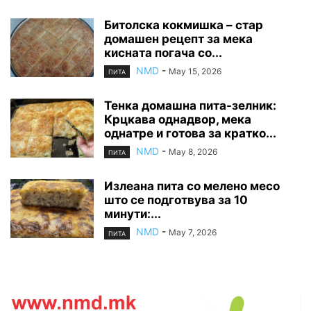
Битолска кокмишка – стар
домашен рецепт за мека
кисната погача со...
NMD
-
May 15, 2026
ПИТА
Тенка домашна пита-зелник:
Крцкава однадвор, мека
однатре и готова за кратко...
NMD
-
May 8, 2026
ПИТА
Излеана пита со мелено месо
што се подготвува за 10
минути:...
NMD
-
May 7, 2026
ПИТА