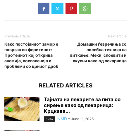
Previous article
Next article
Како постојаниот замор е
Домашни ѓевречиња со
поврзан со феритинот:
посебна техника на
Протеинот кој открива
виткање: Меки, слоевити и
анемија, воспаленија и
вкусни како од пекарница
проблеми со црниот дроб
RELATED ARTICLES
Тајната на пекарите за пита со
сирење како од пекарница:
Крцкава...
NMD
-
June 11, 2026
ПИТА