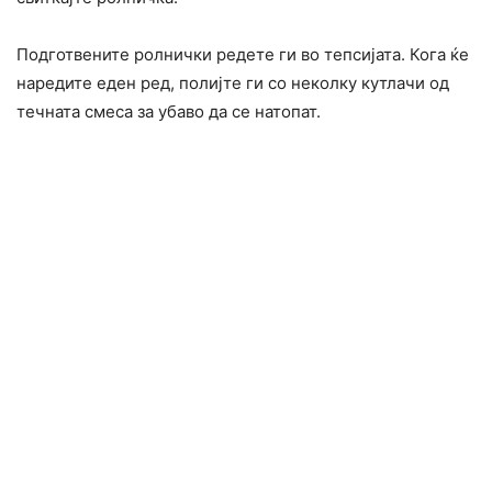
Подготвените ролнички редете ги во тепсијата. Кога ќе
наредите еден ред, полијте ги со неколку кутлачи од
течната смеса за убаво да се натопат.