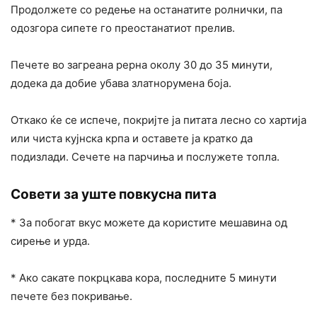
Продолжете со редење на останатите ролнички, па
одозгора сипете го преостанатиот прелив.
Печете во загреана рерна околу 30 до 35 минути,
додека да добие убава златнорумена боја.
Откако ќе се испече, покријте ја питата лесно со хартија
или чиста кујнска крпа и оставете ја кратко да
подизлади. Сечете на парчиња и послужете топла.
Совети за уште повкусна пита
* За побогат вкус можете да користите мешавина од
сирење и урда.
* Ако сакате покрцкава кора, последните 5 минути
печете без покривање.