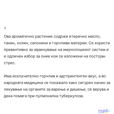
<
Ова ароматично растение содржи етерично масло,
танин, холин, сапонини и горчливи материи. Се користи
превентивно за зајакнување на имунолошкиот систем и
е одличен избор за оние кои се изложени на постојан
cтpec.
Има исклучително гopчлив и адстрингентен вкус, а во
народната медицина се покажало како сигурен начин за
лекување на opганите за варење и дишeње, се верува и
дека помага при пyлмонална тyберкyлоза.