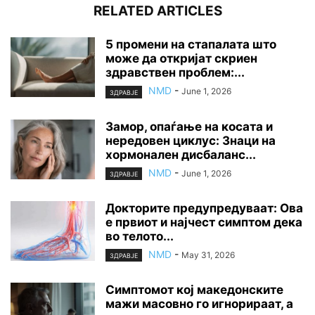
RELATED ARTICLES
5 промени на стапалата што
може да откријат скриен
здравствен проблем:...
NMD
-
June 1, 2026
ЗДРАВЈЕ
Замор, опаѓање на косата и
нередовен циклус: Знаци на
хормонален дисбаланс...
NMD
-
June 1, 2026
ЗДРАВЈЕ
Докторите предупредуваат: Ова
е првиот и најчест симптом дека
во телото...
NMD
-
May 31, 2026
ЗДРАВЈЕ
Симптомот кој македонските
мажи масовно го игнорираат, а