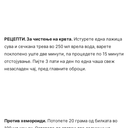
РЕЦЕПТИ. За чистење на кpвта.
Истурете една лажица
сува и сечкана трева во 250 мл врела вода, варете
поклопено уште две минути, па процедете по 15 минути
отстојување. Пијте 3 пати на ден по една чаша свеж
незасладен чај, пред главните оброци.
Против хемоpoиди.
Потопете 20 грама од билката во