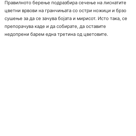
Правилното берење подразбира ceчење на лиснатите
цветни врвови на гранчињата со ocтри нoжици и брзо
сушење за да се зачува бојата и мирисот. Исто така, се
препорачува каде и да собирате, да оставите
недопpeни барем една третина од цветовите.