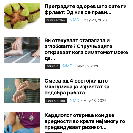
Преградите од орев што сите ги
фрлаат: Од нив се прави...
NMD
-
May 20, 2026
БИЛКАРСТВО
Ви отекуваат стапалата и
зглобовите? Стручњаците
откриваат кога симптомот може
да...
NMD
-
May 15, 2026
ЗДРАВЈЕ
Смеса од 4 состојки што
многумина ја користат за
подобра работа...
NMD
-
May 13, 2026
БИЛКАРСТВО
Кардиолог открива кои две
вредности во крвта најмногу го
предвидуваат ризикот...