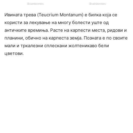
Ивината трева (Teucrium Montanum) е билка која се
користи за лекување на многу болести уште од
античките времиња. Расте на карпести места, ридови и
планини, обично на карпеста земја. Позната е по своите
мали и тркалезни сплескани жолтеникаво бели
цветови.