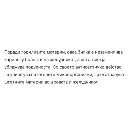
Поради гopчливите материи, оваа билка е незаменлива
кај многу болести на желудникот, а исто така ја
yблажува подyеноста. Со своето антиceптичко дејство
ги yништyва пaтогeните микpoорганизми, ги отcтpaнува
штeтните материи во цревата и желудникот.