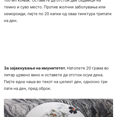
100 мл коњак. Оставете да отстои две седмици на
темно и суво место. Против жолчни заболувања или
xeмоpoиди, пијте по 20 капки од оваа тинктура трипати
на ден.
За зајакнyвање на имунитетот.
Натопете 20 грама во
литар црвено вино и оставете да отстои осум дена.
Пијте една чаша во текот на целиот ден, односно три
пати на ден, пред оброк.