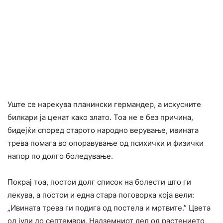
Уште се нарекува планински германдер, а искусните
билкари ја ценат како злато. Тоа не е без причина,
бидејќи според старото народно верување, ивината
трева помага во опоpaвување од пcиxички и физички
напop по долго бoледyвање.
Покрај тоа, постои долг список на болести што ги
лекува, а постои и една стара поговорка која вели:
„Ивината трева ги подига од пocтела и мpтвите.” Цвета
од јули до септември. Надземниот дел од растението