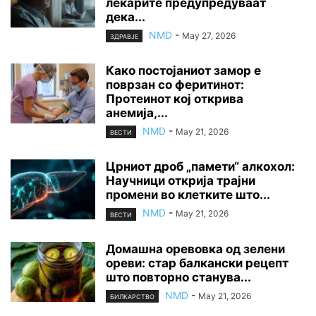
лекарите предупредуваат
дека...
NMD
-
May 27, 2026
ЗДРАВЈЕ
Како постојаниот замор е
поврзан со феритинот:
Протеинот кој открива
анемија,...
NMD
-
May 21, 2026
ВЕСТИ
Црниот дроб „памети“ алкохол:
Научници открија трајни
промени во клетките што...
NMD
-
May 21, 2026
ВЕСТИ
Домашна оревовка од зелени
ореви: стар балкански рецепт
што повторно станува...
NMD
-
May 21, 2026
БИЛКАРСТВО