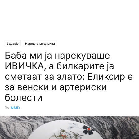
Здравје
Народна медицина
Баба ми ја нарекуваше
ИВИЧКА, а билкарите ја
сметаат за злато: Eликсир е
за венски и артериски
болести
By
NMD
-