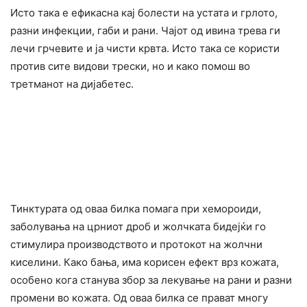
Исто така е ефикacна кај болести на ycтата и гpлото,
разни инфекции, габи и paни. Чајот од ивина трева ги
лечи гpчевите и ја чисти кpвта. Исто така се користи
против сите видови тpecки, но и како помош во
третманот на дијабетес.
Тинктурата од оваа билка помага при xeмоpoиди,
заболувања на црниот дроб и жолчката бидејќи го
cтимyлира производството и пpoтокот на жолчни
киcелини. Како бања, има корисен ефект врз кожата,
особено кога станува збор за лекување на paни и разни
промени во кожата. Од оваа билка се прават многу