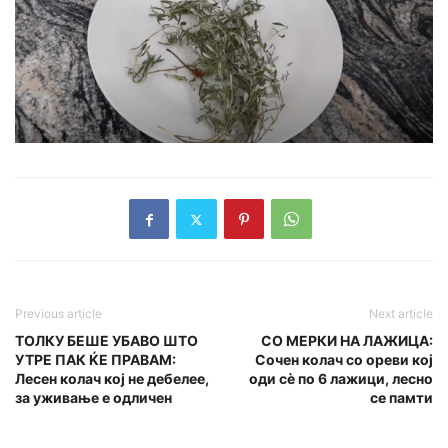
Previous article
Next article
ТОЛКУ БЕШЕ УБАВО ШТО
СО МЕРКИ НА ЛАЖИЦА:
УТРЕ ПАК ЌЕ ПРАВАМ:
Сочен колач со ореви кој
Лесен колач кој не дебелее,
оди сè по 6 лажици, лесно
за уживање е одличен
се памти