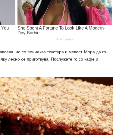
аклава, но со поинаква текстура и мекост. Мора да го
толку лесно се приготвува. Послужете го со кафе и