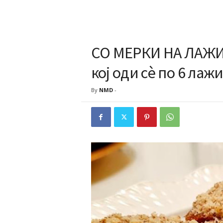
СО МЕРКИ НА ЛАЖИЦ
кој оди сè по 6 лаж
By
NMD
-