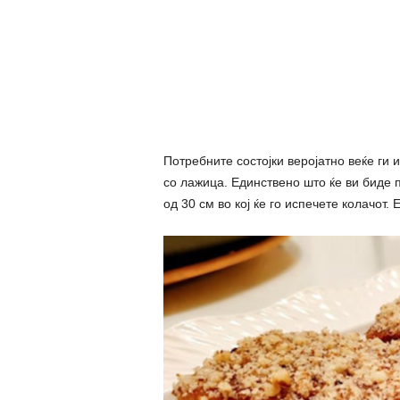
Потребните состојки веројатно веќе ги и
со лажица. Единствено што ќе ви биде п
од 30 см во кој ќе го испечете колачот. 