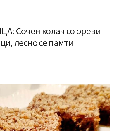
А: Сочен колач со ореви
ици, лесно се памти