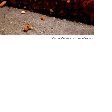
Фото: Сеида Атиќ Хаџибеговиќ