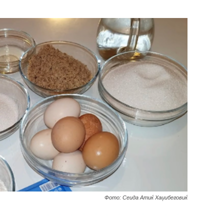
Фото: Сеида Атиќ Хаџибеговиќ