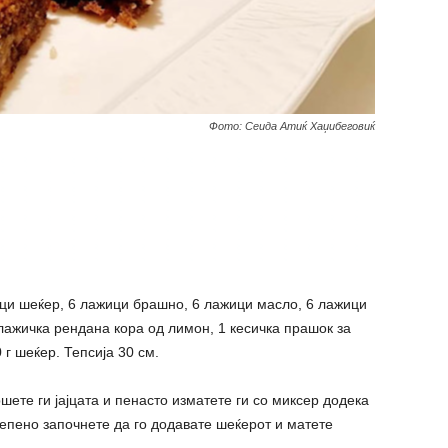
Фото: Сеида Атиќ Хаџибеговиќ
ици шеќер, 6 лажици брашно, 6 лажици масло, 6 лажици
лажичка рендана кора од лимон, 1 кесичка прашок за
 г шеќер. Тепсија 30 см.
ете ги јајцата и пенасто изматете ги со миксер додека
тепено започнете да го додавате шеќерот и матете