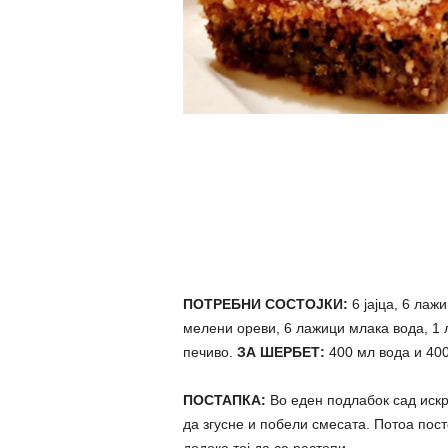
ПОТРЕБНИ СОСТОЈКИ:
6 јајца, 6 лаж
мелени ореви, 6 лажици млака вода, 1 
печиво.
ЗА ШЕРБЕТ:
400 мл вода и 400
ПОСТАПКА:
Во еден подлабок сад искрш
да згусне и побели смесата. Потоа пос
додека тој да се растопи.