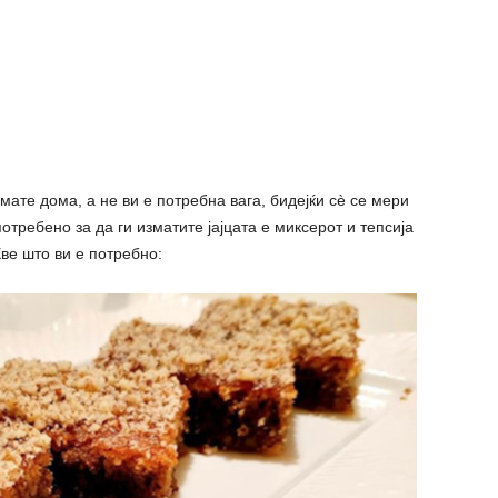
мате дома, а не ви е потребна вага, бидејќи сè се мери
отребено за да ги изматите јајцата е миксерот и тепсија
Еве што ви е потребно: