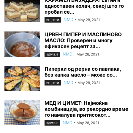
едноставен колач, секој што го
пробал се...
NMD
-
May 28, 2021
РЕЦЕПТИ
ЦРВЕН ПИПЕР И МАСЛИНОВО
МАСЛО: Проверен и многу
ефикасен рецепт за...
NMD
-
May 28, 2021
ЗДРАВЈЕ
Пиперки од рерна со павлака,
без капка масло – може со...
NMD
-
May 28, 2021
РЕЦЕПТИ
МЕД И ЦИМЕТ: Најмоќна
комбинација, во рекордно време
го намалува притисокот...
NMD
-
May 28, 2021
ЗДРАВЈЕ