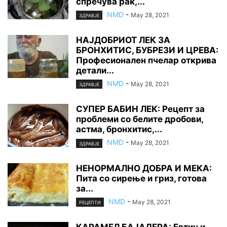
спречува рак,...
NMD
-
May 28, 2021
ЗДРАВЈЕ
НАЈДОБРИОТ ЛЕК ЗА
БРОНХИТИС, БУБРЕЗИ И ЦРЕВА:
Професионален пчелар открива
детали...
NMD
-
May 28, 2021
ЗДРАВЈЕ
СУПЕР БАБИН ЛЕК: Рецепт за
проблеми со белите дробови,
астма, бронхитис,...
NMD
-
May 28, 2021
ЗДРАВЈЕ
НЕНОРМАЛНО ДОБРА И МЕКА:
Пита со сирење и гриз, готова
за...
NMD
-
May 28, 2021
РЕЦЕПТИ
КАРАМЕЛ БАЈАДЕРА: Евтин и