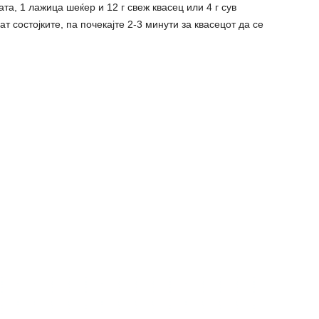
та, 1 лажица шеќер и 12 г свеж квасец или 4 г сув
т состојките, па почекајте 2-3 минути за квасецот да се