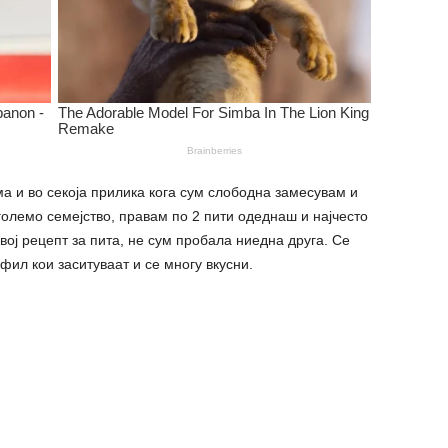
ма и во секоја прилика кога сум слободна замесувам и
олемо семејство, правам по 2 пити одеднаш и најчесто
овој рецепт за пита, не сум пробала ниедна друга. Се
фил кои заситуваат и се многу вкусни.