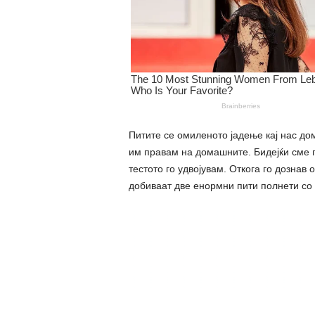
Питите се омиленото јадење кај нас до
им правам на домашните. Бидејќи сме г
тестото го удвојувам. Откога го дознав 
добиваат две енормни пити полнети со 