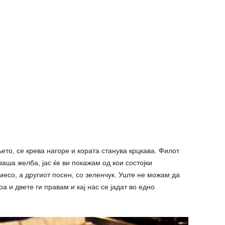
ето, се крева нагоре и кората станува крцкава. Филот
ваша желба, јас ќе ви покажам од кои состојки
месо, а другиот посен, со зеленчук. Уште не можам да
оа и двете ги правам и кај нас се јадат во едно