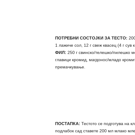
ПОТРЕБНИ СОСТОЈКИ ЗА ТЕСТО:
200
1 лажиче сол, 12 г свеж квасец (4 г сув 
ФИЛ:
250 г свинско/телешко/пилешко ме
главици кромид, магдонос/младо кромитч
премачкување.
ПОСТАПКА:
Тестото се подготува на кл
подлабок сад ставете 200 мл млако мле