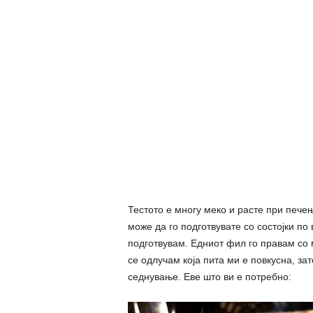
Тестото е многу меко и расте при печењ
може да го подготвувате со состојки по 
подготвувам. Едниот фил го правам со 
се одлучам која пита ми е повкусна, зат
седнување. Еве што ви е потребно: