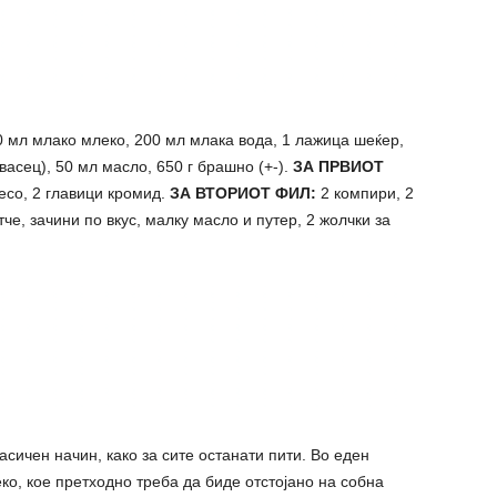
 мл млако млеко, 200 мл млака вода, 1 лажица шеќер,
квасец), 50 мл масло, 650 г брашно (+-).
ЗА ПРВИОТ
со, 2 главици кромид.
ЗА ВТОРИОТ ФИЛ:
2 компири, 2
е, зачини по вкус, малку масло и путер, 2 жолчки за
асичен начин, како за сите останати пити. Во еден
ко, кое претходно треба да биде отстојано на собна