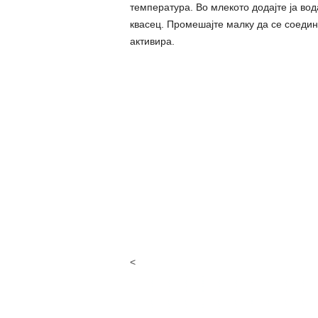
температура. Во млекото додајте ја вода
квасец. Промешајте малку да се соедина
активира.
<