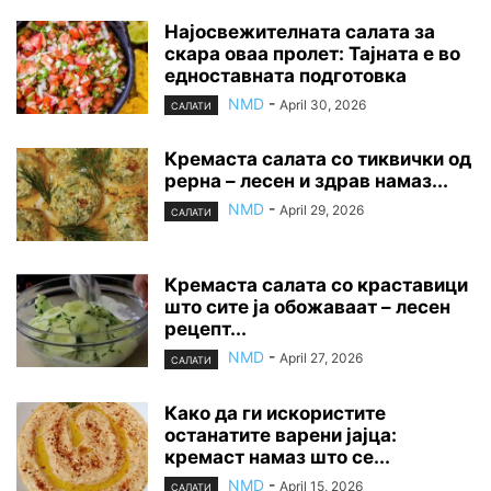
Најосвежителната салата за
скара оваа пролет: Тајната е во
едноставната подготовка
NMD
-
April 30, 2026
САЛАТИ
Кремаста салата со тиквички од
рерна – лесен и здрав намаз...
NMD
-
April 29, 2026
САЛАТИ
Кремаста салата со краставици
што сите ја обожаваат – лесен
рецепт...
NMD
-
April 27, 2026
САЛАТИ
Како да ги искористите
останатите варени јајца:
кремаст намаз што се...
NMD
-
April 15, 2026
САЛАТИ