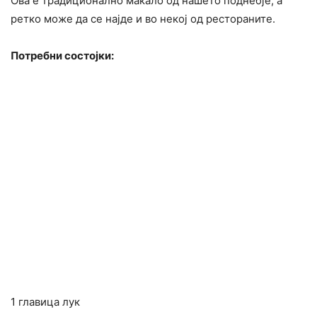
Ова е традиционално макало од нашето поднебје, а
ретко може да се најде и во некој од рестораните.​
Потребни состојки:
1 главица лук