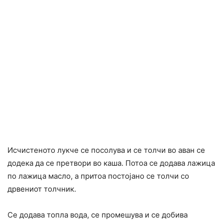
Исчистеното лукче се посолува и се толчи во аван се
додека да се претвори во каша. Потоа се додава лажица
по лажица масло, а притоа постојано се толчи со
дрвениот толчник.
Се додава топла вода, се промешува и се добива