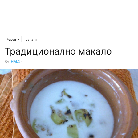
Рецепти
салати
Традиционално макало
By
НМД
-