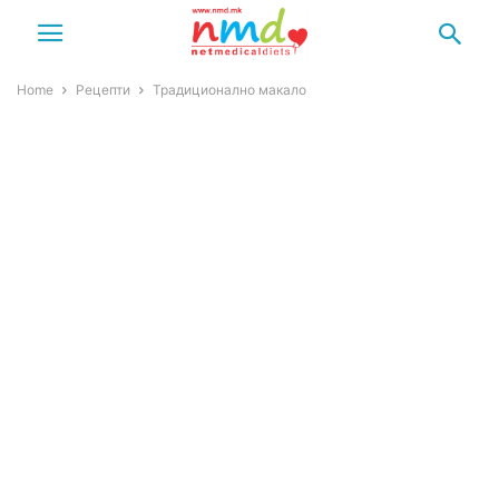
Home
Рецепти
Традиционално макало