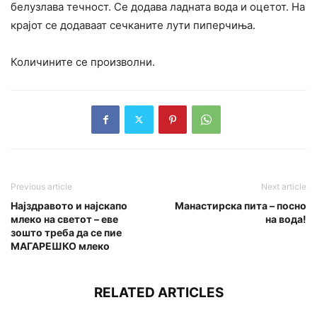
белузлава течност. Се додава ладната вода и оцетот. На
крајот се додаваат сечканите лути пиперчиња.
Количините се произволни.
Previous article
Next article
Најздравото и најскапо
Манастирска пита – посно
млеко на светот – еве
на вода!
зошто треба да се пие
МАГАРЕШКО млеко
RELATED ARTICLES