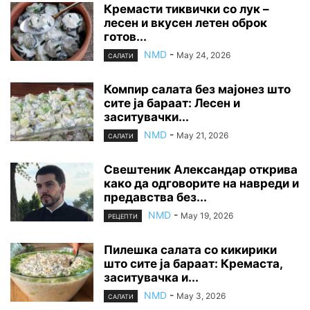
Кремасти тиквички со лук –
лесен и вкусен летен оброк
готов...
NMD
-
May 24, 2026
САЛАТИ
Компир салата без мајонез што
сите ја бараат: Лесен и
заситувачки...
NMD
-
May 21, 2026
САЛАТИ
Свештеник Александар открива
како да одговорите на навреди и
предавства без...
NMD
-
May 19, 2026
РЕЦЕПТИ
Пилешка салата со кикирики
што сите ја бараат: Кремаста,
заситувачка и...
NMD
-
May 3, 2026
САЛАТИ