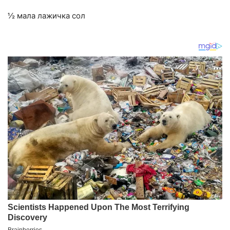
½ мала лажичка сол