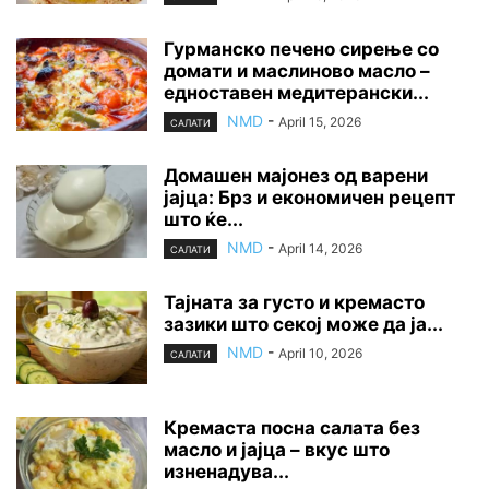
Гурманско печено сирење со
домати и маслиново масло –
едноставен медитерански...
NMD
-
April 15, 2026
САЛАТИ
Домашен мајонез од варени
јајца: Брз и економичен рецепт
што ќе...
NMD
-
April 14, 2026
САЛАТИ
Тајната за густо и кремасто
зазики што секој може да ја...
NMD
-
April 10, 2026
САЛАТИ
Кремаста посна салата без
масло и јајца – вкус што
изненадува...