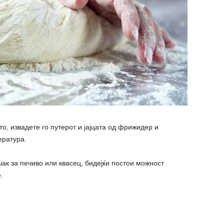
о, извадете го путерот и јајцата од фрижидер и
ература.
ак за печиво или квасец, бидејќи постои можност
.