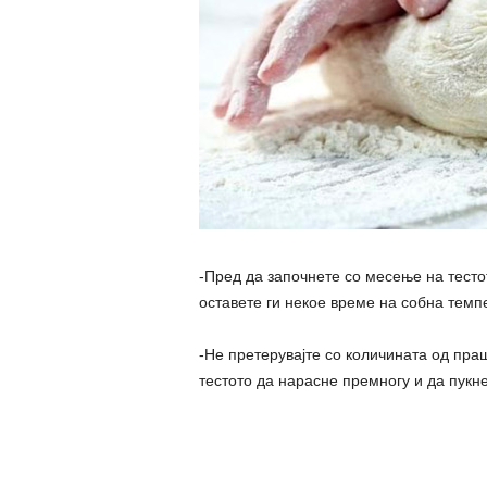
-Пред да започнете со месење на тестот
оставете ги некое време на собна темп
-Не претерувајте со количината од праш
тестото да нарасне премногу и да пукне