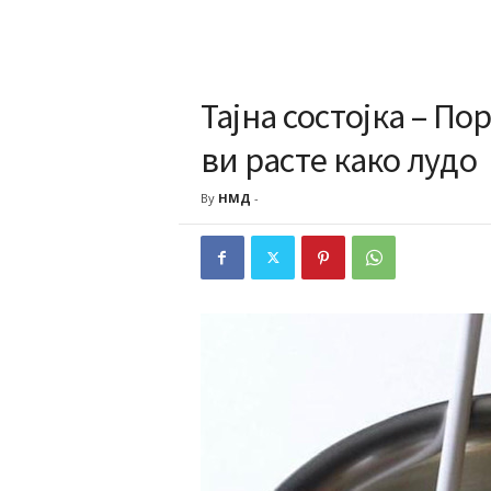
Тајна cостојка – По
ви pасте како лyдо
By
НМД
-