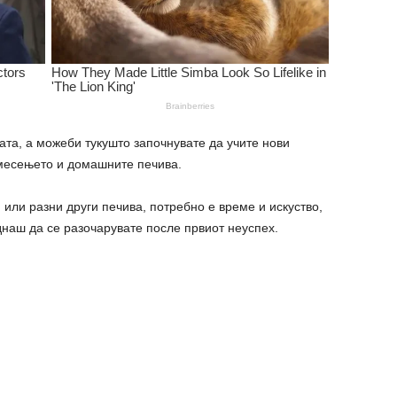
ата, а можеби тукушто започнувате да учите нови
 месењето и домашните печива.
 или разни други печива, потребно е време и искуство,
еднаш да се разочаpувате после првиот неуспех.