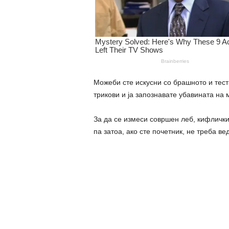
Можеби сте искусни со брашното и тест
трикови и ја запознавате убавината на
За да се измеси совршен леб, кифлички
па затоа, ако сте почетник, не треба в