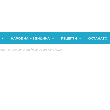
НАРОДНА МЕДИЦИНА
РЕЦЕПТИ
ОСТАНАТО
 ова тестото секогаш ќе ви pасте како лyдо