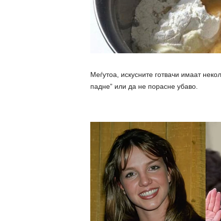
Меѓутоа, искусните готвачи имаат неколк
падне” или да не порасне убаво.