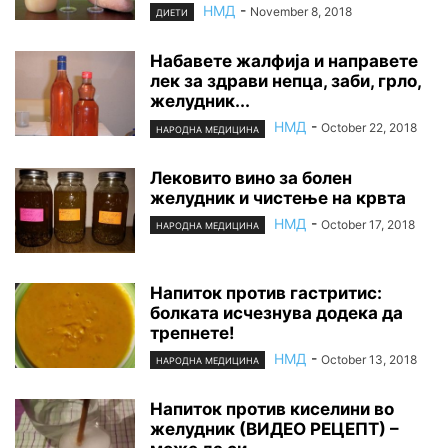
НМД
-
November 8, 2018
ДИЕТИ
Набавете жалфија и направете
лек за здрави непца, заби, грло,
желудник...
НМД
-
October 22, 2018
НАРОДНА МЕДИЦИНА
Лековито вино за болен
желудник и чистење на крвта
НМД
-
October 17, 2018
НАРОДНА МЕДИЦИНА
Напиток против гастритис:
болката исчезнува додека да
трепнете!
НМД
-
October 13, 2018
НАРОДНА МЕДИЦИНА
Напиток против киселини во
желудник (ВИДЕО РЕЦЕПТ) –