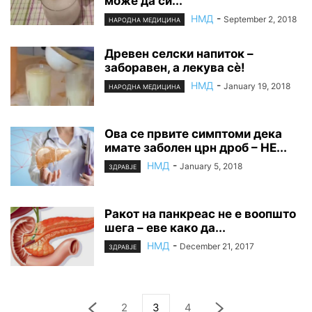
може да си...
НМД
-
September 2, 2018
НАРОДНА МЕДИЦИНА
Древен селски напиток –
заборавен, а лекува сè!
НМД
-
January 19, 2018
НАРОДНА МЕДИЦИНА
Ова се првите симптоми дека
имате заболен црн дроб – НЕ...
НМД
-
January 5, 2018
ЗДРАВЈЕ
Ракот на панкреас не е воопшто
шега – еве како да...
НМД
-
December 21, 2017
ЗДРАВЈЕ
2
3
4