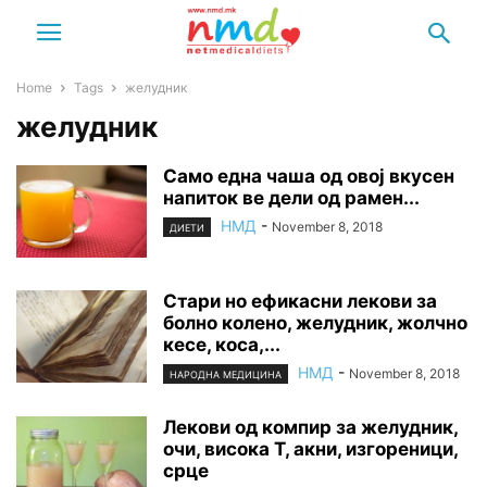
Home
Tags
желудник
желудник
Само една чаша од овој вкусен
напиток ве дели од рамен...
НМД
-
November 8, 2018
ДИЕТИ
Стари но ефикасни лекови за
болно колено, желудник, жолчно
кесе, коса,...
НМД
-
November 8, 2018
НАРОДНА МЕДИЦИНА
Лекови од компир за желудник,
очи, висока Т, акни, изгореници,
срце