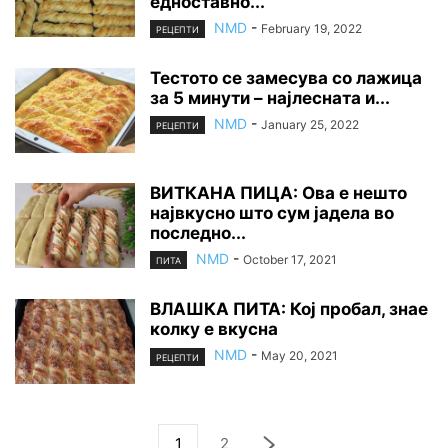
едноставно...
NMD
-
February 19, 2022
РЕЦЕПТИ
Тестото се замесува со лажица
за 5 минути – најлесната и...
NMD
-
January 25, 2022
РЕЦЕПТИ
ВИТКАНА ПИЦА: Ова е нешто
највкусно што сум јадела во
последно...
NMD
-
October 17, 2021
ПИТА
ВЛАШКА ПИТА: Кој пробал, знае
колку е вкусна
NMD
-
May 20, 2021
РЕЦЕПТИ
1
2