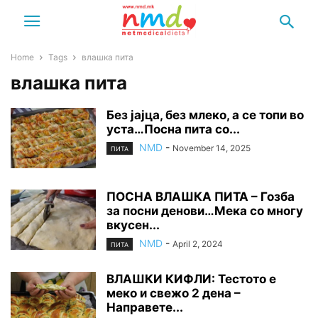
Home
Tags
влашка пита
влашка пита
Без јајца, без млеко, а се топи во
уста…Посна пита со...
NMD
-
November 14, 2025
ПИТА
ПОСНА ВЛАШКА ПИТА – Гозба
за посни денови…Мека со многу
вкусен...
NMD
-
April 2, 2024
ПИТА
ВЛАШКИ КИФЛИ: Тестото е
меко и свежо 2 дена –
Направете...