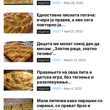
NMD
-
May 28, 2023
РЕЦЕПТИ
Едноставна лисната погача:
вчера ја правев, а еве сега
повторно ја...
NMD
-
April 27, 2023
РЕЦЕПТИ
Децата ме молат секој ден да
месам: „Златни раце, златно
печиво“...
NMD
-
March 31, 2023
РЕЦЕПТИ
Правењето на оваа пита е
детска игра, без тегнење и
развлекување...
NMD
-
May 4, 2022
РЕЦЕПТИ
Мали питички како пирошки со
сирење, се прават брзо и